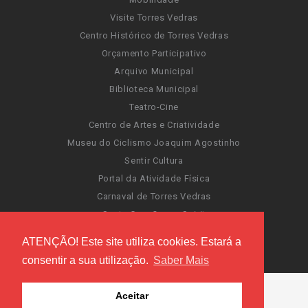
Visite Torres Vedras
Centro Histórico de Torres Vedras
Orçamento Participativo
Arquivo Municipal
Biblioteca Municipal
Teatro-Cine
Centro de Artes e Criatividade
Museu do Ciclismo Joaquim Agostinho
Sentir Cultura
Portal da Atividade Física
Carnaval de Torres Vedras
Santa Cruz Ocean Spirit
Novas Invasões
ATENÇÃO! Este site utiliza cookies. Estará a
Festas de Torres Vedras
consentir a sua utilização.
Saber Mais
Aceitar