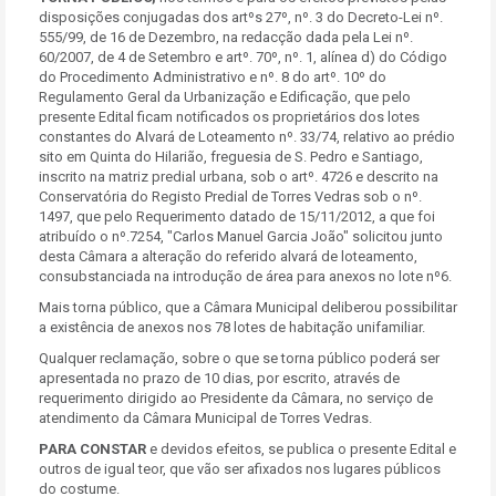
disposições conjugadas dos artºs 27º, nº. 3 do Decreto-Lei nº.
555/99, de 16 de Dezembro, na redacção dada pela Lei nº.
60/2007, de 4 de Setembro e artº. 70º, nº. 1, alínea d) do Código
do Procedimento Administrativo e nº. 8 do artº. 10º do
Regulamento Geral da Urbanização e Edificação, que pelo
presente Edital ficam notificados os proprietários dos lotes
constantes do Alvará de Loteamento nº. 33/74, relativo ao prédio
sito em Quinta do Hilarião, freguesia de S. Pedro e Santiago,
inscrito na matriz predial urbana, sob o artº. 4726 e descrito na
Conservatória do Registo Predial de Torres Vedras sob o nº.
1497, que pelo Requerimento datado de 15/11/2012, a que foi
atribuído o nº.7254, "Carlos Manuel Garcia João" solicitou junto
desta Câmara a alteração do referido alvará de loteamento,
consubstanciada na introdução de área para anexos no lote nº6.
Mais torna público, que a Câmara Municipal deliberou possibilitar
a existência de anexos nos 78 lotes de habitação unifamiliar.
Qualquer reclamação, sobre o que se torna público poderá ser
apresentada no prazo de 10 dias, por escrito, através de
requerimento dirigido ao Presidente da Câmara, no serviço de
atendimento da Câmara Municipal de Torres Vedras.
PARA CONSTAR
e devidos efeitos, se publica o presente Edital e
outros de igual teor, que vão ser afixados nos lugares públicos
do costume.