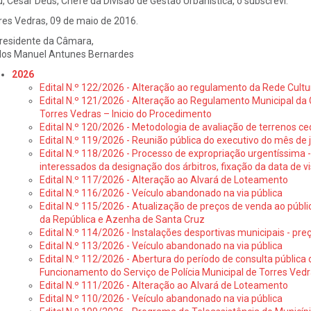
u, César Deus, Chefe da Divisão de Gestão Urbanística, o subscrevi.
res Vedras, 09 de maio de 2016.
residente da Câmara,
los Manuel Antunes Bernardes
2026
Edital N.º 122/2026 - Alteração ao regulamento da Rede Cultu
Edital N.º 121/2026 - Alteração ao Regulamento Municipal da 
Torres Vedras – Inicio do Procedimento
Edital N.º 120/2026 - Metodologia de avaliação de terrenos ce
Edital N.º 119/2026 - Reunião pública do executivo do mês de 
Edital N.º 118/2026 - Processo de expropriação urgentíssima -
interessados da designação dos árbitros, fixação da data de v
Edital N.º 117/2026 - Alteração ao Alvará de Loteamento
Edital N.º 116/2026 - Veículo abandonado na via pública
Edital N.º 115/2026 - Atualização de preços de venda ao públ
da República e Azenha de Santa Cruz
Edital N.º 114/2026 - Instalações desportivas municipais - preç
Edital N.º 113/2026 - Veículo abandonado na via pública
Edital N.º 112/2026 - Abertura do período de consulta públic
Funcionamento do Serviço de Polícia Municipal de Torres Ved
Edital N.º 111/2026 - Alteração ao Alvará de Loteamento
Edital N.º 110/2026 - Veículo abandonado na via pública