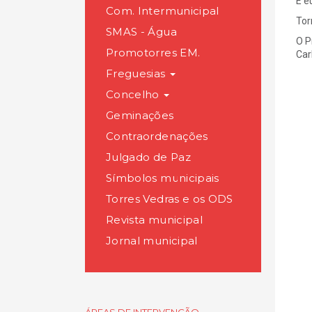
E e
Com. Intermunicipal
Tor
SMAS - Água
O P
Promotorres EM.
Car
Freguesias
Concelho
Geminações
Contraordenações
Julgado de Paz
Símbolos municipais
Torres Vedras e os ODS
Revista municipal
Jornal municipal