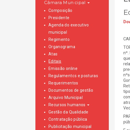
Câmara Municipal
Composição
Ed
Presidente
Dow
Agenda do executivo
municipal
CAR
Regimento
Organograma
TOR
nº.
Atas
que
Editais
rel
Emissão online
pre
nºs
Regulamentos e posturas
Gom
Requerimentos
Ret
Documentos de gestão
tip
com
Arquivo Municipal
atr
Recursos humanos
Ved
Gestão da Qualidade
PAR
Contratação pública
púb
Publicitação municipal