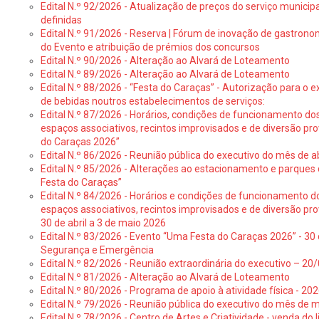
Edital N.º 92/2026 - Atualização de preços do serviço municip
definidas
Edital N.º 91/2026 - Reserva | Fórum de inovação de gastronom
do Evento e atribuição de prémios dos concursos
Edital N.º 90/2026 - Alteração ao Alvará de Loteamento
Edital N.º 89/2026 - Alteração ao Alvará de Loteamento
Edital N.º 88/2026 - “Festa do Caraças” - Autorização para o 
de bebidas noutros estabelecimentos de serviços:
Edital N.º 87/2026 - Horários, condições de funcionamento do
espaços associativos, recintos improvisados e de diversão pr
do Caraças 2026”
Edital N.º 86/2026 - Reunião pública do executivo do mês de ab
Edital N.º 85/2026 - Alterações ao estacionamento e parque
Festa do Caraças”
Edital N.º 84/2026 - Horários e condições de funcionamento d
espaços associativos, recintos improvisados e de diversão pro
30 de abril a 3 de maio 2026
Edital N.º 83/2026 - Evento “Uma Festa do Caraças 2026” - 30 
Segurança e Emergência
Edital N.º 82/2026 - Reunião extraordinária do executivo – 2
Edital N.º 81/2026 - Alteração ao Alvará de Loteamento
Edital N.º 80/2026 - Programa de apoio à atividade física - 202
Edital N.º 79/2026 - Reunião pública do executivo do mês de 
Edital N.º 78/2026 - Centro de Artes e Criatividade - venda do