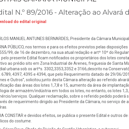
ital N.º 89/2016 - Alteração ao Alvará
nload do edital original
LOS MANUEL ANTUNES BERNARDES, Presidente da Câmara Municipal d
NA PÚBLICO, nos termos e para os efeitos previstos pelas disposições c
 555/99, de 16 de dezembro, na sua atual redação e artº 10º do Regula
 pelo presente Edital ficam notificados os proprietários dos lotes cons
ativo ao prédio sito em Zona Industrial de Arenes, freguesia de Santa M
dial urbana sob os artºs. 3302,3353,3352 e 3166,descrito na Conservató
. 6789, 4397, 4395 e 4394, que pelo Requerimento datado de 29/06/2010
es e Outros”, solicitou junto desta Câmara alteração ao referido alvar
ificação das áreas dos lotes 1,7,8 e 15, aumento da área de implantação
ologia de armazém/indústria em todos os lotes, no entanto, os lotes 1,
ércio/serviços. Qualquer reclamação, sobre o referido pedido poderá se
avés de requerimento dirigido ao Presidente da Câmara, no serviço de
ras.
A CONSTAR e devidos efeitos, se publica o presente Edital e outros de i
licos do costume.