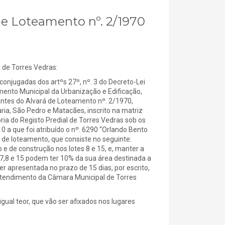
 de Loteamento nº. 2/1970
e Torres Vedras:
onjugadas dos artºs 27º, nº. 3 do Decreto-Lei
mento Municipal da Urbanização e Edificação,
tantes do Alvará de Loteamento nº. 2/1970,
aria, São Pedro e Matacães, inscrito na matriz
ria do Registo Predial de Torres Vedras sob os
 a que foi atribuído o nº. 6290 “Orlando Bento
á de loteamento, que consiste no seguinte:
 e de construção nos lotes 8 e 15, e, manter a
3,7,8 e 15 podem ter 10% da sua área destinada a
r apresentada no prazo de 15 dias, por escrito,
 atendimento da Câmara Municipal de Torres
gual teor, que vão ser afixados nos lugares