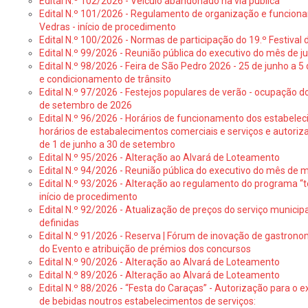
Edital N.º 102/2026 - Veículo abandonado na via pública
Edital N.º 101/2026 - Regulamento de organização e funcionam
Vedras - início de procedimento
Edital N.º 100/2026 - Normas de participação do 19.º Festival d
Edital N.º 99/2026 - Reunião pública do executivo do mês de 
Edital N.º 98/2026 - Feira de São Pedro 2026 - 25 de junho a 5
e condicionamento de trânsito
Edital N.º 97/2026 - Festejos populares de verão - ocupação do
de setembro de 2026
Edital N.º 96/2026 - Horários de funcionamento dos estabele
horários de estabalecimentos comerciais e serviços e autoriz
de 1 de junho a 30 de setembro
Edital N.º 95/2026 - Alteração ao Alvará de Loteamento
Edital N.º 94/2026 - Reunião pública do executivo do mês de 
Edital N.º 93/2026 - Alteração ao regulamento do programa “t
início de procedimento
Edital N.º 92/2026 - Atualização de preços do serviço municip
definidas
Edital N.º 91/2026 - Reserva | Fórum de inovação de gastronom
do Evento e atribuição de prémios dos concursos
Edital N.º 90/2026 - Alteração ao Alvará de Loteamento
Edital N.º 89/2026 - Alteração ao Alvará de Loteamento
Edital N.º 88/2026 - “Festa do Caraças” - Autorização para o 
de bebidas noutros estabelecimentos de serviços: