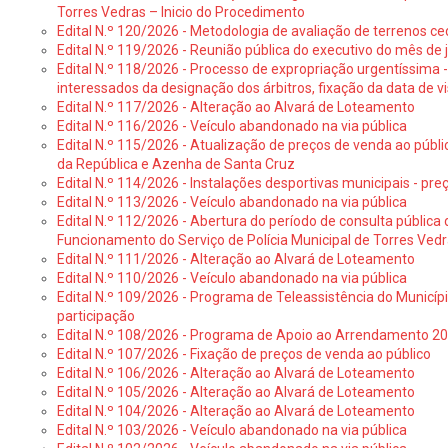
Torres Vedras – Inicio do Procedimento
Edital N.º 120/2026 - Metodologia de avaliação de terrenos ce
Edital N.º 119/2026 - Reunião pública do executivo do mês de 
Edital N.º 118/2026 - Processo de expropriação urgentíssima -
interessados da designação dos árbitros, fixação da data de v
Edital N.º 117/2026 - Alteração ao Alvará de Loteamento
Edital N.º 116/2026 - Veículo abandonado na via pública
Edital N.º 115/2026 - Atualização de preços de venda ao públ
da República e Azenha de Santa Cruz
Edital N.º 114/2026 - Instalações desportivas municipais - preç
Edital N.º 113/2026 - Veículo abandonado na via pública
Edital N.º 112/2026 - Abertura do período de consulta públic
Funcionamento do Serviço de Polícia Municipal de Torres Ved
Edital N.º 111/2026 - Alteração ao Alvará de Loteamento
Edital N.º 110/2026 - Veículo abandonado na via pública
Edital N.º 109/2026 - Programa de Teleassistência do Municíp
participação
Edital N.º 108/2026 - Programa de Apoio ao Arrendamento 2
Edital N.º 107/2026 - Fixação de preços de venda ao público
Edital N.º 106/2026 - Alteração ao Alvará de Loteamento
Edital N.º 105/2026 - Alteração ao Alvará de Loteamento
Edital N.º 104/2026 - Alteração ao Alvará de Loteamento
Edital N.º 103/2026 - Veículo abandonado na via pública