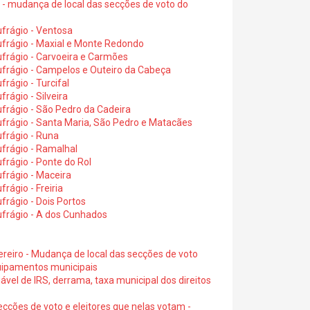
6 - mudança de local das secções de voto do
frágio - Ventosa
ufrágio - Maxial e Monte Redondo
frágio - Carvoeira e Carmões
ufrágio - Campelos e Outeiro da Cabeça
rágio - Turcifal
rágio - Silveira
frágio - São Pedro da Cadeira
frágio - Santa Maria, São Pedro e Matacães
frágio - Runa
frágio - Ramalhal
frágio - Ponte do Rol
frágio - Maceira
rágio - Freiria
rágio - Dois Portos
ufrágio - A dos Cunhados
ereiro - Mudança de local das secções de voto
quipamentos municipais
ável de IRS, derrama, taxa municipal dos direitos
ecções de voto e eleitores que nelas votam -