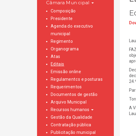
Câmara Municipal
Composição
E
Presidente
Dow
Agenda do executivo
municipal
Lau
Regimento
Organograma
FAZ
obj
Atas
apr
Editais
Dec
Emissão online
dec
Regulamentos e posturas
24.
Requerimentos
Par
Documentos de gestão
Tor
Arquivo Municipal
A V
Recursos humanos
Lau
Gestão da Qualidade
Contratação pública
Publicitação municipal