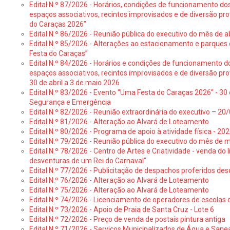
Edital N.º 87/2026 - Horários, condições de funcionamento do
espaços associativos, recintos improvisados e de diversão pr
do Caraças 2026”
Edital N.º 86/2026 - Reunião pública do executivo do mês de ab
Edital N.º 85/2026 - Alterações ao estacionamento e parque
Festa do Caraças”
Edital N.º 84/2026 - Horários e condições de funcionamento d
espaços associativos, recintos improvisados e de diversão pro
30 de abril a 3 de maio 2026
Edital N.º 83/2026 - Evento “Uma Festa do Caraças 2026” - 30 
Segurança e Emergência
Edital N.º 82/2026 - Reunião extraordinária do executivo – 2
Edital N.º 81/2026 - Alteração ao Alvará de Loteamento
Edital N.º 80/2026 - Programa de apoio à atividade física - 202
Edital N.º 79/2026 - Reunião pública do executivo do mês de 
Edital N.º 78/2026 - Centro de Artes e Criatividade - venda do
desventuras de um Rei do Carnaval"
Edital N.º 77/2026 - Publicitação de despachos proferidos des
Edital N.º 76/2026 - Alteração ao Alvará de Loteamento
Edital N.º 75/2026 - Alteração ao Alvará de Loteamento
Edital N.º 74/2026 - Licenciamento de operadores de escolas 
Edital N.º 73/2026 - Apoio de Praia de Santa Cruz - Lote 6
Edital N.º 72/2026 - Preço de venda de postais pintura antiga
Edital N.º 71/2026 - Serviços Municipalizados de Água e Sane