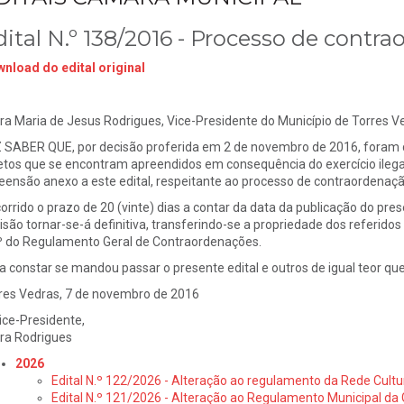
dital N.º 138/2016 - Processo de contra
nload do edital original
ra Maria de Jesus Rodrigues, Vice-Presidente do Município de Torres V
 SABER QUE, por decisão proferida em 2 de novembro de 2016, foram d
etos que se encontram apreendidos em consequência do exercício ilega
eensão anexo a este edital, respeitante ao processo de contraordenaçã
orrido o prazo de 20 (vinte) dias a contar da data da publicação do pres
isão tornar-se-á definitiva, transferindo-se a propriedade dos referido
º do Regulamento Geral de Contraordenações.
a constar se mandou passar o presente edital e outros de igual teor que 
res Vedras, 7 de novembro de 2016
ice-Presidente,
ra Rodrigues
2026
Edital N.º 122/2026 - Alteração ao regulamento da Rede Cultu
Edital N.º 121/2026 - Alteração ao Regulamento Municipal da 