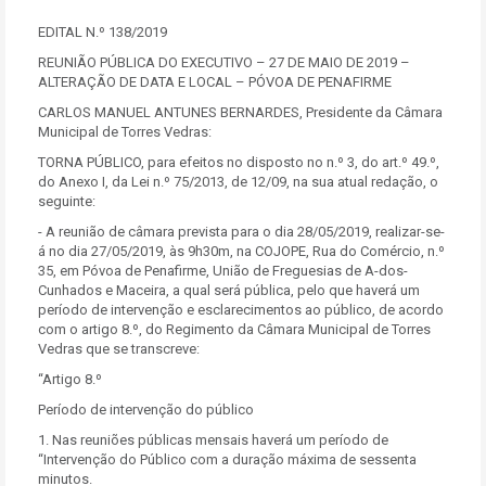
EDITAL N.º 138/2019
REUNIÃO PÚBLICA DO EXECUTIVO – 27 DE MAIO DE 2019 –
ALTERAÇÃO DE DATA E LOCAL – PÓVOA DE PENAFIRME
CARLOS MANUEL ANTUNES BERNARDES, Presidente da Câmara
Municipal de Torres Vedras:
TORNA PÚBLICO, para efeitos no disposto no n.º 3, do art.º 49.º,
do Anexo I, da Lei n.º 75/2013, de 12/09, na sua atual redação, o
seguinte:
- A reunião de câmara prevista para o dia 28/05/2019, realizar-se-
á no dia 27/05/2019, às 9h30m, na COJOPE, Rua do Comércio, n.º
35, em Póvoa de Penafirme, União de Freguesias de A-dos-
Cunhados e Maceira, a qual será pública, pelo que haverá um
período de intervenção e esclarecimentos ao público, de acordo
com o artigo 8.º, do Regimento da Câmara Municipal de Torres
Vedras que se transcreve:
“Artigo 8.º
Período de intervenção do público
1. Nas reuniões públicas mensais haverá um período de
“Intervenção do Público com a duração máxima de sessenta
minutos.