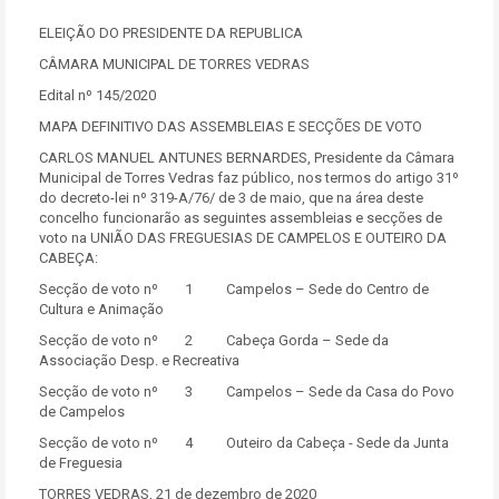
ELEIÇÃO DO PRESIDENTE DA REPUBLICA
CÂMARA MUNICIPAL DE TORRES VEDRAS
Edital nº 145/2020
MAPA DEFINITIVO DAS ASSEMBLEIAS E SECÇÕES DE VOTO
CARLOS MANUEL ANTUNES BERNARDES, Presidente da Câmara
Municipal de Torres Vedras faz público, nos termos do artigo 31º
do decreto-lei nº 319-A/76/ de 3 de maio, que na área deste
concelho funcionarão as seguintes assembleias e secções de
voto na UNIÃO DAS FREGUESIAS DE CAMPELOS E OUTEIRO DA
CABEÇA:
Secção de voto nº 1 Campelos – Sede do Centro de
Cultura e Animação
Secção de voto nº 2 Cabeça Gorda – Sede da
Associação Desp. e Recreativa
Secção de voto nº 3 Campelos – Sede da Casa do Povo
de Campelos
Secção de voto nº 4 Outeiro da Cabeça - Sede da Junta
de Freguesia
TORRES VEDRAS, 21 de dezembro de 2020