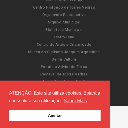
Centro Histórico de Torres Vedras
Orçamento Participativo
Arquivo Municipal
Biblioteca Municipal
Teatro-Cine
Centro de Artes e Criatividade
Museu do Ciclismo Joaquim Agostinho
Sentir Cultura
Portal da Atividade Física
Carnaval de Torres Vedras
Santa Cruz Ocean Spirit
Novas Invasões
ATENÇÃO! Este site utiliza cookies. Estará a
Festas de Torres Vedras
consentir a sua utilização.
Saber Mais
Aceitar