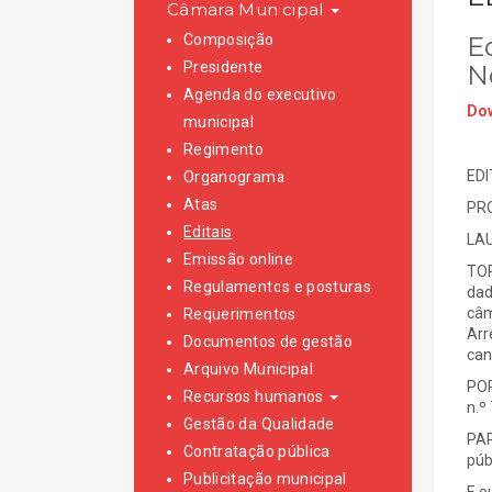
Câmara Municipal
Composição
E
Presidente
N
Agenda do executivo
Dow
municipal
Regimento
EDI
Organograma
Atas
PR
Editais
LAU
Emissão online
TOR
Regulamentos e posturas
dad
câm
Requerimentos
Arr
Documentos de gestão
can
Arquivo Municipal
POR
Recursos humanos
n.º
Gestão da Qualidade
PAR
Contratação pública
púb
Publicitação municipal