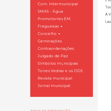
E e
Com. Intermunicipal
Tor
SMAS - Água
A V
Promotorres EM.
Lau
Freguesias
Concelho
Geminações
Contraordenações
Julgado de Paz
Símbolos municipais
Torres Vedras e os ODS
Revista municipal
Jornal municipal