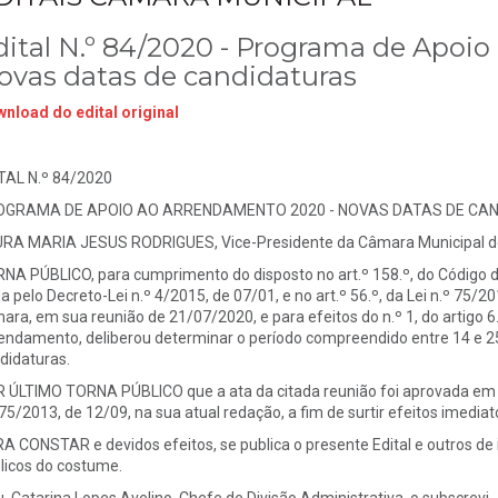
dital N.º 84/2020 - Programa de Apoi
ovas datas de candidaturas
nload do edital original
TAL N.º 84/2020
OGRAMA DE APOIO AO ARRENDAMENTO 2020 - NOVAS DATAS DE C
RA MARIA JESUS RODRIGUES, Vice-Presidente da Câmara Municipal de
NA PÚBLICO, para cumprimento do disposto no art.º 158.º, do Código 
a pelo Decreto-Lei n.º 4/2015, de 07/01, e no art.º 56.º, da Lei n.º 75/2
ara, em sua reunião de 21/07/2020, e para efeitos do n.º 1, do artigo
endamento, deliberou determinar o período compreendido entre 14 e 2
didaturas.
 ÚLTIMO TORNA PÚBLICO que a ata da citada reunião foi aprovada em min
 75/2013, de 12/09, na sua atual redação, a fim de surtir efeitos imediat
A CONSTAR e devidos efeitos, se publica o presente Edital e outros de i
licos do costume.