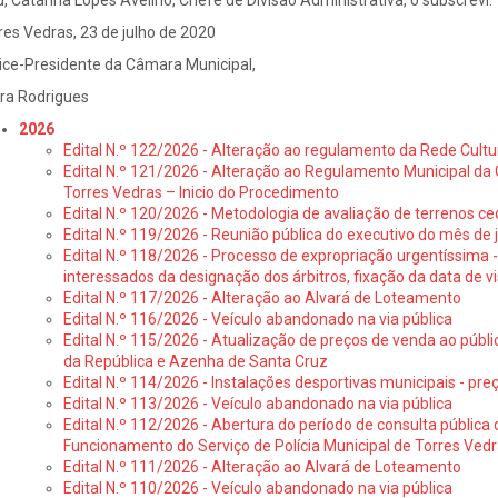
u, Catarina Lopes Avelino, Chefe de Divisão Administrativa, o subscrevi.
res Vedras, 23 de julho de 2020
ice-Presidente da Câmara Municipal,
ra Rodrigues
2026
Edital N.º 122/2026 - Alteração ao regulamento da Rede Cultu
Edital N.º 121/2026 - Alteração ao Regulamento Municipal da 
Torres Vedras – Inicio do Procedimento
Edital N.º 120/2026 - Metodologia de avaliação de terrenos ce
Edital N.º 119/2026 - Reunião pública do executivo do mês de 
Edital N.º 118/2026 - Processo de expropriação urgentíssima -
interessados da designação dos árbitros, fixação da data de v
Edital N.º 117/2026 - Alteração ao Alvará de Loteamento
Edital N.º 116/2026 - Veículo abandonado na via pública
Edital N.º 115/2026 - Atualização de preços de venda ao públ
da República e Azenha de Santa Cruz
Edital N.º 114/2026 - Instalações desportivas municipais - preç
Edital N.º 113/2026 - Veículo abandonado na via pública
Edital N.º 112/2026 - Abertura do período de consulta públic
Funcionamento do Serviço de Polícia Municipal de Torres Ved
Edital N.º 111/2026 - Alteração ao Alvará de Loteamento
Edital N.º 110/2026 - Veículo abandonado na via pública