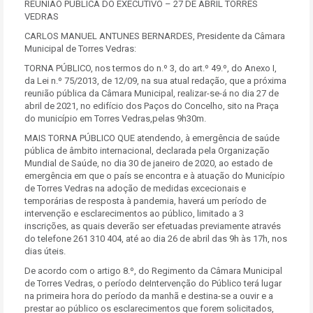
REUNIÃO PÚBLICA DO EXECUTIVO – 27 DE ABRIL TORRES
VEDRAS
CARLOS MANUEL ANTUNES BERNARDES, Presidente da Câmara
Municipal de Torres Vedras:
TORNA PÚBLICO, nos termos do n.º 3, do art.º 49.º, do Anexo I,
da Lei n.º 75/2013, de 12/09, na sua atual redação, que a próxima
reunião pública da Câmara Municipal, realizar-se-á no dia 27 de
abril de 2021, no edifício dos Paços do Concelho, sito na Praça
do município em Torres Vedras,pelas 9h30m.
MAIS TORNA PÚBLICO QUE atendendo, à emergência de saúde
pública de âmbito internacional, declarada pela Organização
Mundial de Saúde, no dia 30 de janeiro de 2020, ao estado de
emergência em que o país se encontra e à atuação do Município
de Torres Vedras na adoção de medidas excecionais e
temporárias de resposta à pandemia, haverá um período de
intervenção e esclarecimentos ao público, limitado a 3
inscrições, as quais deverão ser efetuadas previamente através
do telefone 261 310 404, até ao dia 26 de abril das 9h às 17h, nos
dias úteis.
De acordo com o artigo 8.º, do Regimento da Câmara Municipal
de Torres Vedras, o período deIntervenção do Público terá lugar
na primeira hora do período da manhã e destina-se a ouvir e a
prestar ao público os esclarecimentos que forem solicitados,