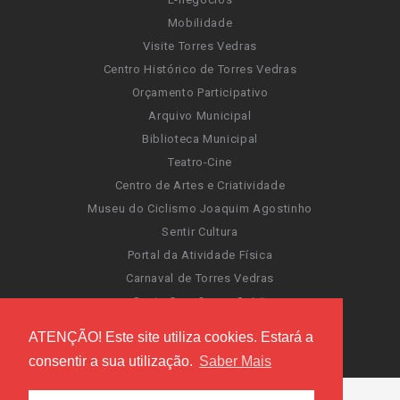
Mobilidade
Visite Torres Vedras
Centro Histórico de Torres Vedras
Orçamento Participativo
Arquivo Municipal
Biblioteca Municipal
Teatro-Cine
Centro de Artes e Criatividade
Museu do Ciclismo Joaquim Agostinho
Sentir Cultura
Portal da Atividade Física
Carnaval de Torres Vedras
Santa Cruz Ocean Spirit
Novas Invasões
ATENÇÃO! Este site utiliza cookies. Estará a
Festas de Torres Vedras
consentir a sua utilização.
Saber Mais