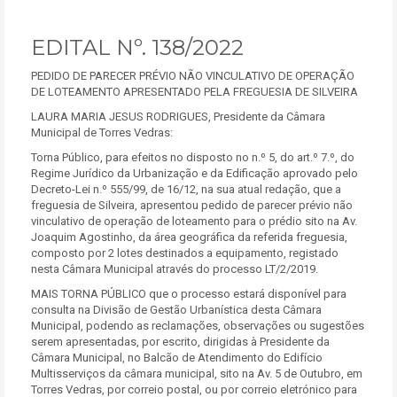
EDITAL Nº. 138/2022
PEDIDO DE PARECER PRÉVIO NÃO VINCULATIVO DE OPERAÇÃO
DE LOTEAMENTO APRESENTADO PELA FREGUESIA DE SILVEIRA
LAURA MARIA JESUS RODRIGUES, Presidente da Câmara
Municipal de Torres Vedras:
Torna Público, para efeitos no disposto no n.º 5, do art.º 7.º, do
Regime Jurídico da Urbanização e da Edificação aprovado pelo
Decreto-Lei n.º 555/99, de 16/12, na sua atual redação, que a
freguesia de Silveira, apresentou pedido de parecer prévio não
vinculativo de operação de loteamento para o prédio sito na Av.
Joaquim Agostinho, da área geográfica da referida freguesia,
composto por 2 lotes destinados a equipamento, registado
nesta Câmara Municipal através do processo LT/2/2019.
MAIS TORNA PÚBLICO que o processo estará disponível para
consulta na Divisão de Gestão Urbanística desta Câmara
Municipal, podendo as reclamações, observações ou sugestões
serem apresentadas, por escrito, dirigidas à Presidente da
Câmara Municipal, no Balcão de Atendimento do Edifício
Multisserviços da câmara municipal, sito na Av. 5 de Outubro, em
Torres Vedras, por correio postal, ou por correio eletrónico para