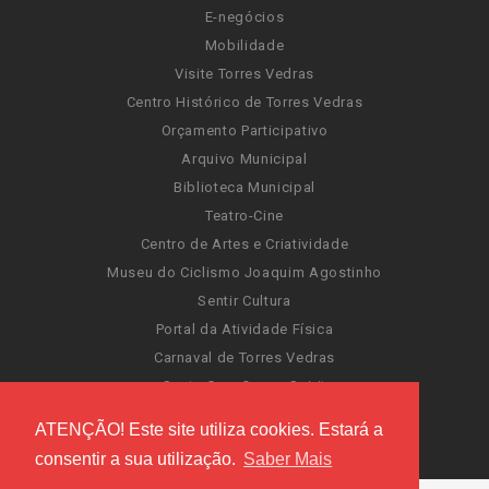
E-negócios
Mobilidade
Visite Torres Vedras
Centro Histórico de Torres Vedras
Orçamento Participativo
Arquivo Municipal
Biblioteca Municipal
Teatro-Cine
Centro de Artes e Criatividade
Museu do Ciclismo Joaquim Agostinho
Sentir Cultura
Portal da Atividade Física
Carnaval de Torres Vedras
Santa Cruz Ocean Spirit
Novas Invasões
ATENÇÃO! Este site utiliza cookies. Estará a
Festas de Torres Vedras
consentir a sua utilização.
Saber Mais