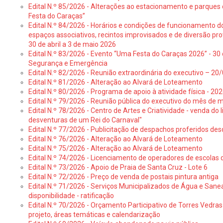
Edital N.º 85/2026 - Alterações ao estacionamento e parque
Festa do Caraças”
Edital N.º 84/2026 - Horários e condições de funcionamento d
espaços associativos, recintos improvisados e de diversão pro
30 de abril a 3 de maio 2026
Edital N.º 83/2026 - Evento “Uma Festa do Caraças 2026” - 30 
Segurança e Emergência
Edital N.º 82/2026 - Reunião extraordinária do executivo – 2
Edital N.º 81/2026 - Alteração ao Alvará de Loteamento
Edital N.º 80/2026 - Programa de apoio à atividade física - 202
Edital N.º 79/2026 - Reunião pública do executivo do mês de 
Edital N.º 78/2026 - Centro de Artes e Criatividade - venda do
desventuras de um Rei do Carnaval"
Edital N.º 77/2026 - Publicitação de despachos proferidos des
Edital N.º 76/2026 - Alteração ao Alvará de Loteamento
Edital N.º 75/2026 - Alteração ao Alvará de Loteamento
Edital N.º 74/2026 - Licenciamento de operadores de escolas 
Edital N.º 73/2026 - Apoio de Praia de Santa Cruz - Lote 6
Edital N.º 72/2026 - Preço de venda de postais pintura antiga
Edital N.º 71/2026 - Serviços Municipalizados de Água e Sane
disponibilidade - ratificação
Edital N.º 70/2026 - Orçamento Participativo de Torres Vedras 
projeto, áreas temáticas e calendarização