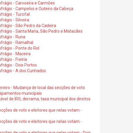
frágio - Carvoeira e Carmões
ufrágio - Campelos e Outeiro da Cabeça
rágio - Turcifal
rágio - Silveira
frágio - São Pedro da Cadeira
frágio - Santa Maria, São Pedro e Matacães
frágio - Runa
frágio - Ramalhal
frágio - Ponte do Rol
frágio - Maceira
rágio - Freiria
rágio - Dois Portos
ufrágio - A dos Cunhados
ereiro - Mudança de local das secções de voto
quipamentos municipais
ável de IRS, derrama, taxa municipal dos direitos
ecções de voto e eleitores que nelas votam -
ecções de voto e eleitores que nelas votam -
ecções de voto e eleitores que nelas votam - Dois