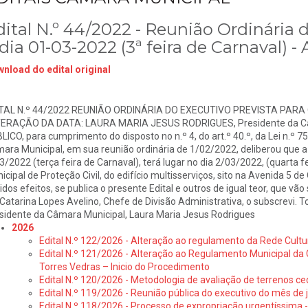
dital N.º 44/2022 - Reunião Ordinária 
dia 01-03-2022 (3ª feira de Carnaval) -
nload do edital original
TAL N.º 44/2022 REUNIÃO ORDINÁRIA DO EXECUTIVO PREVISTA PARA O
ERAÇÃO DA DATA: LAURA MARIA JESUS RODRIGUES, Presidente da Câm
LICO, para cumprimento do disposto no n.º 4, do art.º 40.º, da Lei n.º 7
ara Municipal, em sua reunião ordinária de 1/02/2022, deliberou que a 
3/2022 (terça feira de Carnaval), terá lugar no dia 2/03/2022, (quarta fe
icipal de Proteção Civil, do edifício multisserviços, sito na Avenida 5
idos efeitos, se publica o presente Edital e outros de igual teor, que vã
 Catarina Lopes Avelino, Chefe de Divisão Administrativa, o subscrevi. T
sidente da Câmara Municipal, Laura Maria Jesus Rodrigues
2026
Edital N.º 122/2026 - Alteração ao regulamento da Rede Cultu
Edital N.º 121/2026 - Alteração ao Regulamento Municipal da 
Torres Vedras – Inicio do Procedimento
Edital N.º 120/2026 - Metodologia de avaliação de terrenos ce
Edital N.º 119/2026 - Reunião pública do executivo do mês de 
Edital N.º 118/2026 - Processo de expropriação urgentíssima -