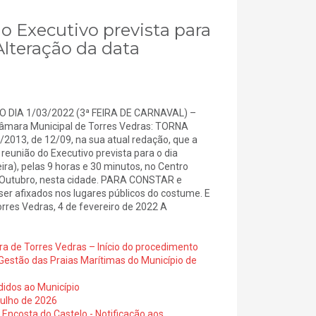
do Executivo prevista para
 Alteração da data
 DIA 1/03/2022 (3ª FEIRA DE CARNAVAL) –
ara Municipal de Torres Vedras: TORNA
5/2013, de 12/09, na sua atual redação, que a
reunião do Executivo prevista para o dia
ira), pelas 9 horas e 30 minutos, no Centro
 de Outubro, nesta cidade. PARA CONSTAR e
o ser afixados nos lugares públicos do costume. E
orres Vedras, 4 de fevereiro de 2022 A
ra de Torres Vedras – Início do procedimento
Gestão das Praias Marítimas do Município de
didos ao Município
julho de 2026
 Encosta do Castelo - Notificação aos