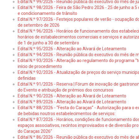
Edital N.º 99/2026 - Reunião pública do executivo do mês de 
Edital N.º 98/2026 - Feira de São Pedro 2026 - 25 de junho a 5
e condicionamento de trânsito
Edital N.º 97/2026 - Festejos populares de verão - ocupação do
de setembro de 2026
Edital N.º 96/2026 - Horários de funcionamento dos estabele
horários de estabalecimentos comerciais e serviços e autoriz
de 1 de junho a 30 de setembro
Edital N.º 95/2026 - Alteração ao Alvará de Loteamento
Edital N.º 94/2026 - Reunião pública do executivo do mês de 
Edital N.º 93/2026 - Alteração ao regulamento do programa “t
início de procedimento
Edital N.º 92/2026 - Atualização de preços do serviço municip
definidas
Edital N.º 91/2026 - Reserva | Fórum de inovação de gastronom
do Evento e atribuição de prémios dos concursos
Edital N.º 90/2026 - Alteração ao Alvará de Loteamento
Edital N.º 89/2026 - Alteração ao Alvará de Loteamento
Edital N.º 88/2026 - “Festa do Caraças” - Autorização para o 
de bebidas noutros estabelecimentos de serviços:
Edital N.º 87/2026 - Horários, condições de funcionamento do
espaços associativos, recintos improvisados e de diversão pr
do Caraças 2026”
Edital N.º 86/2026 - Reunião pública do executivo do mês de ab