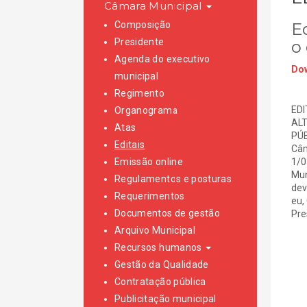
Câmara Municipal
Composição
E
Presidente
o 
Agenda do executivo
Dow
municipal
Regimento
EDI
Organograma
ALT
Atas
PÚB
Editais
Câm
Emissão online
1/0
Mun
Regulamentos e posturas
dev
Requerimentos
eu,
Documentos de gestão
Pre
Arquivo Municipal
Recursos humanos
Gestão da Qualidade
Contratação pública
Publicitação municipal