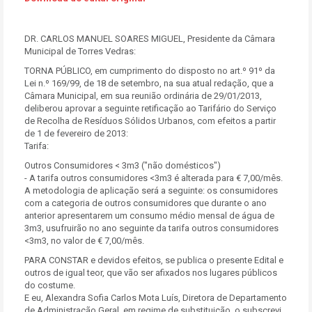
DR. CARLOS MANUEL SOARES MIGUEL, Presidente da Câmara
Municipal de Torres Vedras:
TORNA PÚBLICO, em cumprimento do disposto no art.º 91º da
Lei n.º 169/99, de 18 de setembro, na sua atual redação, que a
Câmara Municipal, em sua reunião ordinária de 29/01/2013,
deliberou aprovar a seguinte retificação ao Tarifário do Serviço
de Recolha de Resíduos Sólidos Urbanos, com efeitos a partir
de 1 de fevereiro de 2013:
Tarifa:
Outros Consumidores < 3m3 ("não domésticos")
- A tarifa outros consumidores <3m3 é alterada para € 7,00/mês.
A metodologia de aplicação será a seguinte: os consumidores
com a categoria de outros consumidores que durante o ano
anterior apresentarem um consumo médio mensal de água de
3m3, usufruirão no ano seguinte da tarifa outros consumidores
<3m3, no valor de € 7,00/mês.
PARA CONSTAR e devidos efeitos, se publica o presente Edital e
outros de igual teor, que vão ser afixados nos lugares públicos
do costume.
E eu, Alexandra Sofia Carlos Mota Luís, Diretora de Departamento
de Administração Geral, em regime de substituição, o subscrevi.