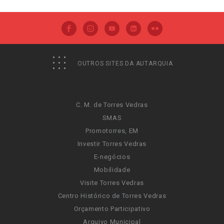
OUTROS SITES DA AUTARQUIA
C. M. de Torres Vedras
SMAS
Promotorres, EM
Investir Torres Vedras
E-negócios
Mobilidade
Visite Torres Vedras
Centro Histórico de Torres Vedras
Orçamento Participativo
Arquivo Municipal