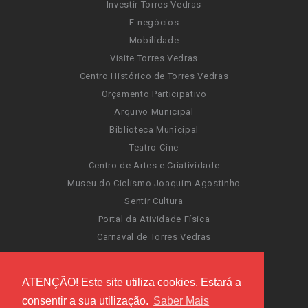
Investir Torres Vedras
E-negócios
Mobilidade
Visite Torres Vedras
Centro Histórico de Torres Vedras
Orçamento Participativo
Arquivo Municipal
Biblioteca Municipal
Teatro-Cine
Centro de Artes e Criatividade
Museu do Ciclismo Joaquim Agostinho
Sentir Cultura
Portal da Atividade Física
Carnaval de Torres Vedras
Santa Cruz Ocean Spirit
Novas Invasões
ATENÇÃO! Este site utiliza cookies. Estará a
Festas de Torres Vedras
consentir a sua utilização.
Saber Mais