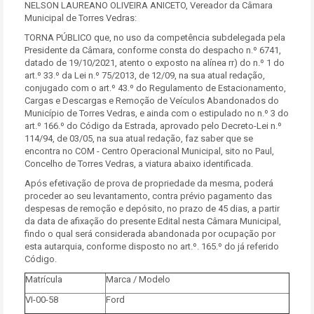
NELSON LAUREANO OLIVEIRA ANICETO, Vereador da Câmara
Municipal de Torres Vedras:
TORNA PÚBLICO que, no uso da competência subdelegada pela
Presidente da Câmara, conforme consta do despacho n.º 6741,
datado de 19/10/2021, atento o exposto na alínea rr) do n.º 1 do
art.º 33.º da Lei n.º 75/2013, de 12/09, na sua atual redação,
conjugado com o art.º 43.º do Regulamento de Estacionamento,
Cargas e Descargas e Remoção de Veículos Abandonados do
Município de Torres Vedras, e ainda com o estipulado no n.º 3 do
art.º 166.º do Código da Estrada, aprovado pelo Decreto-Lei n.º
114/94, de 03/05, na sua atual redação, faz saber que se
encontra no COM - Centro Operacional Municipal, sito no Paul,
Concelho de Torres Vedras, a viatura abaixo identificada.
Após efetivação de prova de propriedade da mesma, poderá
proceder ao seu levantamento, contra prévio pagamento das
despesas de remoção e depósito, no prazo de 45 dias, a partir
da data de afixação do presente Edital nesta Câmara Municipal,
findo o qual será considerada abandonada por ocupação por
esta autarquia, conforme disposto no art.º. 165.º do já referido
Código.
Matrícula
Marca / Modelo
VI-00-58
Ford