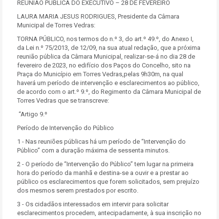
REUNIÃO PÚBLICA DO EXECUTIVO – 28 DE FEVEREIRO
LAURA MARIA JESUS RODRIGUES, Presidente da Câmara
Municipal de Torres Vedras:
TORNA PÚBLICO, nos termos do n.º 3, do art.º 49.º, do Anexo I,
da Lei n.º 75/2013, de 12/09, na sua atual redação, que a próxima
reunião pública da Câmara Municipal, realizar-se-á no dia 28 de
fevereiro de 2023, no edifício dos Paços do Concelho, sito na
Praça do Município em Torres Vedras,pelas 9h30m, na qual
haverá um período de intervenção e esclarecimentos ao público,
de acordo com o art.º 9.º, do Regimento da Câmara Municipal de
Torres Vedras que se transcreve:
“Artigo 9.º
Período de Intervenção do Público
1 - Nas reuniões públicas há um período de “Intervenção do
Público” com a duração máxima de sessenta minutos.
2 - O período de “Intervenção do Público” tem lugar na primeira
hora do período da manhã e destina-se a ouvir e a prestar ao
público os esclarecimentos que forem solicitados, sem prejuízo
dos mesmos serem prestados por escrito.
3 - Os cidadãos interessados em intervir para solicitar
esclarecimentos procedem, antecipadamente, à sua inscrição no