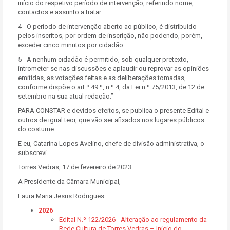
início do respetivo período de intervenção, referindo nome,
contactos e assunto a tratar.
4 - O período de intervenção aberto ao público, é distribuído
pelos inscritos, por ordem de inscrição, não podendo, porém,
exceder cinco minutos por cidadão.
5 - A nenhum cidadão é permitido, sob qualquer pretexto,
intrometer-se nas discussões e aplaudir ou reprovar as opiniões
emitidas, as votações feitas e as deliberações tomadas,
conforme dispõe o art.º 49.º, n.º 4, da Lei n.º 75/2013, de 12 de
setembro na sua atual redação.”
PARA CONSTAR e devidos efeitos, se publica o presente Edital e
outros de igual teor, que vão ser afixados nos lugares públicos
do costume.
E eu, Catarina Lopes Avelino, chefe de divisão administrativa, o
subscrevi.
Torres Vedras, 17 de fevereiro de 2023
A Presidente da Câmara Municipal,
Laura Maria Jesus Rodrigues
2026
Edital N.º 122/2026 - Alteração ao regulamento da
Rede Cultura de Torres Vedras – Início do