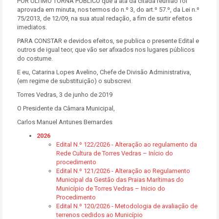
POR ÚLTIMO TORNA PÚBLICO que a ata da citada reunião foi
aprovada em minuta, nos termos do n.º 3, do art.º 57.º, da Lei n.º
75/2013, de 12/09, na sua atual redação, a fim de surtir efeitos
imediatos.
PARA CONSTAR e devidos efeitos, se publica o presente Edital e
outros de igual teor, que vão ser afixados nos lugares públicos
do costume.
E eu, Catarina Lopes Avelino, Chefe de Divisão Administrativa,
(em regime de substituição) o subscrevi.
Torres Vedras, 3 de junho de 2019
O Presidente da Câmara Municipal,
Carlos Manuel Antunes Bernardes
2026
Edital N.º 122/2026 - Alteração ao regulamento da
Rede Cultura de Torres Vedras – Início do
procedimento
Edital N.º 121/2026 - Alteração ao Regulamento
Municipal da Gestão das Praias Marítimas do
Município de Torres Vedras – Inicio do
Procedimento
Edital N.º 120/2026 - Metodologia de avaliação de
terrenos cedidos ao Município