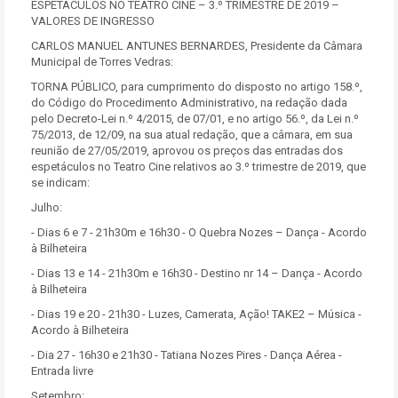
ESPETÁCULOS NO TEATRO CINE – 3.º TRIMESTRE DE 2019 –
VALORES DE INGRESSO
CARLOS MANUEL ANTUNES BERNARDES, Presidente da Câmara
Municipal de Torres Vedras:
TORNA PÚBLICO, para cumprimento do disposto no artigo 158.º,
do Código do Procedimento Administrativo, na redação dada
pelo Decreto-Lei n.º 4/2015, de 07/01, e no artigo 56.º, da Lei n.º
75/2013, de 12/09, na sua atual redação, que a câmara, em sua
reunião de 27/05/2019, aprovou os preços das entradas dos
espetáculos no Teatro Cine relativos ao 3.º trimestre de 2019, que
se indicam:
Julho:
- Dias 6 e 7 - 21h30m e 16h30 - O Quebra Nozes – Dança - Acordo
à Bilheteira
- Dias 13 e 14 - 21h30m e 16h30 - Destino nr 14 – Dança - Acordo
à Bilheteira
- Dias 19 e 20 - 21h30 - Luzes, Camerata, Ação! TAKE2 – Música -
Acordo à Bilheteira
- Dia 27 - 16h30 e 21h30 - Tatiana Nozes Pires - Dança Aérea -
Entrada livre
Setembro: