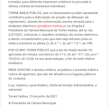
tomadas, para defender interesses coletivos ou proceder à
defesa coletiva de interesses individuais.
TORNA AINDA PÚBLICO, que os interessados podem apresentar
contributos para a elaboração do projeto de alteração de
regulamento, através de comunicação escrita, enviada para o
endereço eletrónico
geral@cm-tvedras.pt
ou dirigida à
Presidente da Câmara Municipal de Torres Vedras, até ao dia
2/07/2021, indicando o respetivo endereço de correio eletrónico
e dando consentimento para que este seja utilizado para os
efeitos previstos na alínea c), do n.º 1, do art.º 112.º, do CPA.
POR ÚLTIMO TORNA PÚBLICO que a ata da citada reunião foi
aprovada em minuta, nos termos do n.º 3, do art.º 57.º, da Lei n.º
75/2013, de 12/09, na sua atual redação, a fim de surtir efeitos
imediatos.
PARA CONSTAR e devidos efeitos, se publica o presente Edital e
outros de igual teor, que vão ser afixados nos lugares públicos
do costume.
E eu, Catarina Lopes Avelino, Chefe de Divisão Administrativa, o
subscrevi.
Torres Vedras, 15 de junho de 2021
A Presidente da Câmara Municipal,