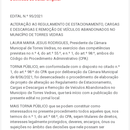
EDITAL N.º 95/2021
ALTERAÇÃO AO REGULAMENTO DE ESTACIONAMENTO, CARGAS
E DESCARGAS E REMOÇÃO DE VEÍCULOS ABANDONADOS NO
MUNICÍPIO DE TORRES VEDRAS
LAURA MARIA JESUS RODRIGUES, Presidente da Câmara
Municipal de Torres Vedras, no exercício das competências
previstas no n.º 4, do art.º 55.º, e n.º 1, do art.º 98.º, ambos do
Código do Procedimento Administrativo (CPA):
TORNA PÚBLICO, em conformidade com o disposto no citado n.º
1, do art.º 98.º do CPA que por deliberação da Câmara Municipal
de 8/06/2021, foi desencadeado o procedimento de elaboração
de projeto de alteração ao Regulamento de Estacionamento,
Cargas e Descargas e Remoção de Veículos Abandonados no
Município de Torres Vedras, que terá início com a publicação do
presente edital no jornal local.
MAIS TORNA PÚBLICO que se podem constituir como
interessados no presente procedimento todos aqueles que, nos
termos do n.º 1, do art.º 68.º, do CPA, sejam titulares de direitos,
interesses legalmente protegidos, deveres, encargos, ónus ou
sujeições no âmbito das decisões que nele possam ser