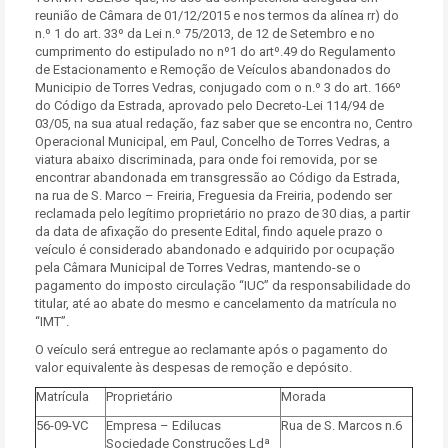
reunião de Câmara de 01/12/2015 e nos termos da alínea rr) do
n.º 1 do art. 33º da Lei n.º 75/2013, de 12 de Setembro e no
cumprimento do estipulado no nº1 do artº.49 do Regulamento
de Estacionamento e Remoção de Veículos abandonados do
Municipio de Torres Vedras, conjugado com o n.º 3 do art. 166º
do Código da Estrada, aprovado pelo Decreto-Lei 114/94 de
03/05, na sua atual redação, faz saber que se encontra no, Centro
Operacional Municipal, em Paul, Concelho de Torres Vedras, a
viatura abaixo discriminada, para onde foi removida, por se
encontrar abandonada em transgressão ao Código da Estrada,
na rua de S. Marco – Freiria, Freguesia da Freiria, podendo ser
reclamada pelo legítimo proprietário no prazo de 30 dias, a partir
da data de afixação do presente Edital, findo aquele prazo o
veículo é considerado abandonado e adquirido por ocupação
pela Câmara Municipal de Torres Vedras, mantendo-se o
pagamento do imposto circulação “IUC” da responsabilidade do
titular, até ao abate do mesmo e cancelamento da matrícula no
“IMT”.
O veículo será entregue ao reclamante após o pagamento do
valor equivalente às despesas de remoção e depósito.
Matrícula
Proprietário
Morada
56-09-VC
Empresa – Edilucas
Rua de S. Marcos n.6
Sociedade Construções Ldª