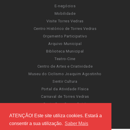
E-negócios
Mobilidade
Visite Torres Vedras
Centro Histórico de Torres Vedras
Orçamento Participativo
Arquivo Municipal
Biblioteca Municipal
Teatro-Cine
Centro de Artes e Criatividade
Museu do Ciclismo Joaquim Agostinho
Sentir Cultura
Portal da Atividade Física
Carnaval de Torres Vedras
Santa Cruz Ocean Spirit
Novas Invasões
ATENÇÃO! Este site utiliza cookies. Estará a
Festas de Torres Vedras
consentir a sua utilização.
Saber Mais