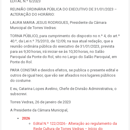
EDITAL N.º 6/2023
REUNIÃO ORDINÁRIA PÚBLICA DO EXECUTIVO DE 31/01/2023 –
ALTERAÇÃO DO HORÁRIO:
LAURA MARIA JESUS RODRIGUES, Presidente da Câmara
Municipal de Torres Vedras:
TORNA PÚBLICO, para cumprimento do disposto no n.º 4, do art.º
40.º, da Lei n.º 75/2013, de 12/09, na sua atual redação, que a
reunião ordinária pública do executivo de 31/01/2023, prevista
para as 9,30 horas, irá iniciar-se às 10,30 horas, no Salão
Paroquial da Ponte do Rol, sito no Largo do Salão Paroquial, em
Ponte do Rol.
PARA CONSTAR e devidos efeitos, se publica o presente edital e
outros de igual teor, que vão ser afixados nos lugares públicos
do costume.
E eu, Catarina Lopes Avelino, Chefe de Divisão Administrativa, o
subscrevi.
Torres Vedras, 26 de janeiro de 2023
A Presidente da Câmara Municipal,
2026
Edital N.º 122/2026 - Alteração ao regulamento da
Rede Cultura de Torres Vedras – Início do