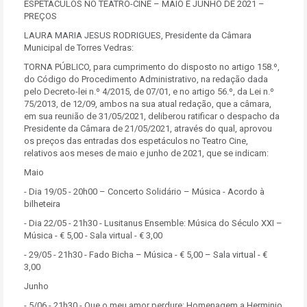
ESPETÁCULOS NO TEATRO-CINE – MAIO E JUNHO DE 2021 –
PREÇOS
LAURA MARIA JESUS RODRIGUES, Presidente da Câmara
Municipal de Torres Vedras:
TORNA PÚBLICO, para cumprimento do disposto no artigo 158.º,
do Código do Procedimento Administrativo, na redação dada
pelo Decreto-lei n.º 4/2015, de 07/01, e no artigo 56.º, da Lei n.º
75/2013, de 12/09, ambos na sua atual redação, que a câmara,
em sua reunião de 31/05/2021, deliberou ratificar o despacho da
Presidente da Câmara de 21/05/2021, através do qual, aprovou
os preços das entradas dos espetáculos no Teatro Cine,
relativos aos meses de maio e junho de 2021, que se indicam:
Maio
- Dia 19/05 - 20h00 – Concerto Solidário – Música - Acordo à
bilheteira
- Dia 22/05 - 21h30 - Lusitanus Ensemble: Música do Século XXI –
Música - € 5,00 - Sala virtual - € 3,00
- 29/05 - 21h30 - Fado Bicha – Música - € 5,00 – Sala virtual - €
3,00
Junho
- 5/06 - 21h30 - Que o meu amor perdure: Homenagem a Herminio