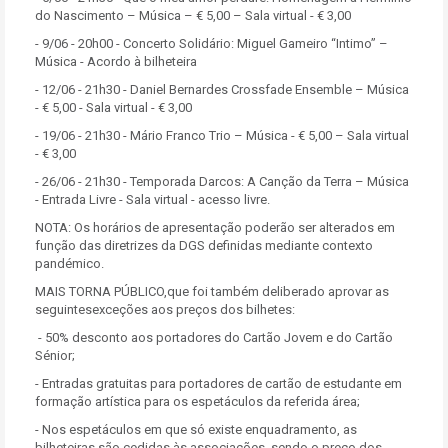
do Nascimento – Música – € 5,00 – Sala virtual - € 3,00
- 9/06 - 20h00 - Concerto Solidário: Miguel Gameiro “Intimo” –
Música - Acordo à bilheteira
- 12/06 - 21h30 - Daniel Bernardes Crossfade Ensemble – Música
- € 5,00 - Sala virtual - € 3,00
- 19/06 - 21h30 - Mário Franco Trio – Música - € 5,00 – Sala virtual
- € 3,00
- 26/06 - 21h30 - Temporada Darcos: A Canção da Terra – Música
- Entrada Livre - Sala virtual - acesso livre.
NOTA: Os horários de apresentação poderão ser alterados em
função das diretrizes da DGS definidas mediante contexto
pandémico.
MAIS TORNA PÚBLICO,que foi também deliberado aprovar as
seguintesexceções aos preços dos bilhetes:
- 50% desconto aos portadores do Cartão Jovem e do Cartão
Sénior;
- Entradas gratuitas para portadores de cartão de estudante em
formação artística para os espetáculos da referida área;
- Nos espetáculos em que só existe enquadramento, as
bilheteiras são cedidas às associações, sendo o preço dos