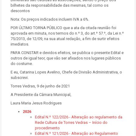
bilhetes da responsabilidade das mesmas, tal como os
descontos
Nota: Os preços indicados incluem IVA a 6%.
POR ÚLTIMO TORNA PÚBLICO que a ata da citada reunião foi
aprovada em minuta, nos termos do n.º 3, do art.º 57.º, da Lei n.º
75/2013, de 12/09, na sua atual redação, a fim de surtir efeitos
imediatos.
PARA CONSTAR e devidos efeitos, se publica o presente Edital e
outros de igual teor, que vão ser afixados nos lugares públicos
do costume.
E eu, Catarina Lopes Avelino, Chefe de Divisão Administrativa, o
subscrevi.
Torres Vedras, 9 de junho de 2021
A Presidente da Câmara Municipal,
Laura Maria Jesus Rodrigues
2026
Edital N.º 122/2026 - Alteração ao regulamento da
Rede Cultura de Torres Vedras – Início do
procedimento
Edital N.º 121/2026 - Alteração ao Regulamento