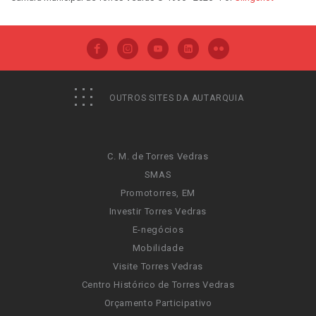
OUTROS SITES DA AUTARQUIA
C. M. de Torres Vedras
SMAS
Promotorres, EM
Investir Torres Vedras
E-negócios
Mobilidade
Visite Torres Vedras
Centro Histórico de Torres Vedras
Orçamento Participativo