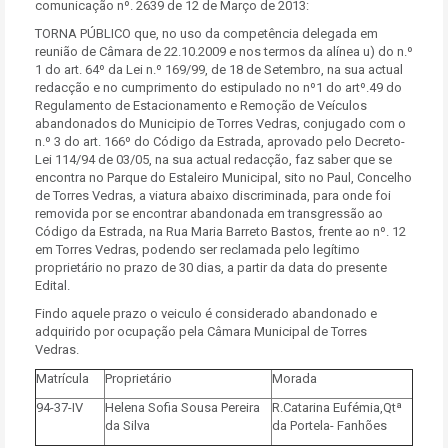
comunicação nº. 2639 de 12 de Março de 2013:
TORNA PÚBLICO que, no uso da competência delegada em
reunião de Câmara de 22.10.2009 e nos termos da alínea u) do n.º
1 do art. 64º da Lei n.º 169/99, de 18 de Setembro, na sua actual
redacção e no cumprimento do estipulado no nº1 do artº.49 do
Regulamento de Estacionamento e Remoção de Veículos
abandonados do Municipio de Torres Vedras, conjugado com o
n.º 3 do art. 166º do Código da Estrada, aprovado pelo Decreto-
Lei 114/94 de 03/05, na sua actual redacção, faz saber que se
encontra no Parque do Estaleiro Municipal, sito no Paul, Concelho
de Torres Vedras, a viatura abaixo discriminada, para onde foi
removida por se encontrar abandonada em transgressão ao
Código da Estrada, na Rua Maria Barreto Bastos, frente ao nº. 12
em Torres Vedras, podendo ser reclamada pelo legítimo
proprietário no prazo de 30 dias, a partir da data do presente
Edital.
Findo aquele prazo o veiculo é considerado abandonado e
adquirido por ocupação pela Câmara Municipal de Torres
Vedras.
Matrícula
Proprietário
Morada
94-37-IV
Helena Sofia Sousa Pereira
R.Catarina Eufémia,Qtª
da Silva
da Portela- Fanhões