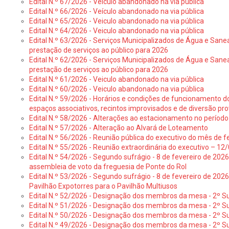
Edital N.º 67/2026 - Veículo abandonado na via pública
Edital N.º 66/2026 - Veículo abandonado na via pública
Edital N.º 65/2026 - Veiculo abandonado na via pública
Edital N.º 64/2026 - Veiculo abandonado na via pública
Edital N.º 63/2026 - Serviços Municipalizados de Água e Sane
prestação de serviços ao público para 2026
Edital N.º 62/2026 - Serviços Municipalizados de Água e Sane
prestação de serviços ao público para 2026
Edital N.º 61/2026 - Veiculo abandonado na via pública
Edital N.º 60/2026 - Veiculo abandonado na via pública
Edital N.º 59/2026 - Horários e condições de funcionamento d
espaços associativos, recintos improvisados e de diversão pro
Edital N.º 58/2026 - Alterações ao estacionamento no período 
Edital N.º 57/2026 - Alteração ao Alvará de Loteamento
Edital N.º 56/2026 - Reunião pública do executivo do mês de fe
Edital N.º 55/2026 - Reunião extraordinária do executivo – 1
Edital N.º 54/2026 - Segundo sufrágio - 8 de fevereiro de 202
assembleia de voto da freguesia de Ponte do Rol
Edital N.º 53/2026 - Segundo sufrágio - 8 de fevereiro de 202
Pavilhão Expotorres para o Pavilhão Multiusos
Edital N.º 52/2026 - Designação dos membros da mesa - 2º Su
Edital N.º 51/2026 - Designação dos membros da mesa - 2º S
Edital N.º 50/2026 - Designação dos membros da mesa - 2º Su
Edital N.º 49/2026 - Designação dos membros da mesa - 2º S