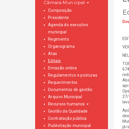
Câmara Municipal
Composição
E
Presidente
Dow
Agenda do executivo
municipal
EDI
Regimento
Organograma
VE
Atas
NEL
Editais
TOR
Emissão online
674
red
Regulamentos e posturas
Aba
Requerimentos
apr
Documentos de gestão
Ope
27/
Arquivo Municipal
lav
Recursos humanos
Apó
Gestão da Qualidade
des
Contratação pública
Mun
Publicitação municipal
já 