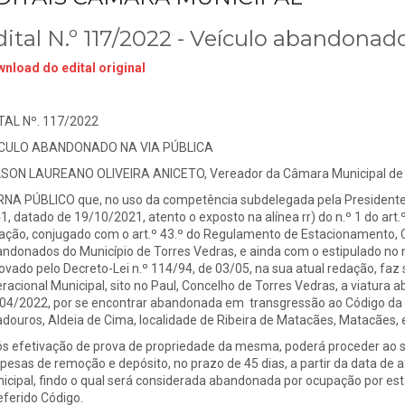
dital N.º 117/2022 - Veículo abandonado
nload do edital original
TAL Nº. 117/2022
ICULO ABANDONADO NA VIA PÚBLICA
SON LAUREANO OLIVEIRA ANICETO, Vereador da Câmara Municipal de 
NA PÚBLICO que, no uso da competência subdelegada pela Presidente
1, datado de 19/10/2021, atento o exposto na alínea rr) do n.º 1 do art.º
ação, conjugado com o art.º 43.º do Regulamento de Estacionamento,
ndonados do Município de Torres Vedras, e ainda com o estipulado no n.
ovado pelo Decreto-Lei n.º 114/94, de 03/05, na sua atual redação, faz
racional Municipal, sito no Paul, Concelho de Torres Vedras, a viatura a
04/2022, por se encontrar abandonada em transgressão ao Código da Es
adouros, Aldeia de Cima, localidade de Ribeira de Matacães, Matacães,
s efetivação de prova de propriedade da mesma, poderá proceder ao 
pesas de remoção e depósito, no prazo de 45 dias, a partir da data de 
icipal, findo o qual será considerada abandonada por ocupação por esta
referido Código.