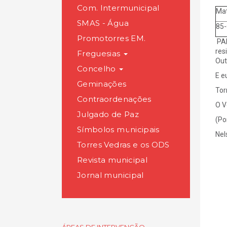
Com. Intermunicipal
Mat
SMAS - Água
85-
Promotorres EM.
PAR
res
Freguesias
Out
Concelho
E e
Geminações
Tor
Contraordenações
O V
Julgado de Paz
(Po
Símbolos municipais
Nel
Torres Vedras e os ODS
Revista municipal
Jornal municipal