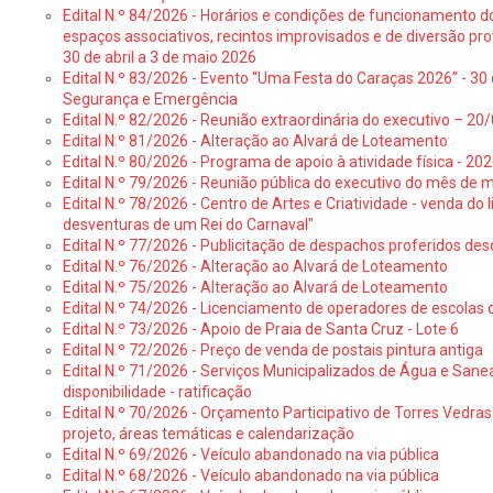
Edital N.º 84/2026 - Horários e condições de funcionamento d
espaços associativos, recintos improvisados e de diversão pro
30 de abril a 3 de maio 2026
Edital N.º 83/2026 - Evento “Uma Festa do Caraças 2026” - 30 
Segurança e Emergência
Edital N.º 82/2026 - Reunião extraordinária do executivo – 2
Edital N.º 81/2026 - Alteração ao Alvará de Loteamento
Edital N.º 80/2026 - Programa de apoio à atividade física - 202
Edital N.º 79/2026 - Reunião pública do executivo do mês de 
Edital N.º 78/2026 - Centro de Artes e Criatividade - venda do
desventuras de um Rei do Carnaval"
Edital N.º 77/2026 - Publicitação de despachos proferidos des
Edital N.º 76/2026 - Alteração ao Alvará de Loteamento
Edital N.º 75/2026 - Alteração ao Alvará de Loteamento
Edital N.º 74/2026 - Licenciamento de operadores de escolas 
Edital N.º 73/2026 - Apoio de Praia de Santa Cruz - Lote 6
Edital N.º 72/2026 - Preço de venda de postais pintura antiga
Edital N.º 71/2026 - Serviços Municipalizados de Água e Sane
disponibilidade - ratificação
Edital N.º 70/2026 - Orçamento Participativo de Torres Vedras 
projeto, áreas temáticas e calendarização
Edital N.º 69/2026 - Veículo abandonado na via pública
Edital N.º 68/2026 - Veículo abandonado na via pública