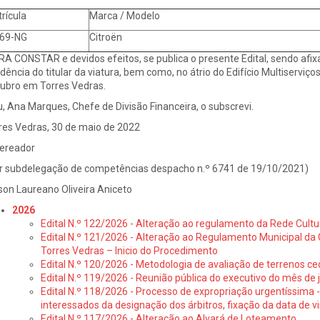
rícula
Marca / Modelo
69-NG
Citroën
A CONSTAR e devidos efeitos, se publica o presente Edital, sendo afi
idência do titular da viatura, bem como, no átrio do Edifício Multiserviço
ubro em Torres Vedras.
u, Ana Marques, Chefe de Divisão Financeira, o subscrevi.
res Vedras, 30 de maio de 2022
ereador
r subdelegação de competências despacho n.º 6741 de 19/10/2021)
son Laureano Oliveira Aniceto
2026
Edital N.º 122/2026 - Alteração ao regulamento da Rede Cultu
Edital N.º 121/2026 - Alteração ao Regulamento Municipal da 
Torres Vedras – Inicio do Procedimento
Edital N.º 120/2026 - Metodologia de avaliação de terrenos ce
Edital N.º 119/2026 - Reunião pública do executivo do mês de 
Edital N.º 118/2026 - Processo de expropriação urgentíssima -
interessados da designação dos árbitros, fixação da data de v
Edital N.º 117/2026 - Alteração ao Alvará de Loteamento