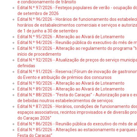
e condicionamento de trânsito
Edital N.º 97/2026 - Festejos populares de verão - ocupação do
de setembro de 2026
Edital N.º 96/2026 - Horários de funcionamento dos estabele
horários de estabalecimentos comerciais e serviços e autoriz
de 1 de junho a 30 de setembro
Edital N.º 95/2026 - Alteração ao Alvará de Loteamento
Edital N.º 94/2026 - Reunião pública do executivo do mês de 
Edital N.º 93/2026 - Alteração ao regulamento do programa “t
início de procedimento
Edital N.º 92/2026 - Atualização de preços do serviço municip
definidas
Edital N.º 91/2026 - Reserva | Fórum de inovação de gastronom
do Evento e atribuição de prémios dos concursos
Edital N.º 90/2026 - Alteração ao Alvará de Loteamento
Edital N.º 89/2026 - Alteração ao Alvará de Loteamento
Edital N.º 88/2026 - “Festa do Caraças” - Autorização para o 
de bebidas noutros estabelecimentos de serviços:
Edital N.º 87/2026 - Horários, condições de funcionamento do
espaços associativos, recintos improvisados e de diversão pr
do Caraças 2026”
Edital N.º 86/2026 - Reunião pública do executivo do mês de ab
Edital N.º 85/2026 - Alterações ao estacionamento e parque
Festa do Caraças”