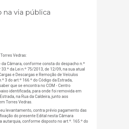
 na via pública
Torres Vedras:
 da Câmara, conforme consta do despacho n.º
 33.º da Lei n.º 75/2013, de 12/09, na sua atual
 Cargas e Descargas e Remoção de Veículos
º 3 do art.º 166.º do Código da Estrada,
 saber que se encontra no COM - Centro
baixo identificada, para onde foi removida em
trada, na Rua da Caldeira, junto aos
 em Torres Vedras.
seu levantamento, contra prévio pagamento das
afixação do presente Edital nesta Câmara
 autarquia, conforme disposto no art.º. 165.º do