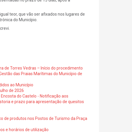
sentadas no prazo de 15 dias, após a
gual teor, que vão ser afixados nos lugares de
trónica do Município.
subscrevi.
ra de Torres Vedras – Início do procedimento
Gestão das Praias Marítimas do Município de
didos ao Município
julho de 2026
 Encosta do Castelo - Notificação aos
istoria e prazo para apresentação de quesitos
ico de produtos nos Postos de Turismo da Praça
os e horários de utilização