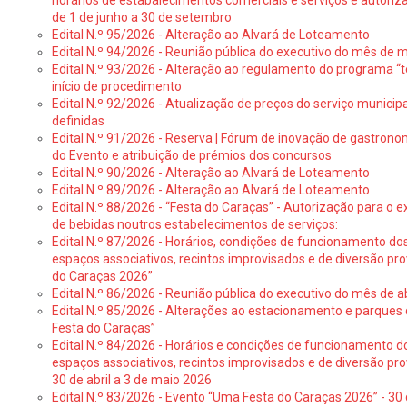
horários de estabalecimentos comerciais e serviços e autoriz
de 1 de junho a 30 de setembro
Edital N.º 95/2026 - Alteração ao Alvará de Loteamento
Edital N.º 94/2026 - Reunião pública do executivo do mês de 
Edital N.º 93/2026 - Alteração ao regulamento do programa “t
início de procedimento
Edital N.º 92/2026 - Atualização de preços do serviço municip
definidas
Edital N.º 91/2026 - Reserva | Fórum de inovação de gastronom
do Evento e atribuição de prémios dos concursos
Edital N.º 90/2026 - Alteração ao Alvará de Loteamento
Edital N.º 89/2026 - Alteração ao Alvará de Loteamento
Edital N.º 88/2026 - “Festa do Caraças” - Autorização para o 
de bebidas noutros estabelecimentos de serviços:
Edital N.º 87/2026 - Horários, condições de funcionamento do
espaços associativos, recintos improvisados e de diversão pr
do Caraças 2026”
Edital N.º 86/2026 - Reunião pública do executivo do mês de ab
Edital N.º 85/2026 - Alterações ao estacionamento e parque
Festa do Caraças”
Edital N.º 84/2026 - Horários e condições de funcionamento d
espaços associativos, recintos improvisados e de diversão pro
30 de abril a 3 de maio 2026
Edital N.º 83/2026 - Evento “Uma Festa do Caraças 2026” - 30 