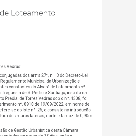
rá de Loteamento
es Vedras:
onjugadas dos artºs 27º, nº. 3 do Decreto-Lei
do Regulamento Municipal da Urbanização e
s lotes constantes do Alvará de Loteamento nº.
a freguesia de S. Pedro e Santiago, inscrito na
to Predial de Torres Vedras sob o nº. 4308, foi
uerimento nº. 8918 de 19/09/2022, em nome de
fere-se ao lote nº. 26, e consiste na introdução
tura dos muros laterais, norte e tardoz de 0,90m
isão de Gestão Urbanística desta Câmara