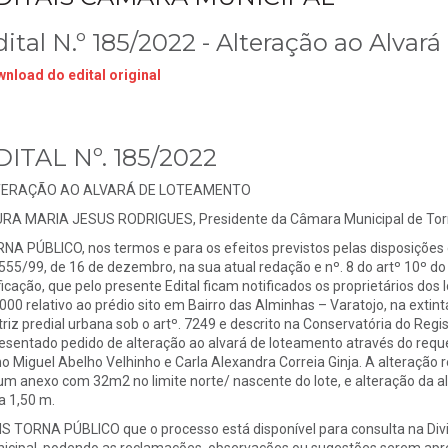
dital N.º 185/2022 - Alteração ao Alva
nload do edital original
DITAL Nº. 185/2022
TERAÇÃO AO ALVARÁ DE LOTEAMENTO
RA MARIA JESUS RODRIGUES, Presidente da Câmara Municipal de Torr
NA PÚBLICO, nos termos e para os efeitos previstos pelas disposições c
 555/99, de 16 de dezembro, na sua atual redação e nº. 8 do artº 10º 
ficação, que pelo presente Edital ficam notificados os proprietários do
000 relativo ao prédio sito em Bairro das Alminhas – Varatojo, na extint
riz predial urbana sob o artº. 7249 e descrito na Conservatória do Regis
esentado pedido de alteração ao alvará de loteamento através do req
o Miguel Abelho Velhinho e Carla Alexandra Correia Ginja. A alteração re
um anexo com 32m2 no limite norte/ nascente do lote, e alteração da al
a 1,50 m.
S TORNA PÚBLICO que o processo está disponível para consulta na Div