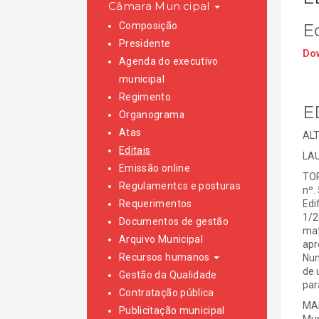
Câmara Municipal
Composição
E
Presidente
Dow
Agenda do executivo
municipal
Regimento
E
Organograma
Atas
AL
Editais
LAU
Emissão online
TOR
Regulamentos e posturas
nº.
Requerimentos
Edi
1/2
Documentos de gestão
mat
Arquivo Municipal
apr
Recursos humanos
Nun
de 
Gestão da Qualidade
par
Contratação pública
MAI
Publicitação municipal