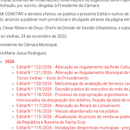
icipal, podendo as reclamações, observações ou sugestões serem apre
licitação, por escrito, dirigidas à Presidente da Câmara.
A CONSTAR e devidos efeitos, se publica o presente Edital e outros de i
ilo, anúncio a publicar num jornal local e divulgado através da página ele
u, César Ribeiro de Deus, Chefe da Divisão de Gestão Urbanística, o 
res Vedras, 24 de novembro de 2022.
residente da Câmara Municipal,
ra Maria Jesus Rodrigues
2026
Edital N.º 122/2026 - Alteração ao regulamento da Rede Cultu
Edital N.º 121/2026 - Alteração ao Regulamento Municipal da 
Torres Vedras – Inicio do Procedimento
Edital N.º 120/2026 - Metodologia de avaliação de terrenos ce
Edital N.º 119/2026 - Reunião pública do executivo do mês de 
Edital N.º 118/2026 - Processo de expropriação urgentíssima -
interessados da designação dos árbitros, fixação da data de v
Edital N.º 117/2026 - Alteração ao Alvará de Loteamento
Edital N.º 116/2026 - Veículo abandonado na via pública
Edital N.º 115/2026 - Atualização de preços de venda ao públ
da República e Azenha de Santa Cruz
Edital N.º 114/2026 - Instalações desportivas municipais - preç