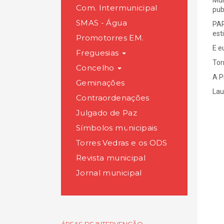
Mun
Com. Intermunicipal
pub
SMAS - Água
PAR
est
Promotorres EM.
E e
Freguesias
Tor
Concelho
A P
Geminações
Lau
Contraordenações
Julgado de Paz
Símbolos municipais
Torres Vedras e os ODS
Revista municipal
Jornal municipal