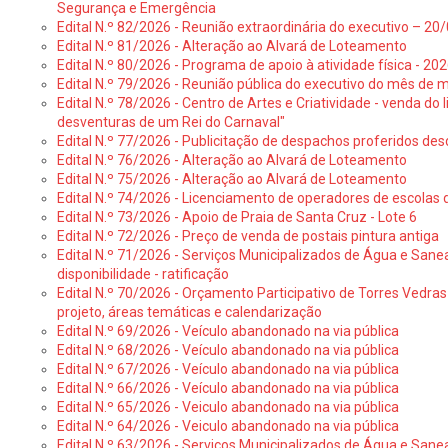
Segurança e Emergência
Edital N.º 82/2026 - Reunião extraordinária do executivo – 2
Edital N.º 81/2026 - Alteração ao Alvará de Loteamento
Edital N.º 80/2026 - Programa de apoio à atividade física - 202
Edital N.º 79/2026 - Reunião pública do executivo do mês de 
Edital N.º 78/2026 - Centro de Artes e Criatividade - venda do
desventuras de um Rei do Carnaval"
Edital N.º 77/2026 - Publicitação de despachos proferidos des
Edital N.º 76/2026 - Alteração ao Alvará de Loteamento
Edital N.º 75/2026 - Alteração ao Alvará de Loteamento
Edital N.º 74/2026 - Licenciamento de operadores de escolas 
Edital N.º 73/2026 - Apoio de Praia de Santa Cruz - Lote 6
Edital N.º 72/2026 - Preço de venda de postais pintura antiga
Edital N.º 71/2026 - Serviços Municipalizados de Água e Sane
disponibilidade - ratificação
Edital N.º 70/2026 - Orçamento Participativo de Torres Vedras 
projeto, áreas temáticas e calendarização
Edital N.º 69/2026 - Veículo abandonado na via pública
Edital N.º 68/2026 - Veículo abandonado na via pública
Edital N.º 67/2026 - Veículo abandonado na via pública
Edital N.º 66/2026 - Veículo abandonado na via pública
Edital N.º 65/2026 - Veiculo abandonado na via pública
Edital N.º 64/2026 - Veiculo abandonado na via pública
Edital N.º 63/2026 - Serviços Municipalizados de Água e Sane