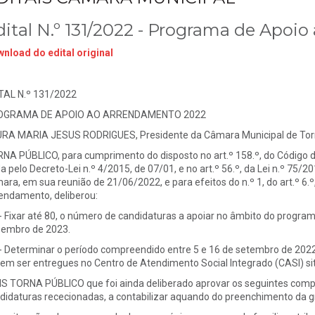
dital N.º 131/2022 - Programa de Apoi
nload do edital original
TAL N.º 131/2022
OGRAMA DE APOIO AO ARRENDAMENTO 2022
RA MARIA JESUS RODRIGUES, Presidente da Câmara Municipal de Torr
NA PÚBLICO, para cumprimento do disposto no art.º 158.º, do Código 
a pelo Decreto-Lei n.º 4/2015, de 07/01, e no art.º 56.º, da Lei n.º 75/2
ara, em sua reunião de 21/06/2022, e para efeitos do n.º 1, do art.º 
endamento, deliberou:
 - Fixar até 80, o número de candidaturas a apoiar no âmbito do programa
embro de 2023.
 - Determinar o período compreendido entre 5 e 16 de setembro de 2022
em ser entregues no Centro de Atendimento Social Integrado (CASI) sito
S TORNA PÚBLICO que foi ainda deliberado aprovar os seguintes comp
didaturas rececionadas, a contabilizar aquando do preenchimento da gr