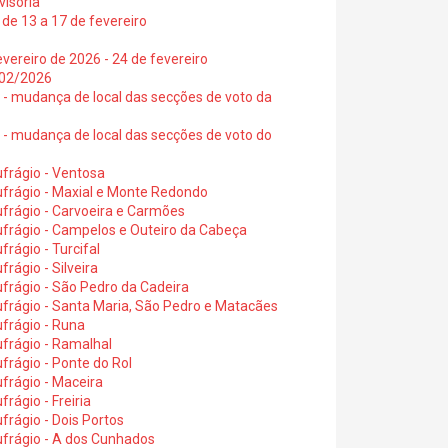
visória
de 13 a 17 de fevereiro
vereiro de 2026 - 24 de fevereiro
2/02/2026
6 - mudança de local das secções de voto da
6 - mudança de local das secções de voto do
frágio - Ventosa
ufrágio - Maxial e Monte Redondo
frágio - Carvoeira e Carmões
ufrágio - Campelos e Outeiro da Cabeça
rágio - Turcifal
rágio - Silveira
frágio - São Pedro da Cadeira
frágio - Santa Maria, São Pedro e Matacães
frágio - Runa
frágio - Ramalhal
frágio - Ponte do Rol
frágio - Maceira
rágio - Freiria
rágio - Dois Portos
ufrágio - A dos Cunhados