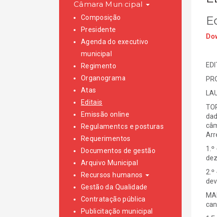
Câmara Municipal
Composição
E
Presidente
Dow
Agenda do executivo
municipal
EDI
Regimento
Organograma
PR
Atas
LAU
Editais
TOR
Emissão online
dad
câm
Regulamentos e posturas
Arr
Requerimentos
1.º
Documentos de gestão
dez
Arquivo Municipal
2.º
Recursos humanos
dev
Gestão da Qualidade
MAI
Contratação pública
can
Publicitação municipal