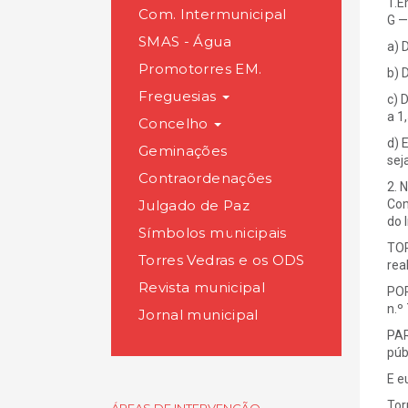
1.E
Com. Intermunicipal
G —
SMAS - Água
a) 
Promotorres EM.
b) 
Freguesias
c) 
a 1
Concelho
d) 
Geminações
sej
Contraordenações
2. 
Julgado de Paz
Com
do 
Símbolos municipais
TOR
Torres Vedras e os ODS
rea
Revista municipal
POR
n.º
Jornal municipal
PAR
púb
E e
Tor