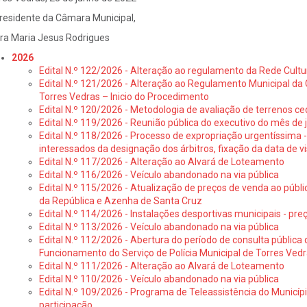
residente da Câmara Municipal,
ra Maria Jesus Rodrigues
2026
Edital N.º 122/2026 - Alteração ao regulamento da Rede Cultu
Edital N.º 121/2026 - Alteração ao Regulamento Municipal da 
Torres Vedras – Inicio do Procedimento
Edital N.º 120/2026 - Metodologia de avaliação de terrenos ce
Edital N.º 119/2026 - Reunião pública do executivo do mês de 
Edital N.º 118/2026 - Processo de expropriação urgentíssima -
interessados da designação dos árbitros, fixação da data de v
Edital N.º 117/2026 - Alteração ao Alvará de Loteamento
Edital N.º 116/2026 - Veículo abandonado na via pública
Edital N.º 115/2026 - Atualização de preços de venda ao públ
da República e Azenha de Santa Cruz
Edital N.º 114/2026 - Instalações desportivas municipais - preç
Edital N.º 113/2026 - Veículo abandonado na via pública
Edital N.º 112/2026 - Abertura do período de consulta públic
Funcionamento do Serviço de Polícia Municipal de Torres Ved
Edital N.º 111/2026 - Alteração ao Alvará de Loteamento
Edital N.º 110/2026 - Veículo abandonado na via pública
Edital N.º 109/2026 - Programa de Teleassistência do Municíp
participação