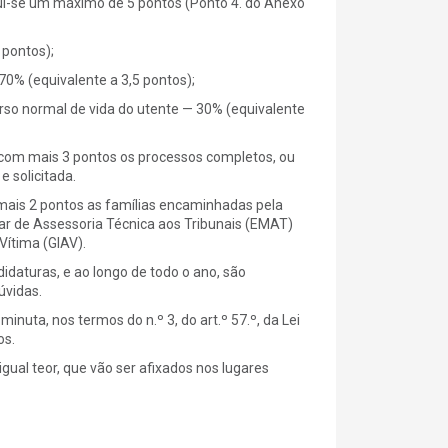
ui-se um máximo de 5 pontos (Ponto 4. do Anexo
 pontos);
0% (equivalente a 3,5 pontos);
so normal de vida do utente — 30% (equivalente
r com mais 3 pontos os processos completos, ou
e solicitada.
m mais 2 pontos as famílias encaminhadas pela
ar de Assessoria Técnica aos Tribunais (EMAT)
Vítima (GIAV).
aturas, e ao longo de todo o ano, são
úvidas.
uta, nos termos do n.º 3, do art.º 57.º, da Lei
os.
gual teor, que vão ser afixados nos lugares