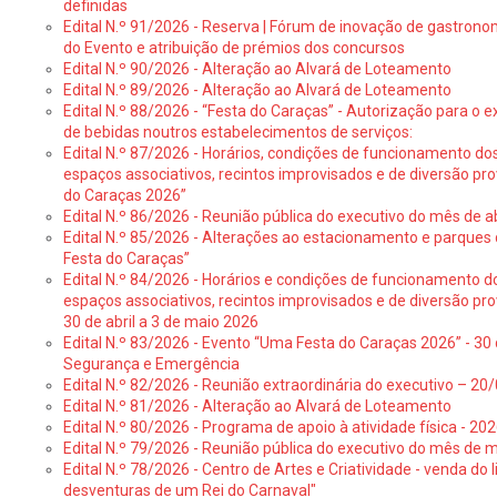
definidas
Edital N.º 91/2026 - Reserva | Fórum de inovação de gastronom
do Evento e atribuição de prémios dos concursos
Edital N.º 90/2026 - Alteração ao Alvará de Loteamento
Edital N.º 89/2026 - Alteração ao Alvará de Loteamento
Edital N.º 88/2026 - “Festa do Caraças” - Autorização para o 
de bebidas noutros estabelecimentos de serviços:
Edital N.º 87/2026 - Horários, condições de funcionamento do
espaços associativos, recintos improvisados e de diversão pr
do Caraças 2026”
Edital N.º 86/2026 - Reunião pública do executivo do mês de ab
Edital N.º 85/2026 - Alterações ao estacionamento e parque
Festa do Caraças”
Edital N.º 84/2026 - Horários e condições de funcionamento d
espaços associativos, recintos improvisados e de diversão pro
30 de abril a 3 de maio 2026
Edital N.º 83/2026 - Evento “Uma Festa do Caraças 2026” - 30 
Segurança e Emergência
Edital N.º 82/2026 - Reunião extraordinária do executivo – 2
Edital N.º 81/2026 - Alteração ao Alvará de Loteamento
Edital N.º 80/2026 - Programa de apoio à atividade física - 202
Edital N.º 79/2026 - Reunião pública do executivo do mês de 
Edital N.º 78/2026 - Centro de Artes e Criatividade - venda do
desventuras de um Rei do Carnaval"