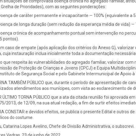
m situações de comprovada doença crónica no agregado familiar, atrib
 Grelha de Prioridades), com as seguintes ponderações:
Doença de caráter permanente e incapacitante — 100% (equivalente a 5
Doença de longa duração (sem redução da esperança média de vida) — 7
Doença crónica de acompanhamento pontual sem intervenção no percur
,5 pontos).
Em caso de empate (após aplicação dos critérios do Anexo G), valoriza
a, cuja instauração inclua inicialmente toda a documentação necessária 
No que respeita às vulnerabilidades do agregado familiar, valorizar co
issão de Proteção de Crianças e Jovens (CPCJ) e Equipa Multidisciplin
Instituto de Segurança Social e pelo Gabinete Intermunicipal de Apoio à 
NA TAMBÉM PÚBLICO que, durante o período de apresentação de candid
lizados atendimentos aos munícipes, com vista ao esclarecimento de d
 ÚLTIMO TORNA PÚBLICO que a ata da citada reunião foi aprovada em min
 75/2013, de 12/09, na sua atual redação, a fim de surtir efeitos imediat
A CONSTAR e devidos efeitos, se publica o presente Edital e outros de i
licos do costume.
u, Catarina Lopes Avelino, Chefe de Divisão Administrativa, o subscrevi.
res Vedras, 23 de junho de 2022