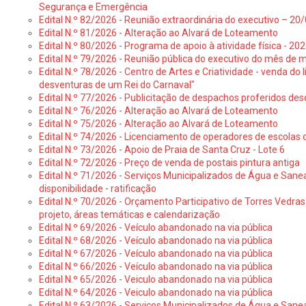
Segurança e Emergência
Edital N.º 82/2026 - Reunião extraordinária do executivo – 2
Edital N.º 81/2026 - Alteração ao Alvará de Loteamento
Edital N.º 80/2026 - Programa de apoio à atividade física - 202
Edital N.º 79/2026 - Reunião pública do executivo do mês de 
Edital N.º 78/2026 - Centro de Artes e Criatividade - venda do
desventuras de um Rei do Carnaval"
Edital N.º 77/2026 - Publicitação de despachos proferidos des
Edital N.º 76/2026 - Alteração ao Alvará de Loteamento
Edital N.º 75/2026 - Alteração ao Alvará de Loteamento
Edital N.º 74/2026 - Licenciamento de operadores de escolas 
Edital N.º 73/2026 - Apoio de Praia de Santa Cruz - Lote 6
Edital N.º 72/2026 - Preço de venda de postais pintura antiga
Edital N.º 71/2026 - Serviços Municipalizados de Água e Sane
disponibilidade - ratificação
Edital N.º 70/2026 - Orçamento Participativo de Torres Vedras 
projeto, áreas temáticas e calendarização
Edital N.º 69/2026 - Veículo abandonado na via pública
Edital N.º 68/2026 - Veículo abandonado na via pública
Edital N.º 67/2026 - Veículo abandonado na via pública
Edital N.º 66/2026 - Veículo abandonado na via pública
Edital N.º 65/2026 - Veiculo abandonado na via pública
Edital N.º 64/2026 - Veiculo abandonado na via pública
Edital N.º 63/2026 - Serviços Municipalizados de Água e Sane