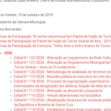
u, Catarina Lopes Avelino, Chefe de Divisão Administrativa, o subscrevi.
res Vedras, 15 de outubro de 2019
sidente da Câmara Municipal,
los Bernardes
mas de Participação "A minha sobremesa tem Pastel de Feijão de Torr
mas de Participação do Pastel de Feijão de Torres Vedras do Ano - 201
mas de Participação do Concurso "Vinho tinto e Vinho branco de Torres
2026
Edital N.º 122/2026 - Alteração ao regulamento da Rede Cultu
Edital N.º 121/2026 - Alteração ao Regulamento Municipal da 
Torres Vedras – Inicio do Procedimento
Edital N.º 120/2026 - Metodologia de avaliação de terrenos ce
Edital N.º 119/2026 - Reunião pública do executivo do mês de 
Edital N.º 118/2026 - Processo de expropriação urgentíssima -
interessados da designação dos árbitros, fixação da data de v
Edital N.º 117/2026 - Alteração ao Alvará de Loteamento
Edital N.º 116/2026 - Veículo abandonado na via pública
Edital N.º 115/2026 - Atualização de preços de venda ao públ
da República e Azenha de Santa Cruz
Edital N.º 114/2026 - Instalações desportivas municipais - preç