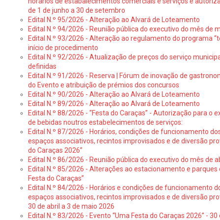
horários de estabalecimentos comerciais e serviços e autoriz
de 1 de junho a 30 de setembro
Edital N.º 95/2026 - Alteração ao Alvará de Loteamento
Edital N.º 94/2026 - Reunião pública do executivo do mês de 
Edital N.º 93/2026 - Alteração ao regulamento do programa “t
início de procedimento
Edital N.º 92/2026 - Atualização de preços do serviço municip
definidas
Edital N.º 91/2026 - Reserva | Fórum de inovação de gastronom
do Evento e atribuição de prémios dos concursos
Edital N.º 90/2026 - Alteração ao Alvará de Loteamento
Edital N.º 89/2026 - Alteração ao Alvará de Loteamento
Edital N.º 88/2026 - “Festa do Caraças” - Autorização para o 
de bebidas noutros estabelecimentos de serviços:
Edital N.º 87/2026 - Horários, condições de funcionamento do
espaços associativos, recintos improvisados e de diversão pr
do Caraças 2026”
Edital N.º 86/2026 - Reunião pública do executivo do mês de ab
Edital N.º 85/2026 - Alterações ao estacionamento e parque
Festa do Caraças”
Edital N.º 84/2026 - Horários e condições de funcionamento d
espaços associativos, recintos improvisados e de diversão pro
30 de abril a 3 de maio 2026
Edital N.º 83/2026 - Evento “Uma Festa do Caraças 2026” - 30 