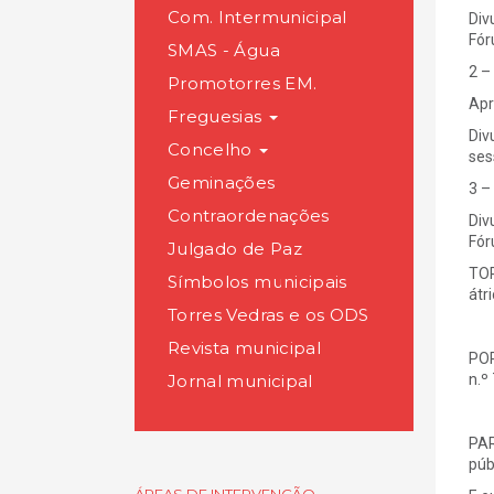
Com. Intermunicipal
Div
Fór
SMAS - Água
2 –
Promotorres EM.
Apr
Freguesias
Div
Concelho
ses
Geminações
3 –
Contraordenações
Div
Fór
Julgado de Paz
TOR
Símbolos municipais
átr
Torres Vedras e os ODS
Revista municipal
POR
Jornal municipal
n.º
PAR
púb