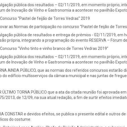
ulgação pública dos resultados – 02/11/2019, em momento próprio, i
um de Inovação de Vinho e Gastronomia a acontecer no pavilhão Expot
 Concurso “Pastel de feijão de Torres Vedras” 2019
ovar as Normas de participação no concurso “Pastel de feijão de Torre
ulgação pública de resultados e entrega de prémios - 02/11/2019, em h
são própria, integrando a programação do evento RESERVA – Fórum de
 Concurso “Vinho tinto e vinho branco de Torres Vedras 2019”
ulgação pública dos resultados – 02/11/2019, em momento próprio, i
um de Inovação de Vinho e Gastronomia a acontecer no pavilhão Expot
NA AINDA PÚBLICO, que as normas dos referidos concursos estarão dispo
io do edifício multisserviços da câmara municipal e nas juntas de fregue
 ÚLTIMO TORNA PÚBLICO que a ata da citada reunião foi aprovada em min
 75/2013, de 12/09, na sua atual redação, a fim de surtir efeitos imediat
A CONSTAR e devidos efeitos, se publica o presente edital e outros de i
licos do costume.