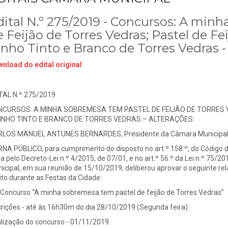
dital N.º 275/2019 - Concursos: A min
 Feijão de Torres Vedras; Pastel de Fe
inho Tinto e Branco de Torres Vedras -
nload do edital original
TAL N.º 275/2019
CURSOS: A MINHA SOBREMESA TEM PASTEL DE FEIJÃO DE TORRES V
INHO TINTO E BRANCO DE TORRES VEDRAS – ALTERAÇÕES:
LOS MANUEL ANTUNES BERNARDES, Presidente da Câmara Municipal d
NA PÚBLICO, para cumprimento do disposto no art.º 158.º, do Código 
a pelo Decreto-Lei n.º 4/2015, de 07/01, e no art.º 56.º da Lei n.º 75/2
icipal, em sua reunião de 15/10/2019, deliberou aprovar o seguinte re
ito durante as Festas da Cidade:
 Concurso “A minha sobremesa tem pastel de feijão de Torres Vedras”
crições - até às 16h30m do dia 28/10/2019 (Segunda feira)
lização do concurso - 01/11/2019