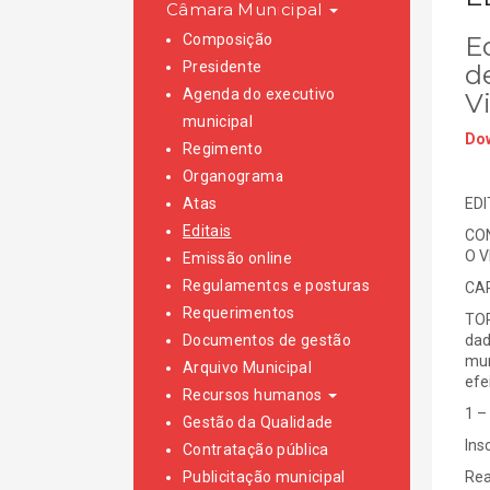
Câmara Municipal
Composição
E
Presidente
de
Agenda do executivo
V
municipal
Dow
Regimento
Organograma
Atas
EDI
Editais
CON
O V
Emissão online
Regulamentos e posturas
CAR
Requerimentos
TOR
Documentos de gestão
dad
mun
Arquivo Municipal
efe
Recursos humanos
1 –
Gestão da Qualidade
Ins
Contratação pública
Publicitação municipal
Rea