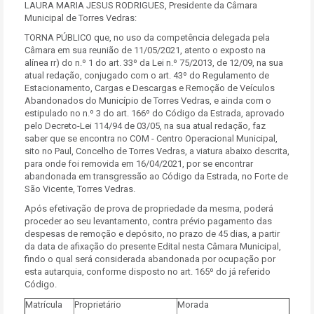
LAURA MARIA JESUS RODRIGUES, Presidente da Câmara
Municipal de Torres Vedras:
TORNA PÚBLICO que, no uso da competência delegada pela
Câmara em sua reunião de 11/05/2021, atento o exposto na
alínea rr) do n.º 1 do art. 33º da Lei n.º 75/2013, de 12/09, na sua
atual redação, conjugado com o art. 43º do Regulamento de
Estacionamento, Cargas e Descargas e Remoção de Veículos
Abandonados do Município de Torres Vedras, e ainda com o
estipulado no n.º 3 do art. 166º do Código da Estrada, aprovado
pelo Decreto-Lei 114/94 de 03/05, na sua atual redação, faz
saber que se encontra no COM - Centro Operacional Municipal,
sito no Paul, Concelho de Torres Vedras, a viatura abaixo descrita,
para onde foi removida em 16/04/2021, por se encontrar
abandonada em transgressão ao Código da Estrada, no Forte de
São Vicente, Torres Vedras.
Após efetivação de prova de propriedade da mesma, poderá
proceder ao seu levantamento, contra prévio pagamento das
despesas de remoção e depósito, no prazo de 45 dias, a partir
da data de afixação do presente Edital nesta Câmara Municipal,
findo o qual será considerada abandonada por ocupação por
esta autarquia, conforme disposto no art. 165º do já referido
Código.
Matrícula
Proprietário
Morada