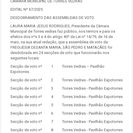
CÂMARA MUNICIPAL DE TORRES VEDRAS
EDITAL Nº 67/2025
DESDOBRAMENTO DAS ASSEMBLEIAS DE VOTO
LAURA MARIA JESUS RODRIGUES, Presidente da Câmara
Municipal de Torres vedras faz público, nos termos e para os
efeitos dos nºs 3 e 4 do artigo 40º da Lei nº 14/79, de 16 de
maio, na sua atual redação, que a assembleia de voto da
FREGUESIA DESANTA MARIA, SÃO PEDRO E MATACÃES foi
desdobrada em 24 secções de voto que funcionarão nos
seguintes locais:
Secção de voto nº 1 Torres Vedras – Pavilhão
Expotorres
Secção de voto nº 2 Torres Vedras - Pavilhão Expotorres
Secção de voto nº 3 Torres Vedras - Pavilhão Expotorres
Secção de voto nº 4 Torres Vedras - Pavilhão Expotorres
Secção de voto nº 5 Torres Vedras - Pavilhão Expotorres
Secção de voto nº 6 Torres Vedras - Pavilhão Expotorres
Secção de voto nº 7 Torres Vedras - Pavilhão Expotorres
Secção de voto nº 8 Torres Vedras - Pavilhão Expotorres