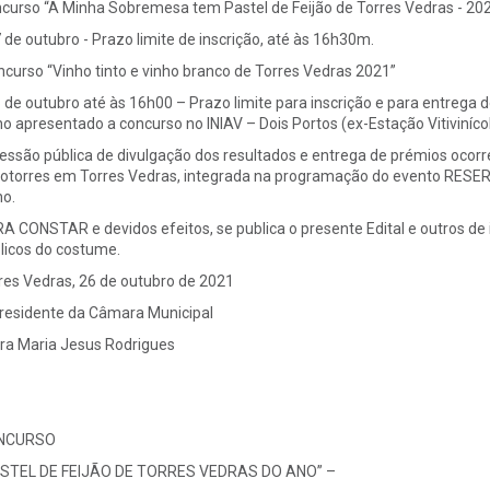
curso “A Minha Sobremesa tem Pastel de Feijão de Torres Vedras - 20
7 de outubro - Prazo limite de inscrição, até às 16h30m.
curso “Vinho tinto e vinho branco de Torres Vedras 2021”
6 de outubro até às 16h00 – Prazo limite para inscrição e para entrega 
ho apresentado a concurso no INIAV – Dois Portos (ex-Estação Vitivinícol
essão pública de divulgação dos resultados e entrega de prémios ocorr
otorres em Torres Vedras, integrada na programação do evento RESE
ho.
A CONSTAR e devidos efeitos, se publica o presente Edital e outros de i
licos do costume.
res Vedras, 26 de outubro de 2021
residente da Câmara Municipal
ra Maria Jesus Rodrigues
NCURSO
STEL DE FEIJÃO DE TORRES VEDRAS DO ANO” –