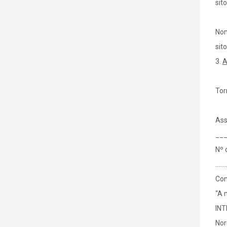
sit
Nom
sit
3.
A
Tor
Ass
__
Nº 
……
Con
“A 
INT
Nor