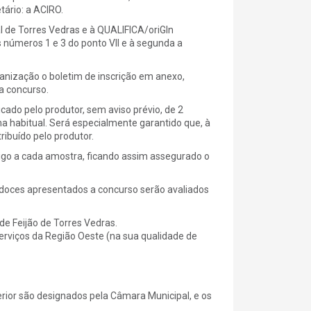
tário: a ACIRO.
 de Torres Vedras e à QUALIFICA/oriGIn
s números 1 e 3 do ponto VII e à segunda a
ganização o boletim de inscrição em anexo,
a concurso.
cado pelo produtor, sem aviso prévio, de 2
ma habitual. Será especialmente garantido que, à
ribuído pelo produtor.
igo a cada amostra, ficando assim assegurado o
s doces apresentados a concurso serão avaliados
e Feijão de Torres Vedras.
Serviços da Região Oeste (na sua qualidade de
erior são designados pela Câmara Municipal, e os