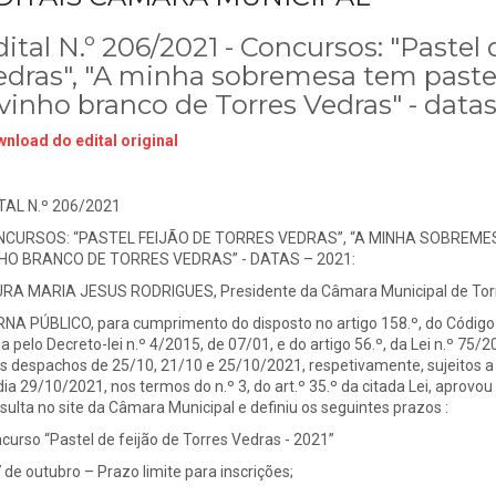
ital N.º 206/2021 - Concursos: "Pastel 
edras", "A minha sobremesa tem pastel 
vinho branco de Torres Vedras" - datas
nload do edital original
TAL N.º 206/2021
CURSOS: “PASTEL FEIJÃO DE TORRES VEDRAS”, “A MINHA SOBREMESA
HO BRANCO DE TORRES VEDRAS” - DATAS – 2021:
RA MARIA JESUS RODRIGUES, Presidente da Câmara Municipal de Torr
NA PÚBLICO, para cumprimento do disposto no artigo 158.º, do Código
a pelo Decreto-lei n.º 4/2015, de 07/01, e do artigo 56.º, da Lei n.º 75/
s despachos de 25/10, 21/10 e 25/10/2021, respetivamente, sujeitos a ra
dia 29/10/2021, nos termos do n.º 3, do art.º 35.º da citada Lei, aprovo
sulta no site da Câmara Municipal e definiu os seguintes prazos :
curso “Pastel de feijão de Torres Vedras - 2021”
7 de outubro – Prazo limite para inscrições;