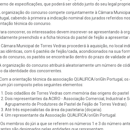
erno de especificações, que poderá ser obtido junto do seu legal proprie
. A organização do concurso compete conjuntamente à Câmara Municipal
tugal, cabendo à primeira a indicação nominal dos jurados referidos no
entação técnica do concurso.
 Para concorrer, os interessados devem inscrever-se apresentando à or
idamente preenchido e a ficha técnica do pastel de feijão a apresentar 
A Câmara Municipal de Torres Vedras procederá à aquisição, no local indi
xas idênticas, com 6 pastéis de feijão/cada, acondicionados na sua for
a do concurso, os pastéis se encontrarão dentro do prazo de validade at
 A organização do concurso atribuirá aleatoriamente um número de cód
ilo da identidade dos concorrentes.
. Com a orientação técnica da associação QUALIFICA/oriGIn Portugal, o
 um júri composto pelos seguintes elementos:
Dois cidadãos de Torres Vedras com memória das origens do pastel d
Dois representantes da ACIRO - Associação Comercial, Industrial e 
Agrupamento de Produtores de Pastel de Feijão de Torres Vedras).
Até três especialistas da área da pastelaria (doçaria).
Um representante da Associação QUALIFICA/oriGIn Portugal.
I. Os membros do júri a que se referem os números 1 e 3 do número ant
tantes são designados pelas entidades que representam.