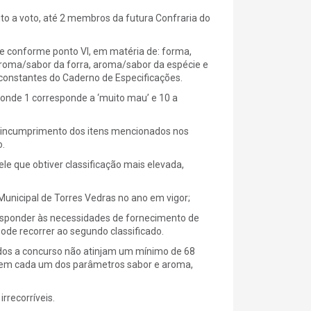
ito a voto, até 2 membros da futura Confraria do
te conforme ponto VI, em matéria de: forma,
e, aroma/sabor da forra, aroma/sabor da espécie e
 constantes do Caderno de Especificações.
, onde 1 corresponde a ‘muito mau’ e 10 a
or incumprimento dos itens mencionados nos
o.
ele que obtiver classificação mais elevada,
 Municipal de Torres Vedras no ano em vigor;
responder às necessidades de fornecimento de
ode recorrer ao segundo classificado.
tidos a concurso não atinjam um mínimo de 68
 em cada um dos parâmetros sabor e aroma,
rrecorríveis.