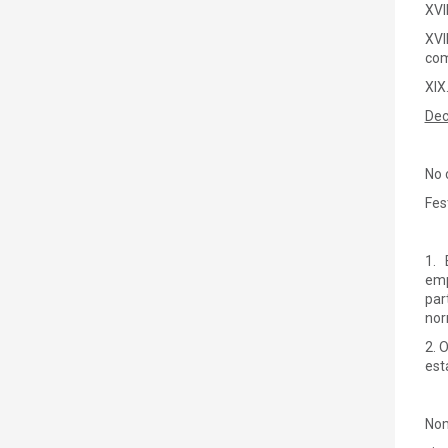
XVI
XVI
com
XIX
Dec
No 
Fes
1. 
emp
par
nor
2. 
est
Nom