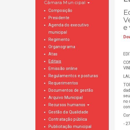
Câmara Municipal
Composição
Ed
Presidente
V
Agenda do executivo
e 
municipal
Dow
Regimento
Organograma
Atas
EDI
Editais
CON
VIN
Emissão online
Regulamentos e posturas
LAU
Requerimentos
TOR
Documentos de gestão
dad
seu
Arquivo Municipal
no 
Recursos humanos
con
Gestão da Qualidade
Con
Contratação pública
- 2
Publicitação municipal