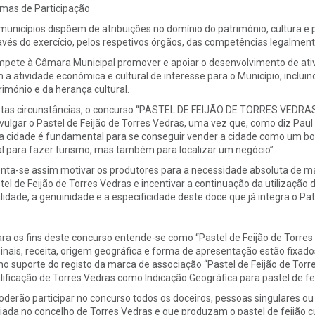
mas de Participação
municípios dispõem de atribuições no domínio do património, cultura
avés do exercício, pelos respetivos órgãos, das competências legalment
pete à Câmara Municipal promover e apoiar o desenvolvimento de ativ
 a atividade económica e cultural de interesse para o Município, inclui
rimónio e da herança cultural.
tas circunstâncias, o concurso “PASTEL DE FEIJÃO DE TORRES VEDRAS
ivulgar o Pastel de Feijão de Torres Vedras, uma vez que, como diz Pau
 cidade é fundamental para se conseguir vender a cidade como um bom 
al para fazer turismo, mas também para localizar um negócio”.
enta-se assim motivar os produtores para a necessidade absoluta de ma
tel de Feijão de Torres Vedras e incentivar a continuação da utilizaçã
lidade, a genuinidade e a especificidade deste doce que já integra o Pat
Para os fins deste concurso entende-se como “Pastel de Feijão de Torres 
ginais, receita, origem geográfica e forma de apresentação estão fixad
o suporte do registo da marca de associação “Pastel de Feijão de Torr
lificação de Torres Vedras como Indicação Geográfica para pastel de fei
 Poderão participar no concurso todos os doceiros, pessoas singulares ou
iada no concelho de Torres Vedras e que produzam o pastel de feijão cu