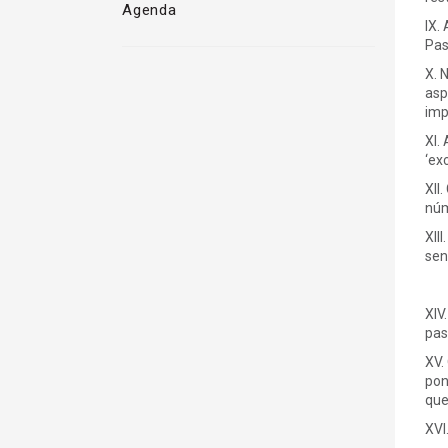
Agenda
IX.
Pas
X. 
asp
imp
XI.
‘exc
XII
núm
XII
sen
XIV
pas
XV.
pon
que
XVI