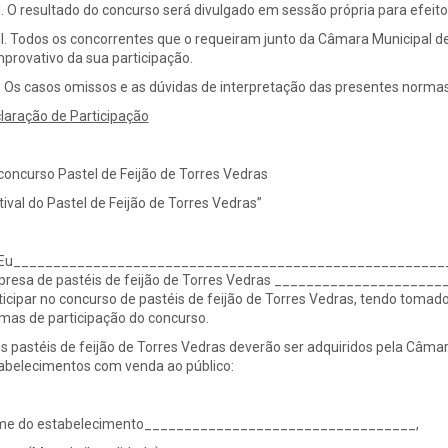
I. O resultado do concurso será divulgado em sessão própria para efei
II. Todos os concorrentes que o requeiram junto da Câmara Municipal
provativo da sua participação.
. Os casos omissos e as dúvidas de interpretação das presentes normas
laração de Participação
concurso Pastel de Feijão de Torres Vedras
tival do Pastel de Feijão de Torres Vedras”
Eu________________________________________________________
resa de pastéis de feijão de Torres Vedras _____________________
ticipar no concurso de pastéis de feijão de Torres Vedras, tendo toma
mas de participação do concurso.
Os pastéis de feijão de Torres Vedras deverão ser adquiridos pela Câm
abelecimentos com venda ao público:
e do estabelecimento__________________________________,