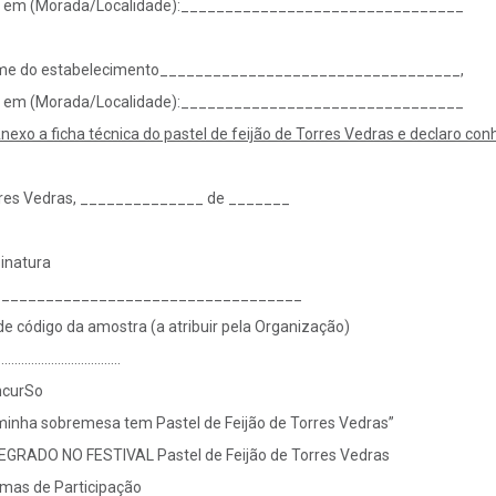
o em (Morada/Localidade):________________________________
e do estabelecimento__________________________________,
o em (Morada/Localidade):________________________________
nexo a ficha técnica do pastel de feijão de Torres Vedras e declaro co
res Vedras, ______________ de _______
inatura
___________________________________
de código da amostra (a atribuir pela Organização)
………………………………..
curSo
minha sobremesa tem Pastel de Feijão de Torres Vedras”
EGRADO NO FESTIVAL Pastel de Feijão de Torres Vedras
mas de Participação