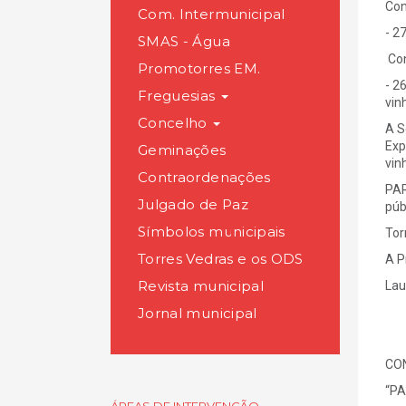
Con
Com. Intermunicipal
- 2
SMAS - Água
Con
Promotorres EM.
- 2
Freguesias
vin
Concelho
A S
Exp
Geminações
vin
Contraordenações
PAR
Julgado de Paz
púb
Símbolos municipais
Tor
Torres Vedras e os ODS
A P
Revista municipal
Lau
Jornal municipal
CO
“PA