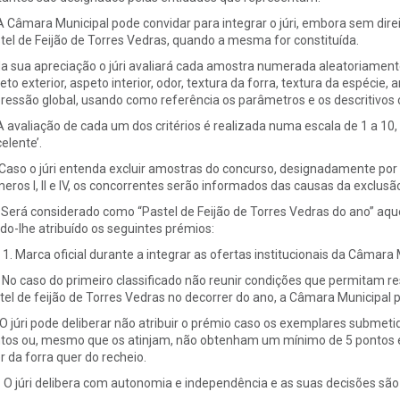
 A Câmara Municipal pode convidar para integrar o júri, embora sem dire
tel de Feijão de Torres Vedras, quando a mesma for constituída.
Na sua apreciação o júri avaliará cada amostra numerada aleatoriamen
eto exterior, aspeto interior, odor, textura da forra, textura da espéci
ressão global, usando como referência os parâmetros e os descritivos
 A avaliação de cada um dos critérios é realizada numa escala de 1 a 10
elente’.
. Caso o júri entenda excluir amostras do concurso, designadamente p
eros I, II e IV, os concorrentes serão informados das causas da exclusã
I. Será considerado como “Pastel de Feijão de Torres Vedras do ano” aqu
do-lhe atribuído os seguintes prémios:
Marca oficial durante a integrar as ofertas institucionais da Câmara
. No caso do primeiro classificado não reunir condições que permitam 
tel de feijão de Torres Vedras no decorrer do ano, a Câmara Municipal p
 O júri pode deliberar não atribuir o prémio caso os exemplares subme
tos ou, mesmo que os atinjam, não obtenham um mínimo de 5 pontos
r da forra quer do recheio.
. O júri delibera com autonomia e independência e as suas decisões são i