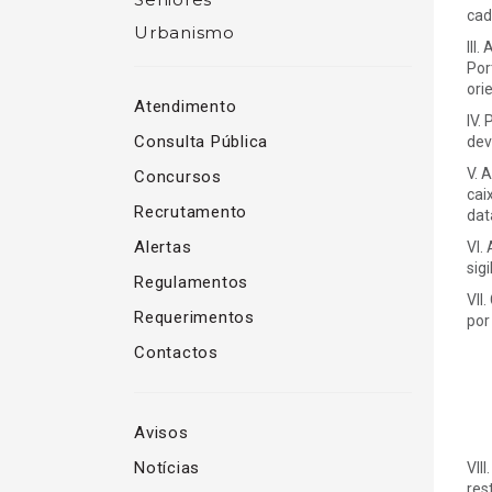
cad
Urbanismo
III
Por
ori
Atendimento
IV.
Consulta Pública
dev
V. 
Concursos
cai
Recrutamento
dat
Alertas
VI.
sig
Regulamentos
VII
Requerimentos
por
Contactos
Avisos
Notícias
VII
res