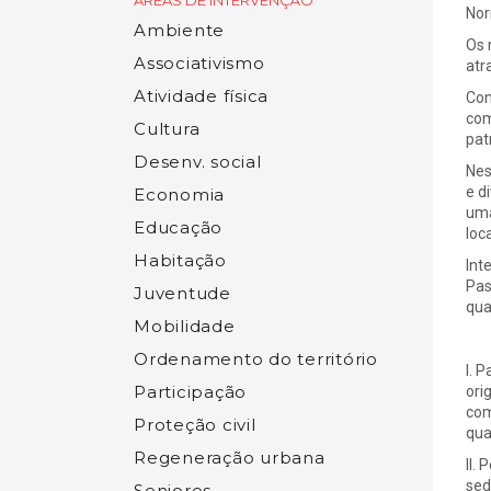
ÁREAS DE INTERVENÇÃO
Nor
Ambiente
Os 
Associativismo
atr
Atividade física
Com
com
Cultura
pat
Desenv. social
Nes
e d
Economia
uma
Educação
loc
Habitação
Int
Pas
Juventude
qua
Mobilidade
Ordenamento do território
I. 
Participação
ori
com
Proteção civil
qua
Regeneração urbana
II.
sed
Seniores