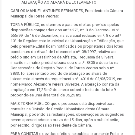
ALTERAÇÃO AO ALVARÁ DE LOTEAMENTO
CARLOS MANUEL ANTUNES BERNARDES, Presidente da Câmara
Municipal de Torres Vedras:
TORNA PÚBLICO, nos termos e para os efeitos previstos pelas
disposições conjugadas dos artºs 27º, nº. 3 do Decreto-Lei nº.
555/99, de 16 de dezembro, na sua atual redação e nº. 8 do artº
10º do Regulamento Municipal da Urbanização e Edificação, que
pelo presente Edital ficam notificados os proprietários dos lotes
constantes do Alvará de Loteamento nº. 08/1997, relativo ao
prédio sito em Casalinhos de Alfaiata, Freguesia de Silveira,
inscrito na matriz predial urbana sob o artº. 8305 e descrito na
Conservatória do Registo Predial de Torres Vedras sob o nº.
3833, foi apresentado pedido de alteração ao alvará de
loteamento através do requerimento nº. 4016 de 02/05/2019, em
nome Marco Alexandre Pereira Silvestre. A alteração consta da
ampliação em 17,25 m2 do anexo coberto fechado do lote 9,
propondo-se uma área total de 35,25 m2.
MAIS TORNA PÚBLICO que o processo está disponível para
consulta na Divisão de Gestão Urbanística desta Câmara
Municipal, podendo as reclamações, observações ou sugestões
serem apresentadas no prazo de 15 dias, após a publicitação,
por escrito, dirigidas ao Presidente da Câmara.
PARA CONSTAR e devidos efeitos, se publica o presente Edital e