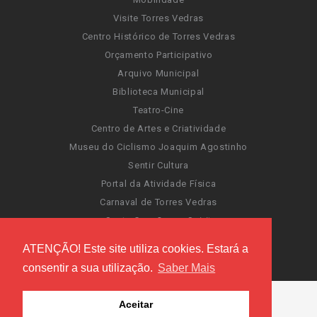
Visite Torres Vedras
Centro Histórico de Torres Vedras
Orçamento Participativo
Arquivo Municipal
Biblioteca Municipal
Teatro-Cine
Centro de Artes e Criatividade
Museu do Ciclismo Joaquim Agostinho
Sentir Cultura
Portal da Atividade Física
Carnaval de Torres Vedras
Santa Cruz Ocean Spirit
Novas Invasões
ATENÇÃO! Este site utiliza cookies. Estará a
Festas de Torres Vedras
consentir a sua utilização.
Saber Mais
Aceitar