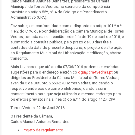
Carlos Manuel Antunes Bernardes, presidente da Câmara
Municipal de Torres Vedras, no exercício da competência
prevista no artigo 55º, nº 4 do Código de Procedimento
Administrativo (CPA),
Faz saber, em conformidade com o disposto no artigo 101.º n.º
1 e 2 do CPA, que por deliberação da Câmara Municipal de Torres
Vedras, tomada na sua reunião ordinária de 19 de abril de 2016, é
submetido a consulta pública, pelo prazo de 30 dias úteis
contados da data do presente despacho, o projeto de alteração
ao Regulamento Municipal da Urbanização e edificação, abaixo
transcrito.
Mais faz saber que até ao dia 07/06/2016 podem ser enviadas
sugestões para o endereço eletrónico
dgu@cm-tvedras.pt
ou
dirigidas ao Presidente da Câmara Municipal de Torres Vedras,
avenida 5 de Outubro, 2560-270 Torres Vedras, indicando o
respetivo endereço de correio eletrónico, dando assim
consentimento para que seja utilizado o mesmo endereço para
os efeitos previstos na alínea c) do n.º 1 do artigo 112.º CPA.
Torres Vedras, 22 de Abril 2016
O Presidente da Câmara,
Carlos Manuel Antunes Bernardes
Projeto de regulamento