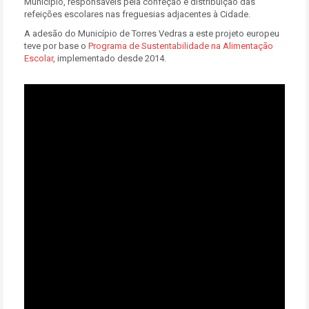
Município, responsáveis pela confeção e distribuição das
refeições escolares nas freguesias adjacentes à Cidade.
A adesão do Município de Torres Vedras a este projeto europeu
teve por base o
Programa de Sustentabilidade na Alimentação
Escolar
, implementado desde 2014.