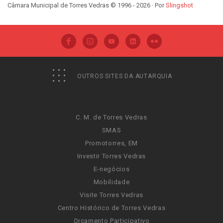
Câmara Municipal de Torres Vedras © 1996 - 2026 · Por
Slingshot
OUTROS SITES DA AUTARQUIA
C. M. de Torres Vedras
SMAS
Promotorres, EM
Investir Torres Vedras
E-negócios
Mobilidade
Visite Torres Vedras
Centro Histórico de Torres Vedras
Orçamento Participativo