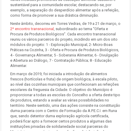
sustentável para a comunidade escolar, destacando-se, por
exemplo, a separação do desperdício alimentar após a refeição,
como forma de promover a sua drástica diminuição.
Neste âmbito, decorreu em Torres Vedras, de 19 a 21 de março, o
2º encontro transnacional
, subordinado ao tema “Oferta e
Procura de Produtos Biológicos”. Cada encontro transnacional
reuniu os vários parceiros do projeto, incidindo em um dos oito
módulos do projeto: 1 - Exploração Municipal; 2- Micro-Boas
Práticas na Cozinha, 3 - Oferta e Procura de Produtos Biológicos,
4 - Governança Alimentar, 5 - Soberania Alimentar, 6 - Divulgação
e Abertura ao Diálogo, 7 - Contratação Pública; 8 - Educação
Alimentar.
Em março de 2019, foi iniciada a introdução de alimentos
frescos (hortícolas e fruta) de origem biológica, à escala piloto,
ao nível das cozinhas municipais que confecionam as refeições
escolares da freguesia da Cidade. O objetivo do Município é
proporcionar a todas as escolas do Concelho a oferta deste tipo
de produtos, estando a avaliar as várias possibilidades no
território. Neste sentido, uma das ações consiste na constituição
duma parceria com o Centro de Formação da A.P.E.C.I. em Runa
que, sendo detentor duma exploração agrícola certificada,
poderá ficar apto a fornecer certos produtos a algumas das
instituições privadas de solidariedade social parceiras do