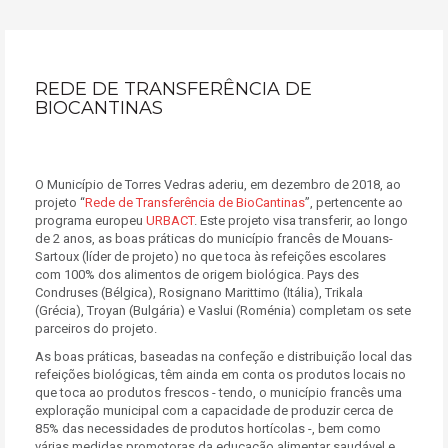
REDE DE TRANSFERÊNCIA DE
BIOCANTINAS
O Município de Torres Vedras aderiu, em dezembro de 2018, ao
projeto “
Rede de Transferência de BioCantinas
”, pertencente ao
programa europeu
URBACT
. Este projeto visa transferir, ao longo
de 2 anos, as boas práticas do município francês de Mouans-
Sartoux (líder de projeto) no que toca às refeições escolares
com 100% dos alimentos de origem biológica. Pays des
Condruses (Bélgica), Rosignano Marittimo (Itália), Trikala
(Grécia), Troyan (Bulgária) e Vaslui (Roménia) completam os sete
parceiros do projeto.
As boas práticas, baseadas na confeção e distribuição local das
refeições biológicas, têm ainda em conta os produtos locais no
que toca ao produtos frescos - tendo, o município francês uma
exploração municipal com a capacidade de produzir cerca de
85% das necessidades de produtos hortícolas -, bem como
várias medidas promotoras da educação alimentar saudável e