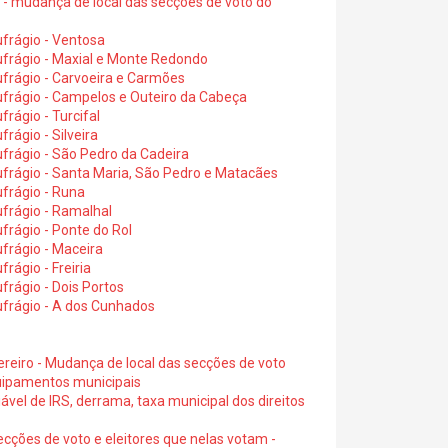
6 - mudança de local das secções de voto do
frágio - Ventosa
ufrágio - Maxial e Monte Redondo
frágio - Carvoeira e Carmões
ufrágio - Campelos e Outeiro da Cabeça
rágio - Turcifal
rágio - Silveira
frágio - São Pedro da Cadeira
frágio - Santa Maria, São Pedro e Matacães
frágio - Runa
frágio - Ramalhal
frágio - Ponte do Rol
frágio - Maceira
rágio - Freiria
rágio - Dois Portos
ufrágio - A dos Cunhados
ereiro - Mudança de local das secções de voto
quipamentos municipais
ável de IRS, derrama, taxa municipal dos direitos
ecções de voto e eleitores que nelas votam -