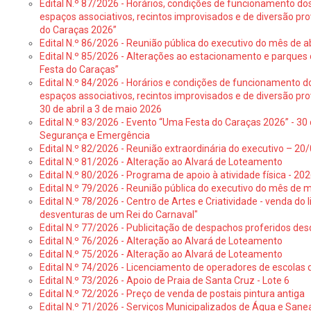
Edital N.º 87/2026 - Horários, condições de funcionamento do
espaços associativos, recintos improvisados e de diversão pr
do Caraças 2026”
Edital N.º 86/2026 - Reunião pública do executivo do mês de ab
Edital N.º 85/2026 - Alterações ao estacionamento e parque
Festa do Caraças”
Edital N.º 84/2026 - Horários e condições de funcionamento d
espaços associativos, recintos improvisados e de diversão pro
30 de abril a 3 de maio 2026
Edital N.º 83/2026 - Evento “Uma Festa do Caraças 2026” - 30 
Segurança e Emergência
Edital N.º 82/2026 - Reunião extraordinária do executivo – 2
Edital N.º 81/2026 - Alteração ao Alvará de Loteamento
Edital N.º 80/2026 - Programa de apoio à atividade física - 202
Edital N.º 79/2026 - Reunião pública do executivo do mês de 
Edital N.º 78/2026 - Centro de Artes e Criatividade - venda do
desventuras de um Rei do Carnaval"
Edital N.º 77/2026 - Publicitação de despachos proferidos des
Edital N.º 76/2026 - Alteração ao Alvará de Loteamento
Edital N.º 75/2026 - Alteração ao Alvará de Loteamento
Edital N.º 74/2026 - Licenciamento de operadores de escolas 
Edital N.º 73/2026 - Apoio de Praia de Santa Cruz - Lote 6
Edital N.º 72/2026 - Preço de venda de postais pintura antiga
Edital N.º 71/2026 - Serviços Municipalizados de Água e Sane