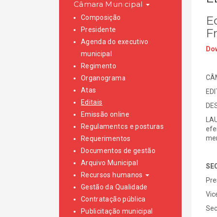
Câmara Municipal
Composição
E
Presidente
F
Agenda do executivo
Dow
municipal
Regimento
CÂ
Organograma
Atas
EDI
Editais
DE
Emissão online
LAU
Regulamentos e posturas
efe
mem
Requerimentos
Documentos de gestão
Arquivo Municipal
SE
Recursos humanos
Pre
Gestão da Qualidade
Vic
Contratação pública
Sec
Publicitação municipal