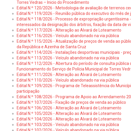
Torres Vedras – Inicio do Procedimento
Edital N.º 120/2026 - Metodologia de avaliação de terrenos ce
Edital N.º 119/2026 - Reunião pública do executivo do mês de 
Edital N.º 118/2026 - Processo de expropriação urgentíssima -
interessados da designação dos árbitros, fixação da data de v
Edital N.º 117/2026 - Alteração ao Alvará de Loteamento
Edital N.º 116/2026 - Veículo abandonado na via pública
Edital N.º 115/2026 - Atualização de preços de venda ao públ
da República e Azenha de Santa Cruz
Edital N.º 114/2026 - Instalações desportivas municipais - preç
Edital N.º 113/2026 - Veículo abandonado na via pública
Edital N.º 112/2026 - Abertura do período de consulta públic
Funcionamento do Serviço de Polícia Municipal de Torres Ved
Edital N.º 111/2026 - Alteração ao Alvará de Loteamento
Edital N.º 110/2026 - Veículo abandonado na via pública
Edital N.º 109/2026 - Programa de Teleassistência do Municíp
participação
Edital N.º 108/2026 - Programa de Apoio ao Arrendamento 2
Edital N.º 107/2026 - Fixação de preços de venda ao público
Edital N.º 106/2026 - Alteração ao Alvará de Loteamento
Edital N.º 105/2026 - Alteração ao Alvará de Loteamento
Edital N.º 104/2026 - Alteração ao Alvará de Loteamento
Edital N.º 103/2026 - Veículo abandonado na via pública
Edital N.º 102/2026 - Veículo abandonado na via pública