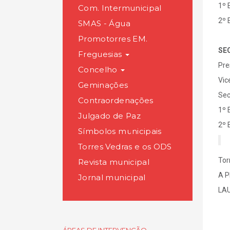
1º 
Com. Intermunicipal
2º 
SMAS - Água
Promotorres EM.
SE
Freguesias
Pre
Concelho
Vic
Geminações
Sec
Contraordenações
1º 
Julgado de Paz
2º 
Símbolos municipais
Torres Vedras e os ODS
Tor
Revista municipal
A 
Jornal municipal
LA