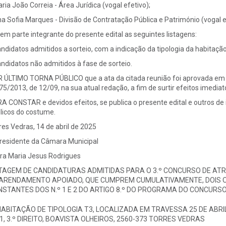
aria João Correia - Área Jurídica (vogal efetivo);
na Sofia Marques - Divisão de Contratação Pública e Património (vogal e
em parte integrante do presente edital as seguintes listagens:
andidatos admitidos a sorteio, com a indicação da tipologia da habitação
andidatos não admitidos à fase de sorteio.
 ÚLTIMO TORNA PÚBLICO que a ata da citada reunião foi aprovada em min
 75/2013, de 12/09, na sua atual redação, a fim de surtir efeitos imediat
A CONSTAR e devidos efeitos, se publica o presente edital e outros de i
licos do costume.
res Vedras, 14 de abril de 2025
residente da Câmara Municipal
ra Maria Jesus Rodrigues
TAGEM DE CANDIDATURAS ADMITIDAS PARA O 3.º CONCURSO DE ATR
ARENDAMENTO APOIADO, QUE CUMPREM CUMULATIVAMENTE, DOIS OU
STANTES DOS N.º 1 E 2 DO ARTIGO 8.º DO PROGRAMA DO CONCURSO
HABITAÇÃO DE TIPOLOGIA T3, LOCALIZADA EM TRAVESSA 25 DE ABRIL,
 1, 3.º DIREITO, BOAVISTA OLHEIROS, 2560-373 TORRES VEDRAS