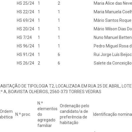
HS 25/24
1
2
Maria Alice das Nev
HS 22/24
1
1
Maria Manuela Coel
HS 69/24
1
1
Mário Santos Roque
HS 20/24
1
1
Mário Wilson Dias D
HS 7/24
1
1
Nuno Manuel Betten
HS 96/24
1
1
Pedro Miguel Rosa d
HS 91/24
1
6
Rui Jorge Luís Beijo
HS 26/24
2
6
Salete da Conceição 
HABITAÇÃO DE TIPOLOGIA T2, LOCALIZADA EM RUA 25 DE ABRIL, LOTE 2
2.º A, BOAVISTA OLHEIROS, 2560-373 TORRES VEDRAS
N.º
Ordenação pelo
elementos
 Ordem
candidato/a de
N.º proc.
do
Identificação nominal
abética
preferência de
agregado
habitação
familiar