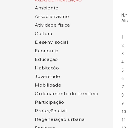
ÁREAS DE INTERVENÇÃO
Ambiente
N.º
Associativismo
Alf
Atividade física
Cultura
1
Desenv. social
2
Economia
3
Educação
4
Habitação
5
Juventude
6
Mobilidade
7
Ordenamento do território
8
Participação
9
Proteção civil
10
Regeneração urbana
11
Seniores