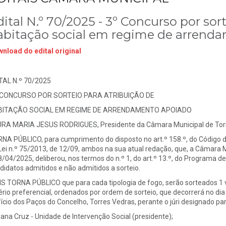
ital N.º 70/2025 - 3º Concurso por sor
abitação social em regime de arrend
nload do edital original
TAL N.º 70/2025
 CONCURSO POR SORTEIO PARA ATRIBUIÇÃO DE
BITAÇÃO SOCIAL EM REGIME DE ARRENDAMENTO APOIADO
RA MARIA JESUS RODRIGUES, Presidente da Câmara Municipal de Torr
NA PÚBLICO, para cumprimento do disposto no art.º 158.º, do Código do
Lei n.º 75/2013, de 12/09, ambos na sua atual redação, que, a Câmara M
8/04/2025, deliberou, nos termos do n.º 1, do art.º 13.º, do Programa de
didatos admitidos e não admitidos a sorteio.
S TORNA PÚBLICO que para cada tipologia de fogo, serão sorteados 1 
tério preferencial, ordenados por ordem de sorteio, que decorrerá no dia
fício dos Paços do Concelho, Torres Vedras, perante o júri designado par
iliana Cruz - Unidade de Intervenção Social (presidente);