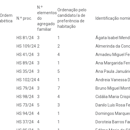
N.º
Ordenação pelo
elementos
 Ordem
candidato/a de
N.º proc.
do
Identificação nomin
abética
preferência de
agregado
habitação
familiar
HS 81/24
3
1
Ágata Isabel Mend
HS 109/24
2
2
Almerinda da Con
HS 41/24
3
4
Amadeu Miguel Fe
HS 89/24
3
1
Ana Margarida Fe
HS 35/24
3
5
Ana Paula Januári
HS 102/24
4
1
Andreia Vanessa D
HS 79/24
3
7
Bruno Miguel Mont
HS 98/24
3
4
Cidália Maria Cris
HS 73/24
5
3
Danilo Luís Rosa F
HS 94/24
4
1
Domingos Marque
HS 37/24
4
1
Doroteia Barros Fa