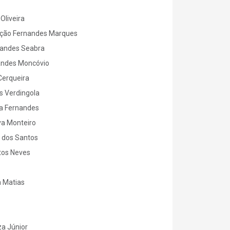
s
Oliveira
ição Fernandes Marques
andes Seabra
andes Moncóvio
Cerqueira
s Verdingola
a Fernandes
va Monteiro
m dos Santos
tos Neves
a Matias
za Júnior