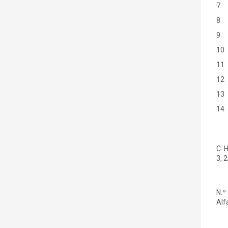
7
8
9
10
11
12
13
14
C. 
3, 
N.º
Alf