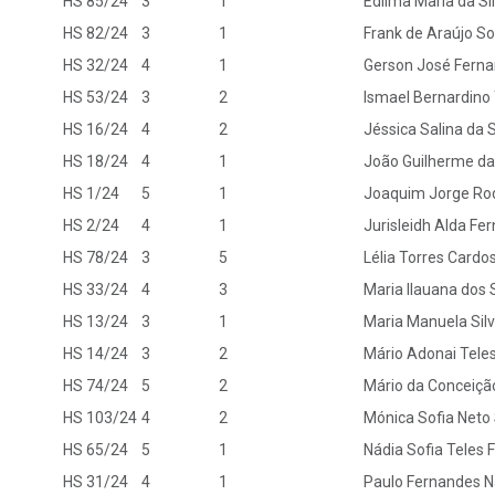
HS 85/24
3
1
Edilma Maria da Si
HS 82/24
3
1
Frank de Araújo S
HS 32/24
4
1
Gerson José Ferna
HS 53/24
3
2
Ismael Bernardino
HS 16/24
4
2
Jéssica Salina da S
HS 18/24
4
1
João Guilherme da
HS 1/24
5
1
Joaquim Jorge Rod
HS 2/24
4
1
Jurisleidh Alda Fe
HS 78/24
3
5
Lélia Torres Cardo
HS 33/24
4
3
Maria Ilauana dos 
HS 13/24
3
1
Maria Manuela Silv
HS 14/24
3
2
Mário Adonai Teles
HS 74/24
5
2
Mário da Conceiçã
HS 103/24
4
2
Mónica Sofia Net
HS 65/24
5
1
Nádia Sofia Teles 
HS 31/24
4
1
Paulo Fernandes N