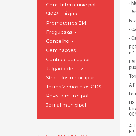
- M
Com. Intermunicipal
- A
SMAS - Água
Faz
Promotorres EM.
- C
Freguesias
- C
Concelho
POR
Geminações
n.º
Contraordenações
PAR
púb
Julgado de Paz
Tor
Símbolos municipais
A P
Torres Vedras e os ODS
Lau
Revista municipal
LIS
Jornal municipal
DE 
CON
A. 
N.º