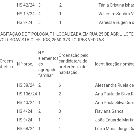
HS 42/24
3
2
Tânia Cristina Ishaq
HS 17/24
4
1
Valentim Seabra Vi
HS 3/24
5
1
Vanessa Eugénia d
HABITAÇÃO DE TIPOLOGIA T1, LOCALIZADA EM RUA 25 DE ABRIL, LOTE 2
R/C D, BOAVISTA OLHEIROS, 2560-373 TORRES VEDRAS
N.º
Ordenação pelo
elementos
 Ordem
candidato/a de
N.º proc.
do
Identificação nominal
abética
preferência de
agregado
habitação
familiar
HS 38/24
2
6
Alessandra Ruela de 
HS 106/24
1
2
Ana Paula da Silva 
HS 40/24
1
1
Ana Paula Silva Go
HS 4/24
2
3
Flaviana Sanca
HS 9/24
1
1
João Eduardo Marti
HS 68/24
1
1
Lúcia Maria Jorge Di