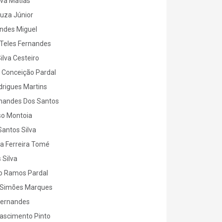
lva Matias
ouza Júnior
ndes Miguel
 Teles Fernandes
ilva Cesteiro
 Conceição Pardal
rigues Martins
rnandes Dos Santos
so Montoia
Santos Silva
a Ferreira Tomé
 Silva
o Ramos Pardal
o Simões Marques
Fernandes
ascimento Pinto