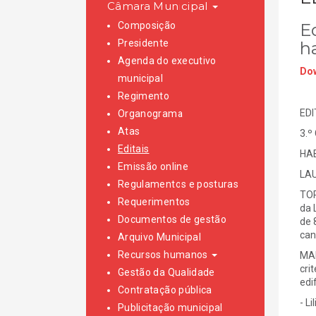
Câmara Municipal
Composição
Ed
Presidente
h
Agenda do executivo
Dow
municipal
Regimento
EDI
Organograma
Atas
3.º
Editais
HA
Emissão online
LAU
Regulamentos e posturas
TOR
Requerimentos
da 
Documentos de gestão
de 
can
Arquivo Municipal
Recursos humanos
MAI
cri
Gestão da Qualidade
edi
Contratação pública
- L
Publicitação municipal