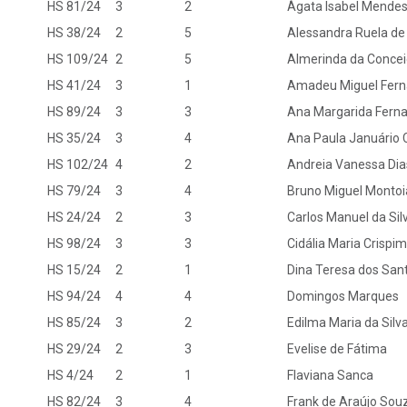
HS 81/24
3
2
Ágata Isabel Mende
HS 38/24
2
5
Alessandra Ruela de 
HS 109/24
2
5
Almerinda da Conce
HS 41/24
3
1
Amadeu Miguel Fern
HS 89/24
3
3
Ana Margarida Fern
HS 35/24
3
4
Ana Paula Januário 
HS 102/24
4
2
Andreia Vanessa Dia
HS 79/24
3
4
Bruno Miguel Montoi
HS 24/24
2
3
Carlos Manuel da Sil
HS 98/24
3
3
Cidália Maria Crispi
HS 15/24
2
1
Dina Teresa dos San
HS 94/24
4
4
Domingos Marques
HS 85/24
3
2
Edilma Maria da Silv
HS 29/24
2
3
Evelise de Fátima
HS 4/24
2
1
Flaviana Sanca
HS 82/24
3
4
Frank de Araújo Sou