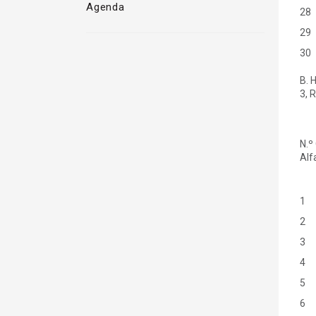
Agenda
28
29
30
B. 
3, 
N.º
Alf
1
2
3
4
5
6