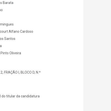
es Barata
ho
omingues
court Alfano Cardoso
os Santos
ca
Pinto Oliveira
, FRAÇÃO I, BLOCO D, N.º
 do titular da candidatura