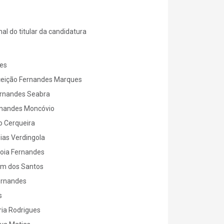
al do titular da candidatura
es
ceição Fernandes Marques
rnandes Seabra
rnandes Moncóvio
o Cerqueira
ias Verdingola
oia Fernandes
pim dos Santos
ernandes
s
ria Rodrigues