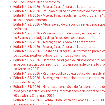
de 1 de junho a 30 de setembro
Edital N.º 95/2026 - Alteração ao Alvará de Loteamento
Edital N.º 94/2026 - Reunião pública do executivo do mês de 
Edital N.º 93/2026 - Alteração ao regulamento do programa “t
início de procedimento
Edital N.º 92/2026 - Atualização de preços do serviço municip
definidas
Edital N.º 91/2026 - Reserva | Fórum de inovação de gastronom
do Evento e atribuição de prémios dos concursos
Edital N.º 90/2026 - Alteração ao Alvará de Loteamento
Edital N.º 89/2026 - Alteração ao Alvará de Loteamento
Edital N.º 88/2026 - “Festa do Caraças” - Autorização para o 
de bebidas noutros estabelecimentos de serviços:
Edital N.º 87/2026 - Horários, condições de funcionamento do
espaços associativos, recintos improvisados e de diversão pr
do Caraças 2026”
Edital N.º 86/2026 - Reunião pública do executivo do mês de ab
Edital N.º 85/2026 - Alterações ao estacionamento e parque
Festa do Caraças”
Edital N.º 84/2026 - Horários e condições de funcionamento d
espaços associativos, recintos improvisados e de diversão pro
30 de abril a 3 de maio 2026
Edital N.º 83/2026 - Evento “Uma Festa do Caraças 2026” - 30 
Segurança e Emergência