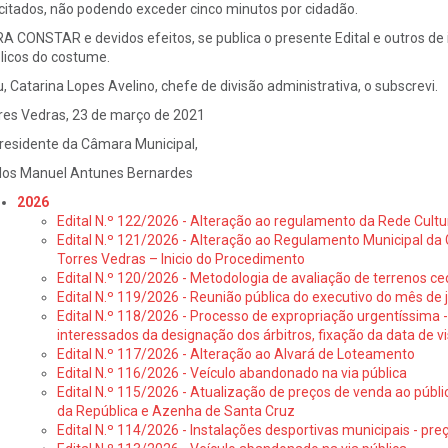
icitados, não podendo exceder cinco minutos por cidadão.
A CONSTAR e devidos efeitos, se publica o presente Edital e outros de i
licos do costume.
u, Catarina Lopes Avelino, chefe de divisão administrativa, o subscrevi.
res Vedras, 23 de março de 2021
residente da Câmara Municipal,
los Manuel Antunes Bernardes
2026
Edital N.º 122/2026 - Alteração ao regulamento da Rede Cultu
Edital N.º 121/2026 - Alteração ao Regulamento Municipal da 
Torres Vedras – Inicio do Procedimento
Edital N.º 120/2026 - Metodologia de avaliação de terrenos ce
Edital N.º 119/2026 - Reunião pública do executivo do mês de 
Edital N.º 118/2026 - Processo de expropriação urgentíssima -
interessados da designação dos árbitros, fixação da data de v
Edital N.º 117/2026 - Alteração ao Alvará de Loteamento
Edital N.º 116/2026 - Veículo abandonado na via pública
Edital N.º 115/2026 - Atualização de preços de venda ao públ
da República e Azenha de Santa Cruz
Edital N.º 114/2026 - Instalações desportivas municipais - preç