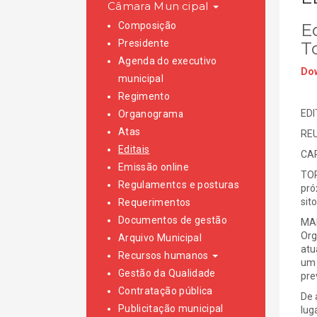
Câmara Municipal
Composição
Ed
Presidente
T
Agenda do executivo
Dow
municipal
Regimento
EDI
Organograma
Atas
REU
Editais
CAR
Emissão online
TOR
Regulamentos e posturas
pró
sit
Requerimentos
Documentos de gestão
MAI
Org
Arquivo Municipal
atu
Recursos humanos
um 
Gestão da Qualidade
pre
Contratação pública
De 
Publicitação municipal
lug