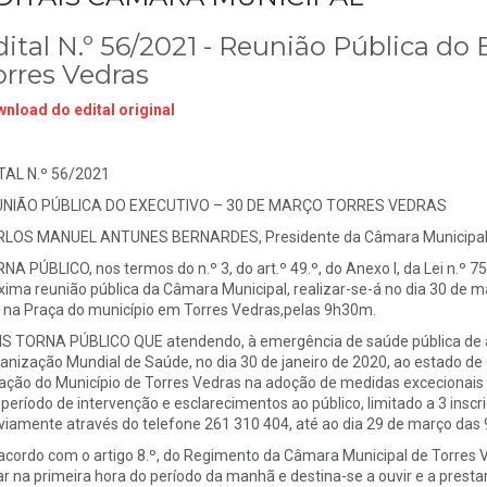
ital N.º 56/2021 - Reunião Pública do 
orres Vedras
nload do edital original
TAL N.º 56/2021
NIÃO PÚBLICA DO EXECUTIVO – 30 DE MARÇO TORRES VEDRAS
LOS MANUEL ANTUNES BERNARDES, Presidente da Câmara Municipal d
NA PÚBLICO, nos termos do n.º 3, do art.º 49.º, do Anexo I, da Lei n.º 7
xima reunião pública da Câmara Municipal, realizar-se-á no dia 30 de m
o na Praça do município em Torres Vedras,pelas 9h30m.
S TORNA PÚBLICO QUE atendendo, à emergência de saúde pública de âm
anização Mundial de Saúde, no dia 30 de janeiro de 2020, ao estado de
ação do Município de Torres Vedras na adoção de medidas excecionais
período de intervenção e esclarecimentos ao público, limitado a 3 inscr
viamente através do telefone 261 310 404, até ao dia 29 de março das 9h
acordo com o artigo 8.º, do Regimento da Câmara Municipal de Torres V
ar na primeira hora do período da manhã e destina-se a ouvir e a prest