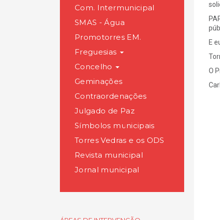
sol
Com. Intermunicipal
PAR
SMAS - Água
púb
Promotorres EM.
E e
Freguesias
Tor
Concelho
O P
Geminações
Car
Contraordenações
Julgado de Paz
Símbolos municipais
Torres Vedras e os ODS
Revista municipal
Jornal municipal