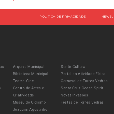
POLÍTICA DE PRIVACIDADE
NEWSL
ras
Arquivo Municipal
Sentir Cultura
Biblioteca Municipal
Portal da Atividade Física
Teatro-Cine
Carnaval de Torres Vedras
s
Centro de Artes e
Santa Cruz Ocean Spirit
Criatividade
Novas Invasões
Museu do Ciclismo
Festas de Torres Vedras
Joaquim Agostinho