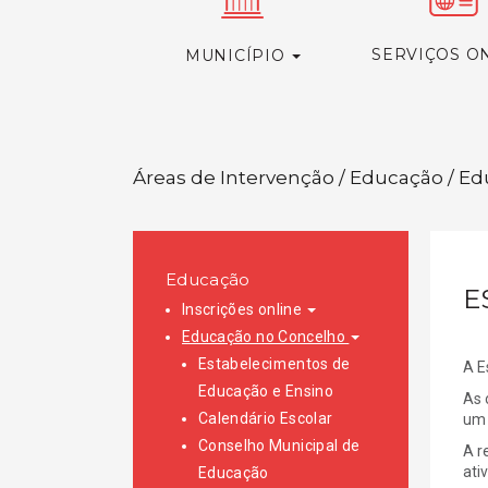
SERVIÇOS O
MUNICÍPIO
Áreas de Intervenção / Educação / Ed
Educação
E
Inscrições online
Educação no Concelho
Estabelecimentos de
A E
Educação e Ensino
As 
Calendário Escolar
um 
Conselho Municipal de
A r
ati
Educação