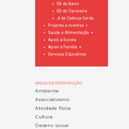
EB de Barro
EB de Carvoeira
JI de Cabeça Gorda
Projetos e eventos
Saúde e Alimentação
Apoio à Escola
Apoio à Família
Serviços Educativos
ÁREAS DE INTERVENÇÃO
Ambiente
Associativismo
Atividade física
Cultura
Desenv. social