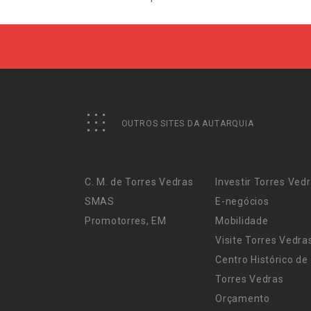
OUTROS SITES DA AUTARQUIA
C. M. de Torres Vedras
Investir Torres Ved
SMAS
E-negócios
Promotorres, EM
Mobilidade
Visite Torres Vedra
Centro Histórico de
Torres Vedras
Orçamento