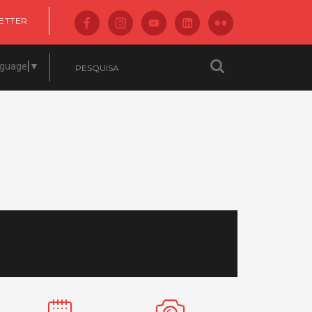
ETTER
nguage
▼