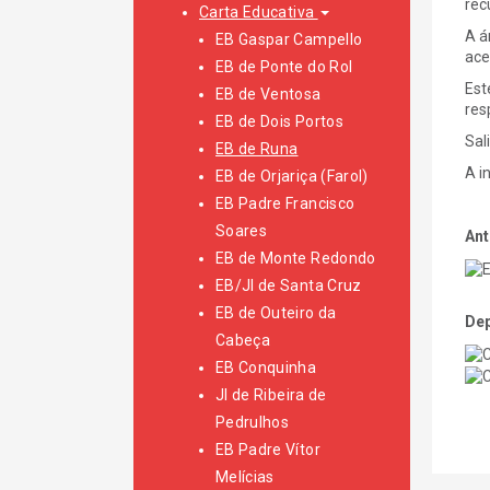
rec
Carta Educativa
A á
EB Gaspar Campello
ace
EB de Ponte do Rol
Est
EB de Ventosa
res
EB de Dois Portos
Sal
EB de Runa
A i
EB de Orjariça (Farol)
EB Padre Francisco
Soares
Ant
EB de Monte Redondo
EB/JI de Santa Cruz
EB de Outeiro da
Dep
Cabeça
EB Conquinha
JI de Ribeira de
Pedrulhos
EB Padre Vítor
Melícias