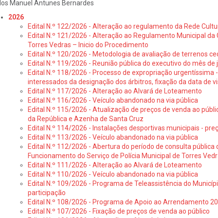
los Manuel Antunes Bernardes
2026
Edital N.º 122/2026 - Alteração ao regulamento da Rede Cultu
Edital N.º 121/2026 - Alteração ao Regulamento Municipal da 
Torres Vedras – Inicio do Procedimento
Edital N.º 120/2026 - Metodologia de avaliação de terrenos ce
Edital N.º 119/2026 - Reunião pública do executivo do mês de 
Edital N.º 118/2026 - Processo de expropriação urgentíssima -
interessados da designação dos árbitros, fixação da data de v
Edital N.º 117/2026 - Alteração ao Alvará de Loteamento
Edital N.º 116/2026 - Veículo abandonado na via pública
Edital N.º 115/2026 - Atualização de preços de venda ao públ
da República e Azenha de Santa Cruz
Edital N.º 114/2026 - Instalações desportivas municipais - preç
Edital N.º 113/2026 - Veículo abandonado na via pública
Edital N.º 112/2026 - Abertura do período de consulta públic
Funcionamento do Serviço de Polícia Municipal de Torres Ved
Edital N.º 111/2026 - Alteração ao Alvará de Loteamento
Edital N.º 110/2026 - Veículo abandonado na via pública
Edital N.º 109/2026 - Programa de Teleassistência do Municíp
participação
Edital N.º 108/2026 - Programa de Apoio ao Arrendamento 2
Edital N.º 107/2026 - Fixação de preços de venda ao público