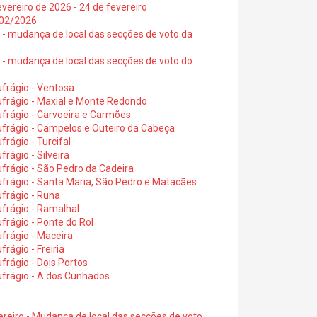
vereiro de 2026 - 24 de fevereiro
2/02/2026
6 - mudança de local das secções de voto da
6 - mudança de local das secções de voto do
frágio - Ventosa
ufrágio - Maxial e Monte Redondo
frágio - Carvoeira e Carmões
ufrágio - Campelos e Outeiro da Cabeça
rágio - Turcifal
rágio - Silveira
frágio - São Pedro da Cadeira
frágio - Santa Maria, São Pedro e Matacães
frágio - Runa
frágio - Ramalhal
frágio - Ponte do Rol
frágio - Maceira
rágio - Freiria
rágio - Dois Portos
ufrágio - A dos Cunhados
ereiro - Mudança de local das secções de voto