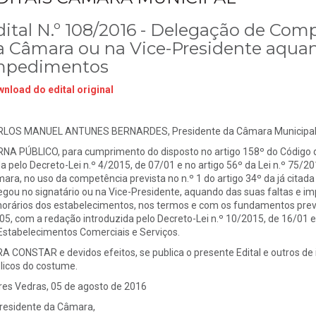
dital N.º 108/2016 - Delegação de Com
a Câmara ou na Vice-Presidente aquand
mpedimentos
nload do edital original
LOS MANUEL ANTUNES BERNARDES, Presidente da Câmara Municipal d
NA PÚBLICO, para cumprimento do disposto no artigo 158º do Código 
a pelo Decreto-Lei n.º 4/2015, de 07/01 e no artigo 56º da Lei n.º 75/20
ara, no uso da competência prevista no n.º 1 do artigo 34º da já citad
egou no signatário ou na Vice-Presidente, aquando das suas faltas e im
horários dos estabelecimentos, nos termos e com os fundamentos previs
05, com a redação introduzida pelo Decreto-Lei n.º 10/2015, de 16/01 e
Estabelecimentos Comerciais e Serviços.
A CONSTAR e devidos efeitos, se publica o presente Edital e outros de i
blicos do costume.
res Vedras, 05 de agosto de 2016
residente da Câmara,