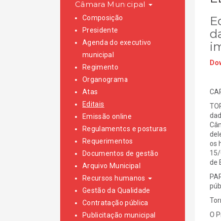
Câmara Municipal
Composição
E
Presidente
d
Agenda do executivo
i
municipal
Dow
Regimento
Organograma
Atas
CAR
Editais
TOR
dad
Emissão online
Câm
Regulamentos e posturas
del
Requerimentos
os 
15/
Documentos de gestão
de 
Arquivo Municipal
PAR
Recursos humanos
pú
Gestão da Qualidade
Tor
Contratação pública
O P
Publicitação municipal