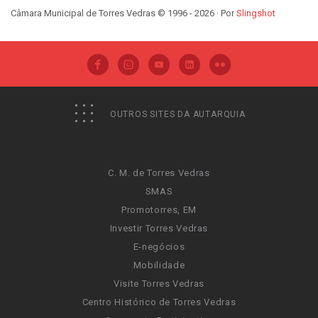
Câmara Municipal de Torres Vedras © 1996 - 2026 · Por
Slingshot
OUTROS SITES DA AUTARQUIA
C. M. de Torres Vedras
SMAS
Promotorres, EM
Investir Torres Vedras
E-negócios
Mobilidade
Visite Torres Vedras
Centro Histórico de Torres Vedras