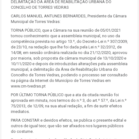
DELIMITAÇÃO DA ÁREA DE REABILITAÇÃO URBANA DO
CONCELHO DE TORRES VEDRAS
CARLOS MANUEL ANTUNES BERNARDES, Presidente da Câmara
Municipal de Torres Vedras:
TORNA PÚBLICO, que a Câmara na sua reunião de 05/01/2021
tomou conhecimento que a assembleia municipal, no uso da
competência prevista no artigo 13.º, do Decreto-Lei n.º 307/2009,
de 23/10, na redação que lhe foi dada pela Lei n.º 32/2012, de
14/08, em sessão ordinária realizada no dia 21/12/2020, aprovou
por maioria, sob proposta da câmara municipal de 13/10/2020 e
10/11/2020 e depois de introduzidas alterações pela assembleia
municipal, a delimitação da Área de Reabilitação Urbana do
Concelho de Torres Vedras, podendo o processo ser consultado
na página da Internet do Município de Torres Vedras em
www.cm-tvedras.pt
POR ÚLTIMO TORNA PÚBLICO que a ata da citada reunião foi
aprovada em minuta, nos termos do n.º 3, do art.º 57.º, da Lei n.º
75/2013, de 12/09, na sua atual redação, a fim de surtir efeitos
imediatos.
PARA CONSTAR e devidos efeitos, se publica o presente edital e
outros de igual teor, que vão ser afixados nos lugares públicos
do costume.