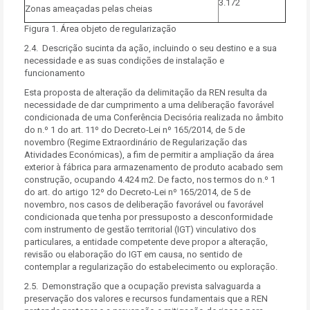
3.172
Zonas ameaçadas pelas cheias
Figura 1. Área objeto de regularização
2.4. Descrição sucinta da ação, incluindo o seu destino e a sua
necessidade e as suas condições de instalação e
funcionamento
Esta proposta de alteração da delimitação da REN resulta da
necessidade de dar cumprimento a uma deliberação favorável
condicionada de uma Conferência Decisória realizada no âmbito
do n.º 1 do art. 11º do Decreto-Lei nº 165/2014, de 5 de
novembro (Regime Extraordinário de Regularização das
Atividades Económicas), a fim de permitir a ampliação da área
exterior à fábrica para armazenamento de produto acabado sem
construção, ocupando 4.424 m2. De facto, nos termos do n.º 1
do art. do artigo 12º do Decreto-Lei nº 165/2014, de 5 de
novembro, nos casos de deliberação favorável ou favorável
condicionada que tenha por pressuposto a desconformidade
com instrumento de gestão territorial (IGT) vinculativo dos
particulares, a entidade competente deve propor a alteração,
revisão ou elaboração do IGT em causa, no sentido de
contemplar a regularização do estabelecimento ou exploração.
2.5. Demonstração que a ocupação prevista salvaguarda a
preservação dos valores e recursos fundamentais que a REN