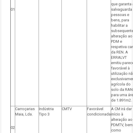
que garanta 
01
salvaguarda
pessoas e
bens, para
habilitar a
subsequent
alteração ao
PDM e
respetiva car
da REN. A
ERRALVT
emitiu parec
favorável à
utilização n
exclusivame
agrícola do
solo da RAN
para uma ár
de 1.891m2.
Carroçarias
Indústria
CMTV
Favorável
A CM irá dar
Maia, Lda.
Tipo 3
condicionada
início à
alteração ao
PDMTV, bem
02
como