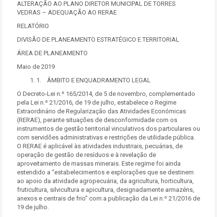
ALTERAÇÃO AO PLANO DIRETOR MUNICIPAL DE TORRES
VEDRAS – ADEQUAÇÃO AO RERAE
RELATÓRIO
DIVISÃO DE PLANEAMENTO ESTRATÉGICO E TERRITORIAL
ÁREA DE PLANEAMENTO
Maio de 2019
1. ÂMBITO E ENQUADRAMENTO LEGAL
O Decreto-Lei n.º 165/2014, de 5 de novembro, complementado
pela Lei n.º 21/2016, de 19 de julho, estabelece o Regime
Extraordinário de Regularização das Atividades Económicas
(RERAE), perante situações de desconformidade com os
instrumentos de gestão territorial vinculativos dos particulares ou
com servidões administrativas e restrições de utilidade pública.
O RERAE é aplicável às atividades industriais, pecuárias, de
operação de gestão de resíduos e à revelação de
aproveitamento de massas minerais. Este regime foi ainda
estendido a “estabelecimentos e explorações que se destinem
ao apoio da atividade agropecuária, da agricultura, horticultura,
fruticultura, silvicultura e apicultura, designadamente armazéns,
anexos e centrais de frio” com a publicação da Lei n.º 21/2016 de
19 de julho.