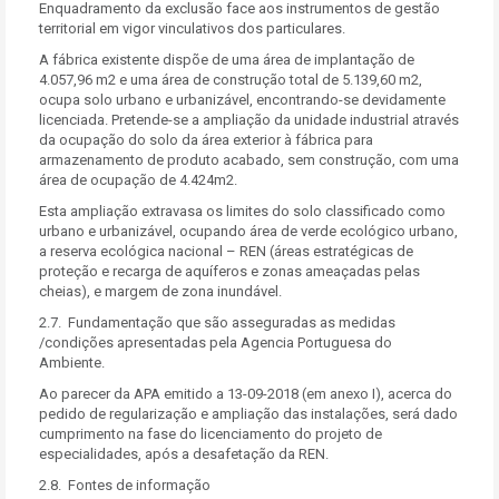
Enquadramento da exclusão face aos instrumentos de gestão
territorial em vigor vinculativos dos particulares.
A fábrica existente dispõe de uma área de implantação de
4.057,96 m2 e uma área de construção total de 5.139,60 m2,
ocupa solo urbano e urbanizável, encontrando-se devidamente
licenciada. Pretende-se a ampliação da unidade industrial através
da ocupação do solo da área exterior à fábrica para
armazenamento de produto acabado, sem construção, com uma
área de ocupação de 4.424m2.
Esta ampliação extravasa os limites do solo classificado como
urbano e urbanizável, ocupando área de verde ecológico urbano,
a reserva ecológica nacional – REN (áreas estratégicas de
proteção e recarga de aquíferos e zonas ameaçadas pelas
cheias), e margem de zona inundável.
2.7. Fundamentação que são asseguradas as medidas
/condições apresentadas pela Agencia Portuguesa do
Ambiente.
Ao parecer da APA emitido a 13-09-2018 (em anexo I), acerca do
pedido de regularização e ampliação das instalações, será dado
cumprimento na fase do licenciamento do projeto de
especialidades, após a desafetação da REN.
2.8. Fontes de informação