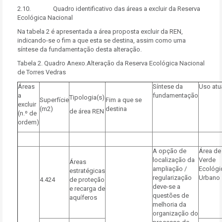
2.10. Quadro identificativo das áreas a excluir da Reserva
Ecológica Nacional
Na tabela 2 é apresentada a área proposta excluir da REN,
indicando-se o fim a que esta se destina, assim como uma
síntese da fundamentação desta alteração.
Tabela 2. Quadro Anexo.Alteração da Reserva Ecológica Nacional
de Torres Vedras
Áreas
Síntese da
Uso atu
a
fundamentação
Tipologia(s)
Superfície
Fim a que se
excluir
(m2)
destina
de área REN
(n.º de
ordem)
A opção de
Área de
localização da
Verde
Áreas
ampliação /
Ecológi
estratégicas
regularização
Urbano
4.424
de proteção
deve-se a
e recarga de
questões de
aquíferos
melhoria da
organização do