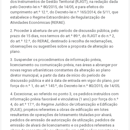
dos Instrumentos de Gestão Territorial (RJIGT), na redação dada
pelo Decreto-lei n.º 80/2015, de 14/05, e para efeitos do
cumprimento art.º 12.º, do Decreto-lei n.º 165/2014, de 5/11, que
estabelece o Regime Extraordinário de Regularização de
Atividades Económicas (RERAE).
2. Proceder à abertura de um período de discussão pública, pelo
prazo de 15 dias, nos termos do art.º 89.º, do RJIGT e do n.º 2,
do art.º 12.º, do RERAE, destinado à recolha de reclamações,
observações ou sugestões sobre a proposta de alteração ao
plano.
3. Suspender os procedimentos de informação prévia,
licenciamento ou comunicação prévia, nas áreas a abranger por
novas regras urbanísticas constantes da alteração ao plano
diretor municipal, a partir da data de início do período de
discussão pública e até à data de entrada em vigor do plano, por
força do n.º 1, do art.º 145.º, do Decreto-lei n.º 80/2015, de 14/05;
4. Excecionar, ao referido no ponto 3, os pedidos instruídos com
informação prévia favorável e vinculativa (1 ano) por força do n.º
4, do art.º 17.º, do Regime Jurídico de Urbanização e Edificação
(RJUE), projetos referentes a obras de edificação em lotes
resultantes de operações de loteamento tituladas por alvará;
pedidos de emissão de autorização de utilização; pedidos de
emissão de alvará de licenciamento e os pedidos referentes a