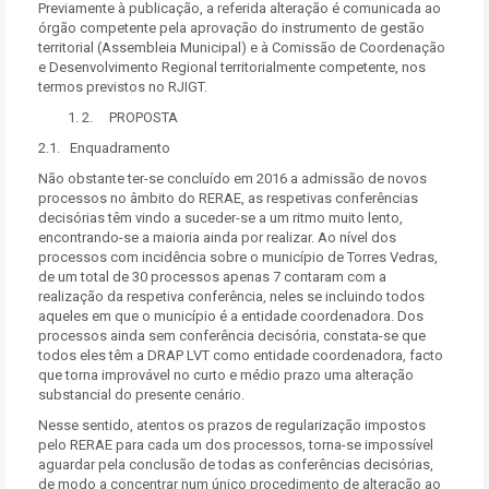
Previamente à publicação, a referida alteração é comunicada ao
órgão competente pela aprovação do instrumento de gestão
territorial (Assembleia Municipal) e à Comissão de Coordenação
e Desenvolvimento Regional territorialmente competente, nos
termos previstos no RJIGT.
2. PROPOSTA
2.1. Enquadramento
Não obstante ter-se concluído em 2016 a admissão de novos
processos no âmbito do RERAE, as respetivas conferências
decisórias têm vindo a suceder-se a um ritmo muito lento,
encontrando-se a maioria ainda por realizar. Ao nível dos
processos com incidência sobre o município de Torres Vedras,
de um total de 30 processos apenas 7 contaram com a
realização da respetiva conferência, neles se incluindo todos
aqueles em que o município é a entidade coordenadora. Dos
processos ainda sem conferência decisória, constata-se que
todos eles têm a DRAP LVT como entidade coordenadora, facto
que torna improvável no curto e médio prazo uma alteração
substancial do presente cenário.
Nesse sentido, atentos os prazos de regularização impostos
pelo RERAE para cada um dos processos, torna-se impossível
aguardar pela conclusão de todas as conferências decisórias,
de modo a concentrar num único procedimento de alteração ao