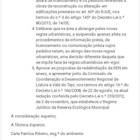
alvará de licenciamento e os pedidos referentes a
obras de reconstrução ou alteração em
edificações previstas no art. 60º do RJUE, nos
termos do n.º 4 do artigo 145º do Decreto-Lei n.º
80/2015, de 14/05;
Deliberar que na área a abranger pelas novas
regras urbanísticas, a suspensão apenas afeta os
procedimentos de informação prévia, de
licenciamento ou comunicação prévia cujos
pedidos teriam, ao abrigo das novas regras
urbanísticas, uma decisão diferente daquela que
se impõe face às regras urbanísticas em vigor.
Aprovar as propostas de redelimitação da REN em
anexo, a apresentar junto da Comissão de
Coordenação e Desenvolvimento Regional de
Lisboa e Vale do Tejo, nos termos do artigo 16.º do
Decreto-Lei n.º 166/2008, de 22 de agosto, na atual
redação conferida pelo Decreto-Lei n.º 239/2012,
de 2 de novembro, que estabelece o Regime
Jurídico da Reserva Ecológica Municipal.
À consideração superior,
A Técnica Superior,
Carla Patrícia Ribeiro, eng.ª do ambiente