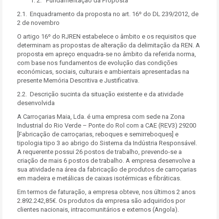
2. Fundamentação da Proposta
2.1. Enquadramento da proposta no art. 16º do DL 239/2012, de
2 de novembro
O artigo 16º do RJREN estabelece o âmbito e os requisitos que
determinam as propostas de alteração da delimitação da REN. A
proposta em apreço enquadra-se no âmbito da referida norma,
com base nos fundamentos de evolução das condições
económicas, sociais, culturais e ambientais apresentadas na
presente Memória Descritiva e Justificativa.
2.2. Descrição sucinta da situação existente e da atividade
desenvolvida
A Carroçarias Maia, Lda. é uma empresa com sede na Zona
Industrial do Rio Verde – Ponte do Rol com a CAE (REV3) 29200
[Fabricação de carroçarias, reboques e semirreboques] e
tipologia tipo 3 ao abrigo do Sistema da Indústria Responsável.
A requerente possui 26 postos de trabalho, prevendo-se a
criação de mais 6 postos de trabalho. A empresa desenvolve a
sua atividade na área da fabricação de produtos de carroçarias
em madeira e metálicas de caixas isotérmicas e fibráticas.
Em termos de faturação, a empresa obteve, nos últimos 2 anos
2.892.242,85€. Os produtos da empresa são adquiridos por
clientes nacionais, intracomunitários e externos (Angola).