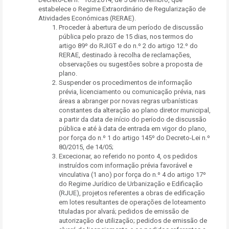
estabelece o Regime Extraordinário de Regularização de
Atividades Económicas (RERAE).
Proceder à abertura de um período de discussão
pública pelo prazo de 15 dias, nos termos do
artigo 89º do RJIGT e do n.º 2 do artigo 12.º do
RERAE, destinado à recolha de reclamações,
observações ou sugestões sobre a proposta de
plano.
Suspender os procedimentos de informação
prévia, licenciamento ou comunicação prévia, nas
áreas a abranger por novas regras urbanísticas
constantes da alteração ao plano diretor municipal,
a partir da data de início do período de discussão
pública e até à data de entrada em vigor do plano,
por força do n.º 1 do artigo 145º do Decreto-Lei n.º
80/2015, de 14/05;
Excecionar, ao referido no ponto 4, os pedidos
instruídos com informação prévia favorável e
vinculativa (1 ano) por força do n.º 4 do artigo 17º
do Regime Jurídico de Urbanização e Edificação
(RJUE), projetos referentes a obras de edificação
em lotes resultantes de operações de loteamento
tituladas por alvará; pedidos de emissão de
autorização de utilização; pedidos de emissão de