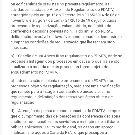
ou edificabilidade previstas no presente regulamento, as
atividades listadas no Anexo III do Regulamento do PDMTV,
abrangidas pelo artigo 1º do Decreto-lei n.º 165/2014 de 05 de
novembro e artigo 3º da Lei n.º 21/2016 de 19 de julho, cujos
processos de regularização tenham obtido, no âmbito da
conferência decisória prevista no n.º 1 do art. 9º do RERAE,
deliberação favorável ou favorável condicionada e demonstrem
cumprir as condições de regularização que lhe tenham sido
impostas.
b) Criação de um Anexo III ao regulamento do PDMTV, onde se
procede à listagem dos processos em causa, o qual irá sendo
atualizado à medida que os processos forem objeto de
enquadramento no PDMTV.
c) Identificação na planta de ordenamento do PDMTV dos
processos objeto de regularização, mediante uma codificação
que remete para a listagem constante do anexo a criar no
regulamento, e delimitação das respetivas áreas objeto de
regularização.
d) Alteração da planta de condicionantes do PDMTV, sempre
que o cumprimento das deliberações da conferência decisória
implique modificações nas servidões e restrições de utilidade
pública aplicáveis. De um modo geral, os casos em apreço
implicam alterações à Carta da REN, o que pressupõe a