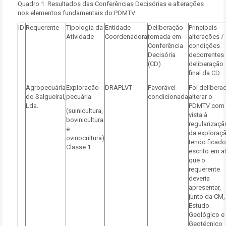
Quadro 1. Resultados das Conferências Decisórias e alterações
nos elementos fundamentais do PDMTV
ID
Requerente
Tipologia da
Entidade
Deliberação
Principais
Atividade
Coordenadora
tomada em
alterações /
Conferência
condições
Decisória
decorrentes
(CD)
deliberação
final da CD
Agropecuária
Exploração
DRAPLVT
Favorável
Foi delibera
do Salgueiral,
pecuária
condicionada
alterar o
Lda.
PDMTV com
(suinicultura,
vista à
bovinicultura
regularizaçã
e
da exploraçã
ovinocultura)
tendo ficado
Classe 1
escrito em a
que o
requerente
deveria
apresentar,
junto da CM,
Estudo
Geológico e
Geotécnico