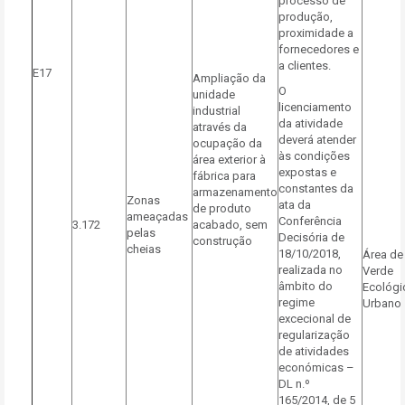
processo de
produção,
proximidade a
fornecedores e
a clientes.
E17
Ampliação da
O
unidade
licenciamento
industrial
da atividade
através da
deverá atender
ocupação da
às condições
área exterior à
expostas e
fábrica para
constantes da
armazenamento
Zonas
ata da
de produto
ameaçadas
Conferência
3.172
acabado, sem
pelas
Decisória de
construção
cheias
18/10/2018,
Área de
realizada no
Verde
âmbito do
Ecológi
regime
Urbano
excecional de
regularização
de atividades
económicas –
DL n.º
165/2014, de 5