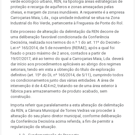
verde ecológico urbano, REN, na tipologia áreas estratégicas de
proteção e recarga de aquíferos e zonas ameaçadas pelas
cheias, e margem de zonas inundáveis. A requerente é a empresa
Carroçarias Maia, Lda., cuja unidade industrial se situa na Zona
Industrial do Rio Verde, pertencente à Freguesia de Ponte do Rol.
Este processo de alteração da delimitação da REN decorre de
uma deliberação favorável condicionada da Conferência
Decisória, realizada nos termos do n.º 1 do art. 11º do Decreto-
Lei nº 165/2014, de 5 de novembro (RERAE), após a qual foi
fixado o prazo máximo de 2 anos, contados a partir de
19/07/2017, até ao termo do qual a Carroçarias Maia, Lda. deverá
dar início aos procedimentos aplicáveis ao abrigo dos regimes
setoriais, tendo em vista a obtenção do título de exploração
definitivo (art. 15º do DL nº 165/2014, de 5/11), cumprindo todos
os condicionamentos junto das várias entidades. A área de
intervenção é de 4.424 m2, tratando-se de uma área exterior à
fábrica para armazenamento de produto acabado, sem
construção.
Importa referir que paralelamente a esta alteração de delimitação
da REN, a Câmara Municipal de Torres Vedras vai proceder à
alteração do seu plano diretor municipal, conforme deliberação
da Conferência Decisória acima referida, a fim de permitir a
regularização da situação.