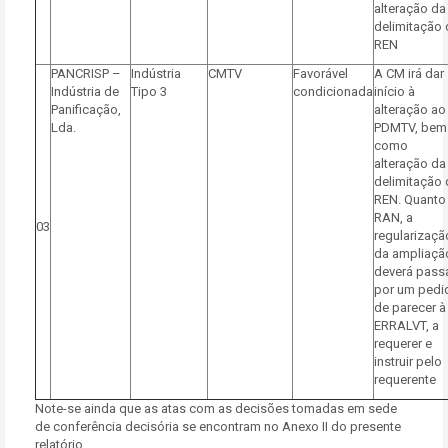
alteração da
delimitação 
REN
PANCRISP –
Indústria
CMTV
Favorável
A CM irá dar
Indústria de
Tipo 3
condicionada
início à
Panificação,
alteração ao
Lda.
PDMTV, bem
como
alteração da
delimitação 
REN. Quanto
RAN, a
03
regularizaçã
da ampliaçã
deverá pass
por um pedi
de parecer à
ERRALVT, a
requerer e
instruir pelo
requerente
Note-se ainda que as atas com as decisões tomadas em sede
de conferência decisória se encontram no Anexo II do presente
relatório.