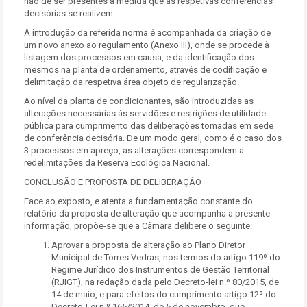
hão de ser presentes à medida que as respetivas conferências
decisórias se realizem.
A introdução da referida norma é acompanhada da criação de
um novo anexo ao regulamento (Anexo III), onde se procede à
listagem dos processos em causa, e da identificação dos
mesmos na planta de ordenamento, através de codificação e
delimitação da respetiva área objeto de regularização.
Ao nível da planta de condicionantes, são introduzidas as
alterações necessárias às servidões e restrições de utilidade
pública para cumprimento das deliberações tomadas em sede
de conferência decisória. De um modo geral, como é o caso dos
3 processos em apreço, as alterações correspondem a
redelimitações da Reserva Ecológica Nacional.
CONCLUSÃO E PROPOSTA DE DELIBERAÇÃO
Face ao exposto, e atenta a fundamentação constante do
relatório da proposta de alteração que acompanha a presente
informação, propõe-se que a Câmara delibere o seguinte:
Aprovar a proposta de alteração ao Plano Diretor
Municipal de Torres Vedras, nos termos do artigo 119º do
Regime Jurídico dos Instrumentos de Gestão Territorial
(RJIGT), na redação dada pelo Decreto-lei n.º 80/2015, de
14 de maio, e para efeitos do cumprimento artigo 12º do
Decreto-Lei n.º 165/2014, de 5 de novembro, que