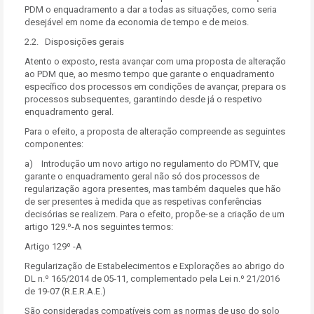
PDM o enquadramento a dar a todas as situações, como seria
desejável em nome da economia de tempo e de meios.
2.2. Disposições gerais
Atento o exposto, resta avançar com uma proposta de alteração
ao PDM que, ao mesmo tempo que garante o enquadramento
específico dos processos em condições de avançar, prepara os
processos subsequentes, garantindo desde já o respetivo
enquadramento geral.
Para o efeito, a proposta de alteração compreende as seguintes
componentes:
a) Introdução um novo artigo no regulamento do PDMTV, que
garante o enquadramento geral não só dos processos de
regularização agora presentes, mas também daqueles que hão
de ser presentes à medida que as respetivas conferências
decisórias se realizem. Para o efeito, propõe-se a criação de um
artigo 129.º-A nos seguintes termos:
Artigo 129º -A
Regularização de Estabelecimentos e Explorações ao abrigo do
DL n.º 165/2014 de 05-11, complementado pela Lei n.º 21/2016
de 19-07 (R.E.R.A.E.)
São consideradas compatíveis com as normas de uso do solo