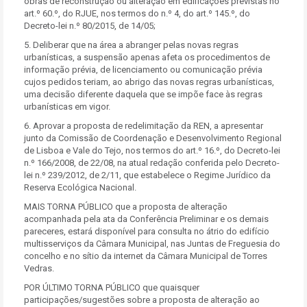
obras de reconstrução ou alteração em edificações previstas no
art.º 60.º, do RJUE, nos termos do n.º 4, do art.º 145.º, do
Decreto-lei n.º 80/2015, de 14/05;
5. Deliberar que na área a abranger pelas novas regras
urbanísticas, a suspensão apenas afeta os procedimentos de
informação prévia, de licenciamento ou comunicação prévia
cujos pedidos teriam, ao abrigo das novas regras urbanísticas,
uma decisão diferente daquela que se impõe face às regras
urbanísticas em vigor.
6. Aprovar a proposta de redelimitação da REN, a apresentar
junto da Comissão de Coordenação e Desenvolvimento Regional
de Lisboa e Vale do Tejo, nos termos do art.º 16.º, do Decreto-lei
n.º 166/2008, de 22/08, na atual redação conferida pelo Decreto-
lei n.º 239/2012, de 2/11, que estabelece o Regime Jurídico da
Reserva Ecológica Nacional.
MAIS TORNA PÚBLICO que a proposta de alteração
acompanhada pela ata da Conferência Preliminar e os demais
pareceres, estará disponível para consulta no átrio do edifício
multisserviços da Câmara Municipal, nas Juntas de Freguesia do
concelho e no sítio da internet da Câmara Municipal de Torres
Vedras.
POR ÚLTIMO TORNA PÚBLICO que quaisquer
participações/sugestões sobre a proposta de alteração ao