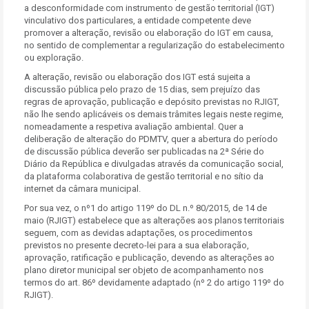
a desconformidade com instrumento de gestão territorial (IGT)
vinculativo dos particulares, a entidade competente deve
promover a alteração, revisão ou elaboração do IGT em causa,
no sentido de complementar a regularização do estabelecimento
ou exploração.
A alteração, revisão ou elaboração dos IGT está sujeita a
discussão pública pelo prazo de 15 dias, sem prejuízo das
regras de aprovação, publicação e depósito previstas no RJIGT,
não lhe sendo aplicáveis os demais trâmites legais neste regime,
nomeadamente a respetiva avaliação ambiental. Quer a
deliberação de alteração do PDMTV, quer a abertura do período
de discussão pública deverão ser publicadas na 2ª Série do
Diário da República e divulgadas através da comunicação social,
da plataforma colaborativa de gestão territorial e no sítio da
internet da câmara municipal.
Por sua vez, o nº1 do artigo 119º do DL n.º 80/2015, de 14 de
maio (RJIGT) estabelece que as alterações aos planos territoriais
seguem, com as devidas adaptações, os procedimentos
previstos no presente decreto-lei para a sua elaboração,
aprovação, ratificação e publicação, devendo as alterações ao
plano diretor municipal ser objeto de acompanhamento nos
termos do art. 86º devidamente adaptado (nº 2 do artigo 119º do
RJIGT).