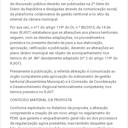
de discussão pública deverão ser publicadas na 2ª Série do
Diário da República e divulgadas através da comunicação social,
da plataforma colaborativa de gestão territorial e no sítio da
internet da câmara municipal.
Por sua vez, o nº1 do artigo 119º do DL n.º 80/2015, de 14 de
maio (RJIGT) estabelece que as alterações aos planos territoriais
seguem, com as devidas adaptações, os procedimentos
previstos no presente decreto-lei para a sua elaboração,
aprovação, ratificação e publicação, devendo as alterações ao
plano diretor municipal ser objeto de acompanhamento nos
termos do art. 86º devidamente adaptado (nº 2 do artigo 119º do
RJIGT).
Previamente à publicação, a referida alteração é comunicada ao
órgão competente pela aprovação do instrumento de gestão
territorial (Assembleia Municipal) e à Comissão de Coordenação
e Desenvolvimento Regional territorialmente competente, nos
termos previstos no RJIGT.
CONTEÚDO MATERIAL DA PROPOSTA
Conforme explicitado no Relatório da proposta, a alteração
compreende a criação de um novo artigo no regulamento do
PDM, que garante o enquadramento geral não só dos processos
de regularização agora presentes, mas também daqueles que