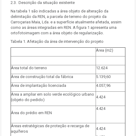
2.3. Descrição da situação existente
Na tabela 1 são indicadas a área objeto de alteração da
delimitação da REN, a parcela de terreno do projeto da
Carroçarias Maia, Lda. e a superfície atualmente afetada, assim
como as áreas integradas em REN. A figura 1 apresenta uma
ortofotoimagem com a área objeto de regularização.
Tabela 1. Afetação da área de intervenção do projeto
Área (m2)
Área total do terreno
12.624
Área de construção total da fábrica
5.139,60
Área de implantação licenciada
4.057,96
Área a ampliar em solo verde ecológico urbano
4.424
(objeto do pedido)
4.424
Área do prédio em REN
Áreas estratégicas de proteção e recarga de
4.424
aquíferos