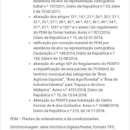
existência de erro na representação cartográfica.
Edital n.º 157/2011, Diário da Republica n.º 29, Série
II de 10-02-2011;
alteração dos artigos 13.º, 14.º, 21.º, 26.º, 30.º, 31.º,
32.º, 35.º, 37.º, 38.º, 40.º, 44.º, 45.º, 46.º, 49.º, 54.º,
57.º, 61.º, 129.º e 130.º e o anexo I do regulamento
do PDM de Torres Vedras. Aviso n.º 927/2014,
Diário da Republica n.º 15, de 22-01-2014;
retificação por correção material do PDM por
existência de erro na representação cartográfica.
Declaração n.º 149/2014, Diário da Republica n.º
154, Série II de 12-08-2014;
alteração do artigo 60º do Regulamento do PDMTV
e requalificação de uma parcela de 75.360m2 do
território municipal das categorias de “Área
Agrícola Especial”, “Área Agroflorestal” e “Área de
Industria Extrativa” para “Espaços de Usos
Múltiplos”. Aviso n.º 4757/2018, Diário da
República n.º 70, de 10-04-2018.
Alteração ao PDMTV para instalação do Centro
Escolar de A-dos-Cunhados. Aviso n.º 16588/2018,
Diário da República n.º 219, de 14-11-2018.
PDM – Plantas de ordenamento e de condicionantes
Ortofotoimagem: série Ortofotos Digitais/Raster, formato TIFF,