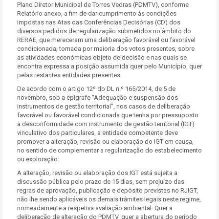
Plano Diretor Municipal de Torres Vedras (PDMTV), conforme
Relatório anexo, a fim de dar cumprimento às condições
impostas nas Atas das Conferências Decisórias (CD) dos
diversos pedidos de regularização submetidos no âmbito do
RERAE, que mereceram uma deliberação favorável ou favorável
condicionada, tomada por maioria dos votos presentes, sobre
as atividades económicas objeto de decisão e nas quais se
encontra expressa a posição assumida quer pelo Município, quer
pelas restantes entidades presentes.
De acordo com o artigo 12º do DL n.º 165/2014, de 5 de
novembro, sob a epígrafe “Adequação e suspensão dos
instrumentos de gestão territorial”, nos casos de deliberação
favorável ou favorável condicionada que tenha por pressuposto
a desconformidade com instrumento de gestão territorial (IGT)
vinculativo dos particulares, a entidade competente deve
promover a alteração, revisão ou elaboração do IGT em causa,
no sentido de complementar a regularização do estabelecimento
ou exploração.
A alteração, revisão ou elaboração dos IGT está sujeita a
discussão pública pelo prazo de 15 dias, sem prejuízo das
regras de aprovação, publicação e depósito previstas no RJIGT,
não lhe sendo aplicáveis os demais trâmites legais neste regime,
nomeadamente a respetiva avaliação ambiental. Quer a
deliberação de alteração do PDMTV, quer a abertura do período