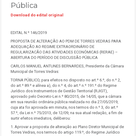
Pública
Download do edital original
EDITAL N.º 146/2019
PROPOSTA DE ALTERAÇÃO AO PDM DE TORRES VEDRAS PARA
ADEQUAÇÃO AO REGIME EXTRAORDINÁRIO DE
REGULARIZACÃO DAS ATIVIDADES ECONÓMICAS (RERAE) –
ABERTURA DO PERÍODO DE DISCUSSÃO PÚBLICA
CARLOS MANUEL ANTUNES BERNARDES, Presidente da Câmara
Municipal de Torres Vedras:
TORNA PÚBLICO, para efeitos no disposto no art.º 6.º, do n.º 2,
do art.º 89.º e alínea a), do n.º 4, do art.º n.º 191.º do Regime
Jurídico dos Instrumentos de Gestão Territorial (RJIGT),
aprovado pelo Decreto-Lei n.º 80/2015, de 14/05, que a câmara
em sua reunião ordinária pública realizada no dia 27/05/2019,
cuja ata foi aprovada em minuta, nos termos do n.º 3, do art.º
57.º, da Lei n.º 75/2013, de 12/09, na sua atual redação, a fim de
surtir efeitos imediatos, deliberou:
1. Aprovar a proposta de alteração ao Plano Diretor Municipal de
Torres Vedras, nos termos do artigo 119.º, do Regime Jurídico