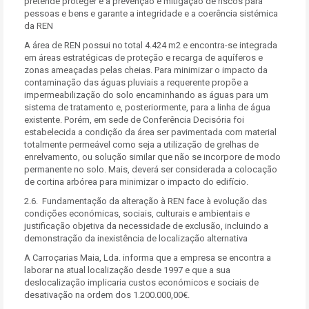
pretende proteger e a prevenção e mitigação de riscos para
pessoas e bens e garante a integridade e a coerência sistémica
da REN
A área de REN possui no total 4.424 m2 e encontra-se integrada
em áreas estratégicas de proteção e recarga de aquíferos e
zonas ameaçadas pelas cheias. Para minimizar o impacto da
contaminação das águas pluviais a requerente propõe a
impermeabilização do solo encaminhando as águas para um
sistema de tratamento e, posteriormente, para a linha de água
existente. Porém, em sede de Conferência Decisória foi
estabelecida a condição da área ser pavimentada com material
totalmente permeável como seja a utilização de grelhas de
enrelvamento, ou solução similar que não se incorpore de modo
permanente no solo. Mais, deverá ser considerada a colocação
de cortina arbórea para minimizar o impacto do edifício.
2.6. Fundamentação da alteração à REN face à evolução das
condições económicas, sociais, culturais e ambientais e
justificação objetiva da necessidade de exclusão, incluindo a
demonstração da inexistência de localização alternativa
A Carroçarias Maia, Lda. informa que a empresa se encontra a
laborar na atual localização desde 1997 e que a sua
deslocalização implicaria custos económicos e sociais de
desativação na ordem dos 1.200.000,00€.