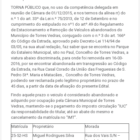
TORNA PÚBLICO que, no uso da competência delegada em
reunião de Câmara de 01/12/2015, e nos termos da alínea rr) do
n.º 1 do art. 33º da Lei n.º 75/2013, de 12 de Setembro e no
cumprimento do estipulado no nº1 do artº.49 do Regulamento
de Estacionamento e Remoção de Veículos abandonados do
Município de Torres Vedras, conjugado com o n.º 3 do art. 166º
do Código da Estrada, aprovado pelo Decreto-Lei 114/94 de
03/05, na sua atual redação, faz saber que se encontra no Parque
do Estaleiro Municipal, sito no Paul, Concelho de Torres Vedras, a
viatura abaixo discriminada, para onde foi removida em 16-03-
2016, por se encontrar abandonada em transgressão ao Código
da Estrada, na Rua Casal Corado da União das Freguesias de S.
Pedro Stª. Maria e Matacães , Concelho de Torres Vedras,
podendo ser reclamada pelo legítimo proprietário no prazo de
45 dias, a partir da data de afixação do presente Edital.
Findo aquele prazo o veiculo é considerado abandonado e
adquirido por ocupação pela Câmara Municipal de Torres
Vedras, mantendo-se o pagamento do imposto circulação “IUC”
da responsabilidade do titular, até ao abate do mesmo e
cancelamento da matrícula no “IMT”.
Matrícula
Proprietário
Morada
25-52-HS
Miguel Rodrigues Silva
Rua dos Vais S/N –