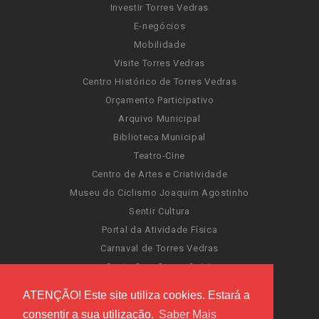
Investir Torres Vedras
E-negócios
Mobilidade
Visite Torres Vedras
Centro Histórico de Torres Vedras
Orçamento Participativo
Arquivo Municipal
Biblioteca Municipal
Teatro-Cine
Centro de Artes e Criatividade
Museu do Ciclismo Joaquim Agostinho
Sentir Cultura
Portal da Atividade Física
Carnaval de Torres Vedras
Santa Cruz Ocean Spirit
Novas Invasões
ATENÇÃO! Este site utiliza cookies. Estará a
Festas de Torres Vedras
consentir a sua utilização.
Saber Mais