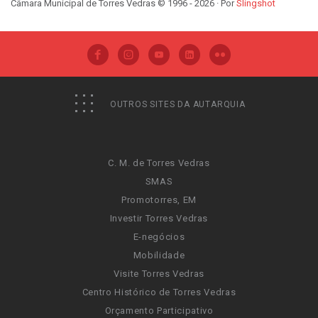
Câmara Municipal de Torres Vedras © 1996 - 2026 · Por
Slingshot
OUTROS SITES DA AUTARQUIA
C. M. de Torres Vedras
SMAS
Promotorres, EM
Investir Torres Vedras
E-negócios
Mobilidade
Visite Torres Vedras
Centro Histórico de Torres Vedras
Orçamento Participativo