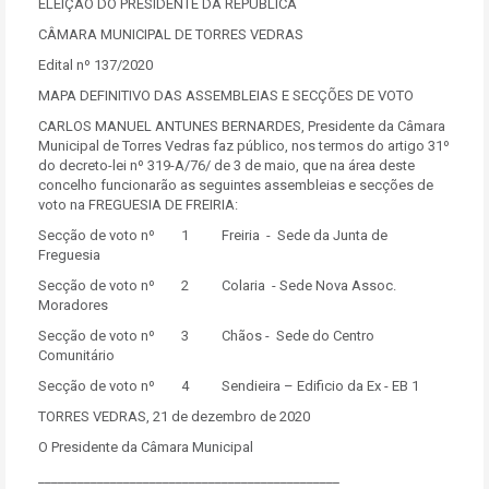
ELEIÇÃO DO PRESIDENTE DA REPUBLICA
CÂMARA MUNICIPAL DE TORRES VEDRAS
Edital nº 137/2020
MAPA DEFINITIVO DAS ASSEMBLEIAS E SECÇÕES DE VOTO
CARLOS MANUEL ANTUNES BERNARDES, Presidente da Câmara
Municipal de Torres Vedras faz público, nos termos do artigo 31º
do decreto-lei nº 319-A/76/ de 3 de maio, que na área deste
concelho funcionarão as seguintes assembleias e secções de
voto na FREGUESIA DE FREIRIA:
Secção de voto nº 1 Freiria - Sede da Junta de
Freguesia
Secção de voto nº 2 Colaria - Sede Nova Assoc.
Moradores
Secção de voto nº 3 Chãos - Sede do Centro
Comunitário
Secção de voto nº 4 Sendieira – Edificio da Ex - EB 1
TORRES VEDRAS, 21 de dezembro de 2020
O Presidente da Câmara Municipal
______________________________________________