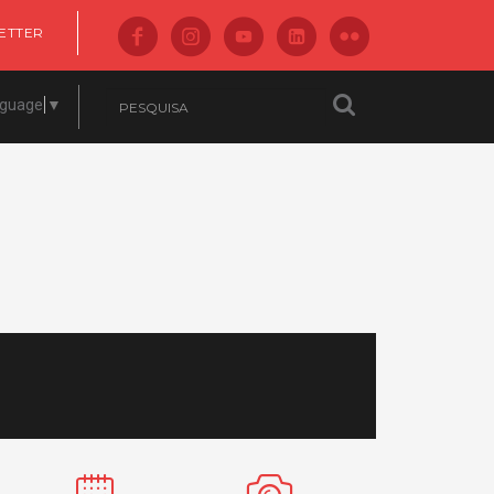
ETTER
nguage
▼