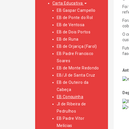
Carta Educativa
Foi
EB Gaspar Campello
ref
EB de Ponte do Rol
For
EB de Ventosa
cob
EB de Dois Portos
O c
EB de Runa
cus
EB de Orjariça (Farol)
Fut
EB Padre Francisco
fas
Soares
EB de Monte Redondo
Ant
EB/JI de Santa Cruz
EB de Outeiro da
Cabeça
Dep
EB Conquinha
JI de Ribeira de
Pedrulhos
EB Padre Vítor
Melícias