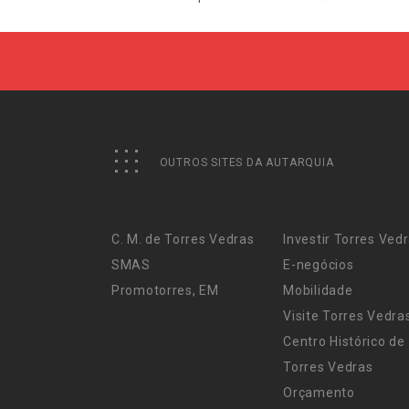
OUTROS SITES DA AUTARQUIA
C. M. de Torres Vedras
Investir Torres Ved
SMAS
E-negócios
Promotorres, EM
Mobilidade
Visite Torres Vedra
Centro Histórico de
Torres Vedras
Orçamento