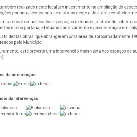
 também realizado neste local um investimento na ampliação do espaço
eições por hora, destinando-se a alunos deste e de outros estabelecime
am também requalificados os espaços exteriores, instalando coberturas
ertos e uma portaria, efetuando arrelvamento e pavimentação em calça
usto destas obras, que abrangeram uma área de aproximadamente 1900
teados pelo Município.
uramente, está prevista uma intervenção mais vasta nos espaços de aul
e).
es da intervenção
ois da intervenção