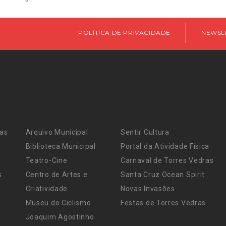
POLÍTICA DE PRIVACIDADE
NEWSL
ras
Arquivo Municipal
Sentir Cultura
Biblioteca Municipal
Portal da Atividade Física
Teatro-Cine
Carnaval de Torres Vedras
s
Centro de Artes e
Santa Cruz Ocean Spirit
Criatividade
Novas Invasões
Museu do Ciclismo
Festas de Torres Vedras
Joaquim Agostinho