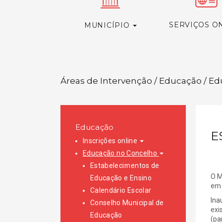
SERVIÇOS O
MUNICÍPIO
Áreas de Intervenção / Educação / E
Educação
E
Inscrições online
Educação no Concelho
Estabelecimentos de
O M
Educação e Ensino
em 
Calendário Escolar
Ina
Conselho Municipal de
exi
Educação
(pa