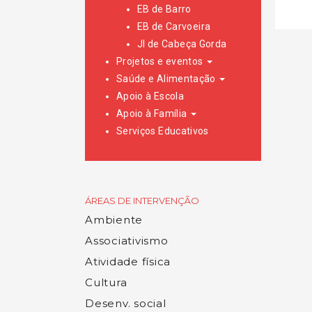
EB de Barro
EB de Carvoeira
JI de Cabeça Gorda
Projetos e eventos
Saúde e Alimentação
Apoio à Escola
Apoio à Família
Serviços Educativos
ÁREAS DE INTERVENÇÃO
Ambiente
Associativismo
Atividade física
Cultura
Desenv. social