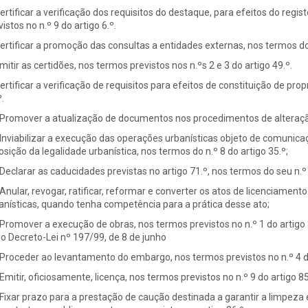
Certificar a verificação dos requisitos do destaque, para efeitos do regi
istos no n.º 9 do artigo 6.º.
Certificar a promoção das consultas a entidades externas, nos termos do 
Emitir as certidões, nos termos previstos nos n.ºs 2 e 3 do artigo 49.º.
Certificar a verificação de requisitos para efeitos de constituição de prop
.
 Promover a atualização de documentos nos procedimentos de alteração à
 Inviabilizar a execução das operações urbanísticas objeto de comunic
osição da legalidade urbanística, nos termos do n.º 8 do artigo 35.º;
 Declarar as caducidades previstas no artigo 71.º, nos termos do seu n.º 
 Anular, revogar, ratificar, reformar e converter os atos de licenciamen
anísticas, quando tenha competência para a prática desse ato;
 Promover a execução de obras, nos termos previstos no n.º 1 do artigo 
do Decreto-Lei nº 197/99, de 8 de junho
 Proceder ao levantamento do embargo, nos termos previstos no n.º 4 do
 Emitir, oficiosamente, licença, nos termos previstos no n.º 9 do artigo 85
 Fixar prazo para a prestação de caução destinada a garantir a limpez