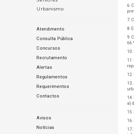
6. 
Urbanismo
prev
7. 
8. 
Atendimento
9. 
Consulta Pública
66.º
Concursos
10.
Recrutamento
11.
rep
Alertas
12.
Regulamentos
13.
Requerimentos
urb
Contactos
14.
a) 
15.
Avisos
16.
Notícias
17.