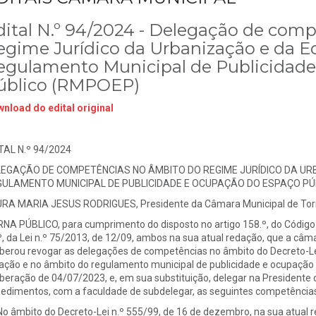
dital N.º 94/2024 - Delegação de com
egime Jurídico da Urbanização e da Ed
egulamento Municipal de Publicidad
úblico (RMPOEP)
nload do edital original
TAL N.º 94/2024
EGAÇÃO DE COMPETÊNCIAS NO ÂMBITO DO REGIME JURÍDICO DA URB
ULAMENTO MUNICIPAL DE PUBLICIDADE E OCUPAÇÃO DO ESPAÇO PÚ
RA MARIA JESUS RODRIGUES, Presidente da Câmara Municipal de Torr
NA PÚBLICO, para cumprimento do disposto no artigo 158.º, do Código 
º, da Lei n.º 75/2013, de 12/09, ambos na sua atual redação, que a câm
iberou revogar as delegações de competências no âmbito do Decreto-Le
ação e no âmbito do regulamento municipal de publicidade e ocupação 
iberação de 04/07/2023, e, em sua substituição, delegar na Presidente o
edimentos, com a faculdade de subdelegar, as seguintes competências
No âmbito do Decreto-Lei n.º 555/99, de 16 de dezembro, na sua atual 