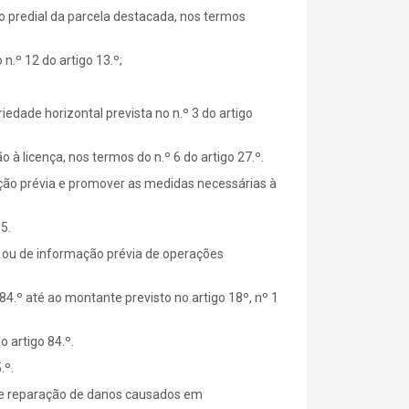
sto predial da parcela destacada, nos termos
n.º 12 do artigo 13.º;
riedade horizontal prevista no n.º 3 do artigo
 licença, nos termos do n.º 6 do artigo 27.º.
ação prévia e promover as medidas necessárias à
5.
to ou de informação prévia de operações
84.º até ao montante previsto no artigo 18º, nº 1
 artigo 84.º.
.º.
a e reparação de danos causados em