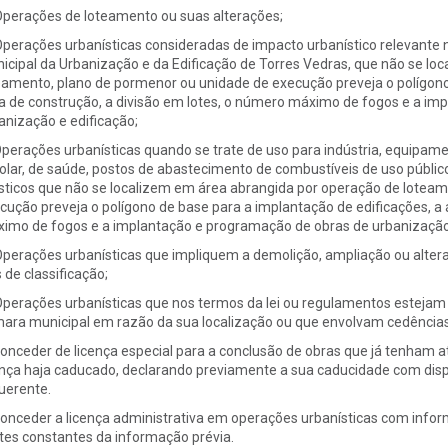
Operações de loteamento ou suas alterações;
Operações urbanísticas consideradas de impacto urbanístico relevante
icipal da Urbanização e da Edificação de Torres Vedras, que não se lo
eamento, plano de pormenor ou unidade de execução preveja o polígono
a de construção, a divisão em lotes, o número máximo de fogos e a im
anização e edificação;
Operações urbanísticas quando se trate de uso para indústria, equipamen
olar, de saúde, postos de abastecimento de combustíveis de uso públi
ísticos que não se localizem em área abrangida por operação de lotea
cução preveja o polígono de base para a implantação de edificações, a 
imo de fogos e a implantação e programação de obras de urbanização 
Operações urbanísticas que impliquem a demolição, ampliação ou alter
s de classificação;
Operações urbanísticas que nos termos da lei ou regulamentos estejam
ara municipal em razão da sua localização ou que envolvam cedências 
Conceder de licença especial para a conclusão de obras que já tenham
ença haja caducado, declarando previamente a sua caducidade com disp
uerente.
Conceder a licença administrativa em operações urbanísticas com inform
ites constantes da informação prévia.