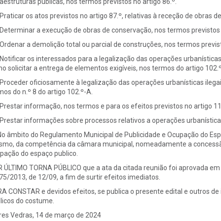
raestruturas publicas, nos termos previstos no artigo 86.º.
 Praticar os atos previstos no artigo 87.º, relativas à receção de obras d
 Determinar a execução de obras de conservação, nos termos previstos no 
 Ordenar a demolição total ou parcial de construções, nos termos previsto
 Notificar os interessados para a legalização das operações urbanísticas
o solicitar a entrega de elementos exigíveis, nos termos do artigo 102.º
 Proceder oficiosamente à legalização das operações urbanísticas ilega
mos do n.º 8 do artigo 102.º-A.
 Prestar informação, nos termos e para os efeitos previstos no artigo 11
 Prestar informações sobre processos relativos a operações urbanísticas
No âmbito do Regulamento Municipal de Publicidade e Ocupação do Espaç
mo, da competência da câmara municipal, nomeadamente a concessão d
pação do espaço publico.
 ÚLTIMO TORNA PÚBLICO que a ata da citada reunião foi aprovada em min
 75/2013, de 12/09, a fim de surtir efeitos imediatos.
A CONSTAR e devidos efeitos, se publica o presente edital e outros de i
licos do costume.
res Vedras, 14 de março de 2024