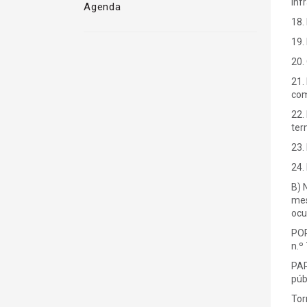
inf
Agenda
18.
19.
20.
21.
com
22.
ter
23.
24.
B) 
mes
ocu
POR
n.º
PAR
púb
Tor