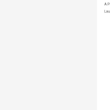
A P
Lau