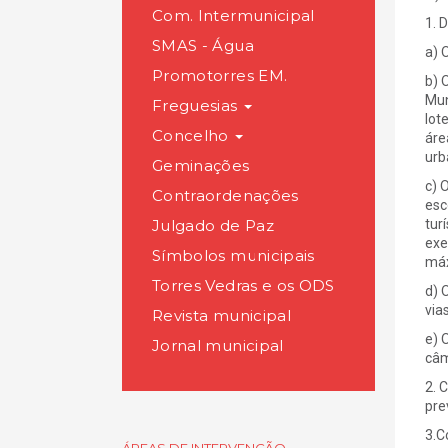
Com. Intermunicipal
1. 
SMAS - Água
a) 
Promotorres EM.
b) 
Mun
Freguesias
lot
Concelho
áre
urb
Geminações
c) 
Contraordenações
esc
Julgado de Paz
tur
exe
Símbolos municipais
máx
Torres Vedras e os ODS
d) 
via
Revista municipal
e) 
Jornal municipal
câm
2. 
pre
3.C