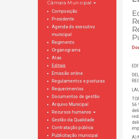
Câmara Municipal
Composição
E
Presidente
R
Agenda do executivo
R
municipal
P
Regimento
Dow
Organograma
Atas
Editais
EDI
Emissão online
DEL
REG
Regulamentos e posturas
Requerimentos
LAU
Documentos de gestão
TOR
Arquivo Municipal
56.
del
Recursos humanos
red
Gestão da Qualidade
del
Contratação pública
imp
Publicitação municipal
A) 