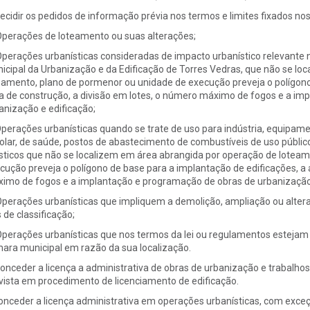
Decidir os pedidos de informação prévia nos termos e limites fixados nos
Operações de loteamento ou suas alterações;
Operações urbanísticas consideradas de impacto urbanístico relevante
icipal da Urbanização e da Edificação de Torres Vedras, que não se lo
eamento, plano de pormenor ou unidade de execução preveja o polígono
a de construção, a divisão em lotes, o número máximo de fogos e a im
anização e edificação;
Operações urbanísticas quando se trate de uso para indústria, equipamen
olar, de saúde, postos de abastecimento de combustíveis de uso públi
ísticos que não se localizem em área abrangida por operação de lotea
cução preveja o polígono de base para a implantação de edificações, a 
imo de fogos e a implantação e programação de obras de urbanização 
Operações urbanísticas que impliquem a demolição, ampliação ou alter
s de classificação;
Operações urbanísticas que nos termos da lei ou regulamentos estejam
ara municipal em razão da sua localização.
Conceder a licença a administrativa de obras de urbanização e trabalh
vista em procedimento de licenciamento de edificação.
onceder a licença administrativa em operações urbanísticas, com exceç