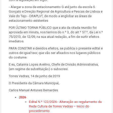
- Alargar a zona de estacionamento G até junto da escola S.
Gonçalo e Direção Regional de Agricultura e Pescas de Lisboa e
Vale do Tejo - DRAPLVT, de modo a englobar as áreas de
estacionamento existentes
POR ÚLTIMO TORNA PÚBLICO que a ata da citada reunião foi
aprovada em minuta, nos termos do n.º 3, do art.º 57.º, da Lei n.º
75/2013, de 12/09, na sua atual redação, a fim de surtir efeitos
imediatos.
PARA CONSTAR e devidos efeitos, se publica o presente edital e
outros de igual teor, que vão ser afixados nos lugares públicos
do costume.
E eu, Catarina Lopes Avelino, Chefe de Divisão Administrativa,
(em regime de substituição) o subscrevi.
Torres Vedras, 14 de junho de 2019
O Presidente da Câmara Municipal,
Carlos Manuel Antunes Bernardes
2026
Edital N.º 122/2026 - Alteração ao regulamento da
Rede Cultura de Torres Vedras – Início do
procedimento