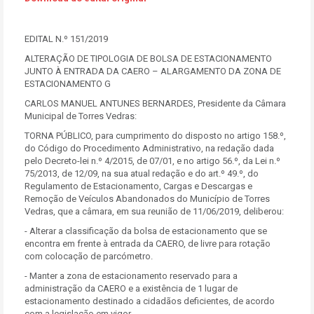
EDITAL N.º 151/2019
ALTERAÇÃO DE TIPOLOGIA DE BOLSA DE ESTACIONAMENTO
JUNTO À ENTRADA DA CAERO – ALARGAMENTO DA ZONA DE
ESTACIONAMENTO G
CARLOS MANUEL ANTUNES BERNARDES, Presidente da Câmara
Municipal de Torres Vedras:
TORNA PÚBLICO, para cumprimento do disposto no artigo 158.º,
do Código do Procedimento Administrativo, na redação dada
pelo Decreto-lei n.º 4/2015, de 07/01, e no artigo 56.º, da Lei n.º
75/2013, de 12/09, na sua atual redação e do art.º 49.º, do
Regulamento de Estacionamento, Cargas e Descargas e
Remoção de Veículos Abandonados do Município de Torres
Vedras, que a câmara, em sua reunião de 11/06/2019, deliberou:
- Alterar a classificação da bolsa de estacionamento que se
encontra em frente à entrada da CAERO, de livre para rotação
com colocação de parcómetro.
- Manter a zona de estacionamento reservado para a
administração da CAERO e a existência de 1 lugar de
estacionamento destinado a cidadãos deficientes, de acordo
com a legislação em vigor.