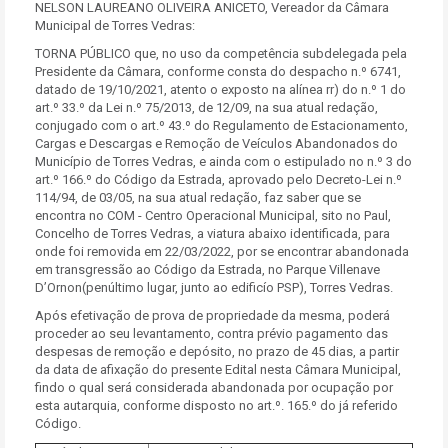
NELSON LAUREANO OLIVEIRA ANICETO, Vereador da Câmara
Municipal de Torres Vedras:
TORNA PÚBLICO que, no uso da competência subdelegada pela
Presidente da Câmara, conforme consta do despacho n.º 6741,
datado de 19/10/2021, atento o exposto na alínea rr) do n.º 1 do
art.º 33.º da Lei n.º 75/2013, de 12/09, na sua atual redação,
conjugado com o art.º 43.º do Regulamento de Estacionamento,
Cargas e Descargas e Remoção de Veículos Abandonados do
Município de Torres Vedras, e ainda com o estipulado no n.º 3 do
art.º 166.º do Código da Estrada, aprovado pelo Decreto-Lei n.º
114/94, de 03/05, na sua atual redação, faz saber que se
encontra no COM - Centro Operacional Municipal, sito no Paul,
Concelho de Torres Vedras, a viatura abaixo identificada, para
onde foi removida em 22/03/2022, por se encontrar abandonada
em transgressão ao Código da Estrada, no Parque Villenave
D’Ornon(penúltimo lugar, junto ao edificío PSP), Torres Vedras.
Após efetivação de prova de propriedade da mesma, poderá
proceder ao seu levantamento, contra prévio pagamento das
despesas de remoção e depósito, no prazo de 45 dias, a partir
da data de afixação do presente Edital nesta Câmara Municipal,
findo o qual será considerada abandonada por ocupação por
esta autarquia, conforme disposto no art.º. 165.º do já referido
Código.