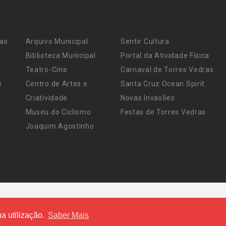
ras
Arquivo Municipal
Sentir Cultura
Biblioteca Municipal
Portal da Atividade Física
Teatro-Cine
Carnaval de Torres Vedras
s
Centro de Artes e
Santa Cruz Ocean Spirit
Criatividade
Novas Invasões
Museu do Ciclismo
Festas de Torres Vedras
Joaquim Agostinho
a utilização.
Saber Mais