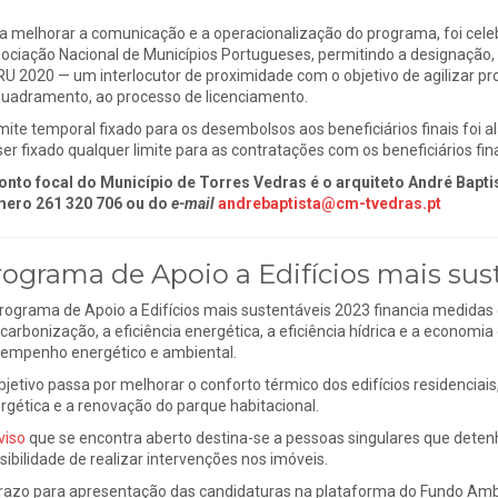
a melhorar a comunicação e a operacionalização do programa, foi cel
ociação Nacional de Municípios Portugueses, permitindo a designação, 
RU 2020 — um interlocutor de proximidade com o objetivo de agilizar p
uadramento, ao processo de licenciamento.
imite temporal fixado para os desembolsos aos beneficiários finais foi
ser fixado qualquer limite para as contratações com os beneficiários fina
onto focal do Município de Torres Vedras é o arquiteto André Bapti
ero 261 320 706 ou do
e-mail
andrebaptista@cm-tvedras.pt
rograma de Apoio a Edifícios mais sus
rograma de Apoio a Edifícios mais sustentáveis 2023 financia medidas
carbonização, a eficiência energética, a eficiência hídrica e a economia 
empenho energético e ambiental.
bjetivo passa por melhorar o conforto térmico dos edifícios residenciais
rgética e a renovação do parque habitacional.
viso
que se encontra aberto destina-se a pessoas singulares que detenh
sibilidade de realizar intervenções nos imóveis.
razo para apresentação das candidaturas na plataforma do Fundo Ambi