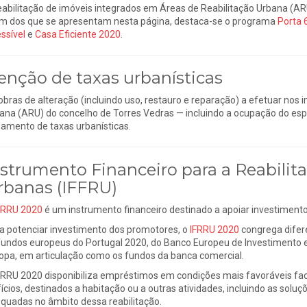
eabilitação de imóveis integrados em Áreas de Reabilitação Urbana (AR
m dos que se apresentam nesta página, destaca-se o programa
Porta
ssível
e
Casa Eficiente 2020
.
senção de taxas urbanísticas
obras de alteração (incluindo uso, restauro e reparação) a efetuar nos
ana (ARU) do concelho de Torres Vedras — incluindo a ocupação do esp
amento de taxas urbanísticas.
nstrumento Financeiro para a Reabilita
rbanas (IFFRU)
FRRU 2020
é um instrumento financeiro destinado a apoiar investimentos
a potenciar investimento dos promotores, o
IFRRU 2020
congrega difer
fundos europeus do Portugal 2020, do Banco Europeu de Investimento
opa, em articulação como os fundos da banca comercial.
FRRU 2020 disponibiliza empréstimos em condições mais favoráveis face
fícios, destinados a habitação ou a outras atividades, incluindo as solu
quadas no âmbito dessa reabilitação.