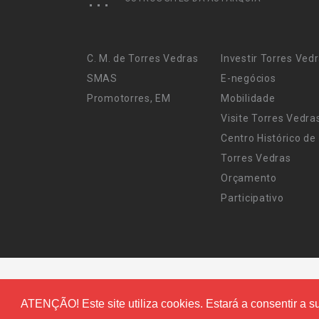
C. M. de Torres Vedras
Investir Torres Ved
SMAS
E-negócios
Promotorres, EM
Mobilidade
Visite Torres Vedra
Centro Histórico de
Torres Vedras
Orçamento
Participativo
ATENÇÃO! Este site utiliza cookies. Estará a consentir a su