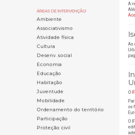
A r
Alé
ÁREAS DE INTERVENÇÃO
Ace
Ambiente
Associativismo
I
Atividade física
As 
Cultura
Urb
Desenv. social
pag
Economia
I
Educação
U
Habitação
Juventude
O
I
Mobilidade
Par
os 
Ordenamento do território
Eur
Participação
O I
edi
Proteção civil
ade