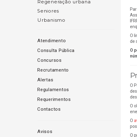
Regeneração urbana
Par
Seniores
Ass
Urbanismo
IFR
enq
O l
Atendimento
de 
Consulta Pública
O p
núm
Concursos
Recrutamento
P
Alertas
O P
Regulamentos
des
des
Requerimentos
O o
Contactos
ene
O
a
pos
Avisos
O p