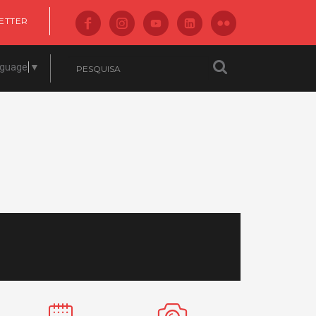
ETTER
nguage
▼