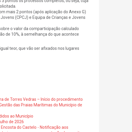
3 pontos os processos completos, ou seja, cuja
licitada.
 com mais 2 pontos (após aplicação do Anexo G)
 Jovens (CPCJ) e Equipa de Crianças e Jovens
sobre o valor da comparticipação calculado
ução de 10%, à semelhança do que acontece
gual teor, que vão ser afixados nos lugares
ra de Torres Vedras – Início do procedimento
Gestão das Praias Marítimas do Município de
didos ao Município
julho de 2026
 Encosta do Castelo - Notificação aos