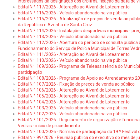
interessados da designação dos árbitros, fixação da data de v
Edital N.º 117/2026 - Alteração ao Alvará de Loteamento
Edital N.º 116/2026 - Veículo abandonado na via pública
Edital N.º 115/2026 - Atualização de preços de venda ao públ
da República e Azenha de Santa Cruz
Edital N.º 114/2026 - Instalações desportivas municipais - preç
Edital N.º 113/2026 - Veículo abandonado na via pública
Edital N.º 112/2026 - Abertura do período de consulta públic
Funcionamento do Serviço de Polícia Municipal de Torres Ved
Edital N.º 111/2026 - Alteração ao Alvará de Loteamento
Edital N.º 110/2026 - Veículo abandonado na via pública
Edital N.º 109/2026 - Programa de Teleassistência do Municíp
participação
Edital N.º 108/2026 - Programa de Apoio ao Arrendamento 2
Edital N.º 107/2026 - Fixação de preços de venda ao público
Edital N.º 106/2026 - Alteração ao Alvará de Loteamento
Edital N.º 105/2026 - Alteração ao Alvará de Loteamento
Edital N.º 104/2026 - Alteração ao Alvará de Loteamento
Edital N.º 103/2026 - Veículo abandonado na via pública
Edital N.º 102/2026 - Veículo abandonado na via pública
Edital N.º 101/2026 - Regulamento de organização e funcionam
Vedras - início de procedimento
Edital N.º 100/2026 - Normas de participação do 19.º Festival d
Edital N.º 99/2026 - Reunião pública do executivo do mês de 