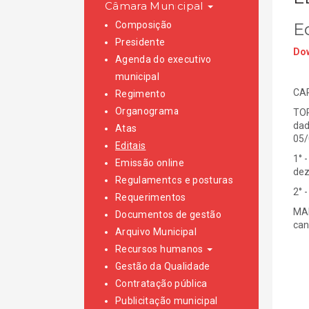
Câmara Municipal
Composição
E
Presidente
Dow
Agenda do executivo
municipal
CAR
Regimento
Organograma
TOR
dad
Atas
05/
Editais
1° 
Emissão online
dez
Regulamentos e posturas
2° 
Requerimentos
MAI
Documentos de gestão
can
Arquivo Municipal
Recursos humanos
Gestão da Qualidade
Contratação pública
Publicitação municipal