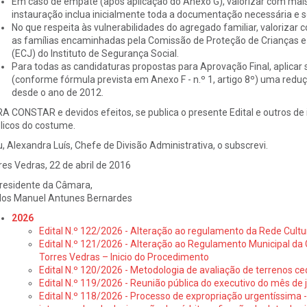
Em caso de empate (após aplicação do Anexo G), valorizar com mais 
instauração inclua inicialmente toda a documentação necessária e so
No que respeita às vulnerabilidades do agregado familiar, valorizar
as famílias encaminhadas pela Comissão de Proteção de Crianças e
(ECJ) do Instituto de Segurança Social.
Para todas as candidaturas propostas para Aprovação Final, aplicar 
(conforme fórmula prevista em Anexo F - n.º 1, artigo 8º) uma red
desde o ano de 2012.
A CONSTAR e devidos efeitos, se publica o presente Edital e outros de i
licos do costume.
u, Alexandra Luís, Chefe de Divisão Administrativa, o subscrevi.
res Vedras, 22 de abril de 2016
residente da Câmara,
los Manuel Antunes Bernardes
2026
Edital N.º 122/2026 - Alteração ao regulamento da Rede Cultu
Edital N.º 121/2026 - Alteração ao Regulamento Municipal da 
Torres Vedras – Inicio do Procedimento
Edital N.º 120/2026 - Metodologia de avaliação de terrenos ce
Edital N.º 119/2026 - Reunião pública do executivo do mês de 
Edital N.º 118/2026 - Processo de expropriação urgentíssima -