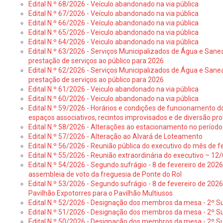
Edital N.º 68/2026 - Veículo abandonado na via pública
Edital N.º 67/2026 - Veículo abandonado na via pública
Edital N.º 66/2026 - Veículo abandonado na via pública
Edital N.º 65/2026 - Veiculo abandonado na via pública
Edital N.º 64/2026 - Veiculo abandonado na via pública
Edital N.º 63/2026 - Serviços Municipalizados de Água e Sane
prestação de serviços ao público para 2026
Edital N.º 62/2026 - Serviços Municipalizados de Água e Sane
prestação de serviços ao público para 2026
Edital N.º 61/2026 - Veiculo abandonado na via pública
Edital N.º 60/2026 - Veiculo abandonado na via pública
Edital N.º 59/2026 - Horários e condições de funcionamento d
espaços associativos, recintos improvisados e de diversão pro
Edital N.º 58/2026 - Alterações ao estacionamento no período 
Edital N.º 57/2026 - Alteração ao Alvará de Loteamento
Edital N.º 56/2026 - Reunião pública do executivo do mês de fe
Edital N.º 55/2026 - Reunião extraordinária do executivo – 1
Edital N.º 54/2026 - Segundo sufrágio - 8 de fevereiro de 202
assembleia de voto da freguesia de Ponte do Rol
Edital N.º 53/2026 - Segundo sufrágio - 8 de fevereiro de 202
Pavilhão Expotorres para o Pavilhão Multiusos
Edital N.º 52/2026 - Designação dos membros da mesa - 2º Su
Edital N.º 51/2026 - Designação dos membros da mesa - 2º S
Edital N.º 50/2026 - Designação dos membros da mesa - 2º Su