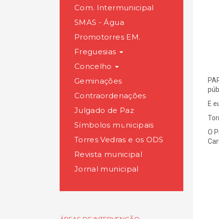
Com. Intermunicipal
SMAS - Água
Promotorres EM.
Freguesias
Concelho
Geminações
PAR
púb
Contraordenações
E e
Julgado de Paz
Tor
Símbolos municipais
O P
Torres Vedras e os ODS
Car
Revista municipal
Jornal municipal