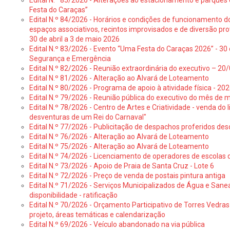
Edital N.º 85/2026 - Alterações ao estacionamento e parque
Festa do Caraças”
Edital N.º 84/2026 - Horários e condições de funcionamento d
espaços associativos, recintos improvisados e de diversão pro
30 de abril a 3 de maio 2026
Edital N.º 83/2026 - Evento “Uma Festa do Caraças 2026” - 30 
Segurança e Emergência
Edital N.º 82/2026 - Reunião extraordinária do executivo – 2
Edital N.º 81/2026 - Alteração ao Alvará de Loteamento
Edital N.º 80/2026 - Programa de apoio à atividade física - 202
Edital N.º 79/2026 - Reunião pública do executivo do mês de 
Edital N.º 78/2026 - Centro de Artes e Criatividade - venda do
desventuras de um Rei do Carnaval"
Edital N.º 77/2026 - Publicitação de despachos proferidos des
Edital N.º 76/2026 - Alteração ao Alvará de Loteamento
Edital N.º 75/2026 - Alteração ao Alvará de Loteamento
Edital N.º 74/2026 - Licenciamento de operadores de escolas 
Edital N.º 73/2026 - Apoio de Praia de Santa Cruz - Lote 6
Edital N.º 72/2026 - Preço de venda de postais pintura antiga
Edital N.º 71/2026 - Serviços Municipalizados de Água e Sane
disponibilidade - ratificação
Edital N.º 70/2026 - Orçamento Participativo de Torres Vedras 
projeto, áreas temáticas e calendarização
Edital N.º 69/2026 - Veículo abandonado na via pública