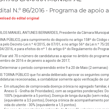
dital N.º 86/2016 - Programa de apoio
nload do edital original
LOS MANUEL ANTUNES BERNARDES, Presidente da Câmara Municipal d
NA PÚBLICO, para cumprimento do disposto no artigo 158º do Código 
a pelo Decreto-Lei n.º 4/2015, de 07/01, e no artigo 56º da Lei n.º 75/
04/2016, e para efeitos do nº 1 do artigo 6º do Regulamento do Progr
- Fixar até 70 o número de candidaturas a apoiar no âmbito do programa
embro de 2016 e de janeiro a agosto de 2017;
- Determinar o período compreendido entre 9 a 20 de Maio (2 semanas)
S TORNA PÚBLICO que foi ainda deliberado aprovar os seguintes comp
didaturas rececionadas, a contabilizar somente após verificação de cu
Em situações de comprovada doença crónica no agregado familiar, é
Anexo G - Grelha de Prioridades), com as seguintes ponderações: D
100% (equivalente a 5 pontos); Doença de longa duração (sem redu
(equivalente a 3,5 pontos); Doença crónica de acompanhamento pon
vida do utente - 30% (equivalente a 1,5 pontos).