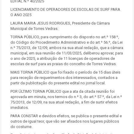
EDITAL N.º 40/2025
LICENCIAMENTO DE OPERADORES DE ESCOLAS DE SURF PARA
O ANO 2025
LAURA MARIA JESUS RODRIGUES, Presidente da Câmara
Municipal de Torres Vedras:
TORNA PÚBLICO, para cumprimento do disposto no art.º 158.º,
do Código do Procedimento Administrativo e do art.º 56.º, da Lei
n.º 75/2013, de 12/09, ambos na sua atual redação, que a câmara
municipal, em sua reunião de 11/03/2025, deliberou aprovar, para
o ano de 2025, a atribuição de 11 licenças de operadores de
escolas de surf para as praias do concelho de Torres Vedras.
MAIS TORNA PÚBLICO que foi fixado o período de 15 dias úteis
para receção de requerimentos dos interessados, contados a
partir da publicitação do presente edital no jornal local.
POR ÚLTIMO TORNA PÚBLICO que a ata da citada reunião foi
aprovada em minuta, nos termos do n.º 3, do art.º 57.º, da Lei n.º
75/2013, de 12/09, na sua atual redação, a fim de surtir efeitos
imediatos.
PARA CONSTAR e devidos efeitos, se publica o presente edital e
outros de igual teor, que vão ser afixados nos lugares públicos
do costume.