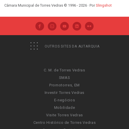
Câmara Municipal de Torres Vedras © 1996 - 2026 · Por
Slingshot
OUTROS SITES DA AUTARQUIA
C. M. de Torres Vedras
SMAS
Promotorres, EM
Investir Torres Vedras
E-negócios
Mobilidade
Visite Torres Vedras
Centro Histórico de Torres Vedras