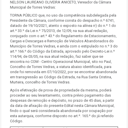
NELSON LAUREANO OLIVEIRA ANICETO, Vereador da Câmara
Municipal de Torres Vedras:
TORNA PÚBLICO que, no uso da competência subdelegada pela
Presidente da Câmara, conforme consta do despacho n.º 6741,
datado de 19/10/2021, atento o exposto na alínea rr) do n.º 1 do
art.º 33.º da Lei n.º 75/2013, de 12/09, na sua atual redação,
conjugado com o art.º 43.º do Regulamento de Estacionamento,
Cargas e Descargas e Remoção de Veículos Abandonados do
Município de Torres Vedras, e ainda com o estipulado no n.º 3 do
art.º 166.º do Código da Estrada, aprovado pelo Decreto-Lei n.º
114/94, de 03/05, na sua atual redação, faz saber que se
encontra no COM - Centro Operacional Municipal, sito no Paul,
Concelho de Torres Vedras, a viatura abaixo identificada, para
onde foi removida em 07/10/2022, por se encontrar abandonada
em transgressão ao Código da Estrada, na Rua Santa Cristina,
Murteira, concelho de Torres Vedras.
Após efetivação de prova de propriedade da mesma, poderá
proceder ao seu levantamento, contra prévio pagamento das
despesas de remoção e depósito, no prazo de 45 dias, a partir
da data de afixação do presente Edital nesta Câmara Municipal,
findo o qual será considerada abandonada por ocupação por
esta autarquia, conforme disposto no art.º. 165.º do já referido
Código.