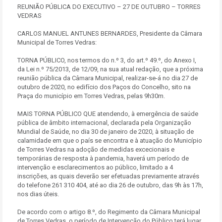
REUNIÃO PÚBLICA DO EXECUTIVO – 27 DE OUTUBRO – TORRES
VEDRAS
CARLOS MANUEL ANTUNES BERNARDES, Presidente da Câmara
Municipal de Torres Vedras:
TORNA PÚBLICO, nos termos do n.º 3, do art.º 49.º, do Anexo I,
da Lei n.º 75/2013, de 12/09, na sua atual redação, que a próxima
reunião pública da Câmara Municipal, realizar-se-á no dia 27 de
outubro de 2020, no edifício dos Paços do Concelho, sito na
Praça do município em Torres Vedras, pelas 9h30m.
MAIS TORNA PÚBLICO QUE atendendo, à emergência de saúde
pública de âmbito internacional, declarada pela Organização
Mundial de Saúde, no dia 30 de janeiro de 2020, à situação de
calamidade em que o país se encontra e à atuação do Município
de Torres Vedras na adoção de medidas excecionais e
temporárias de resposta à pandemia, haverá um período de
intervenção e esclarecimentos ao público, limitado a 4
inscrições, as quais deverão ser efetuadas previamente através
do telefone 261 310 404, até ao dia 26 de outubro, das 9h às 17h,
nos dias úteis.
De acordo com o artigo 8.º, do Regimento da Câmara Municipal
de Torres Vedras, o período de Intervenção do Público terá lugar