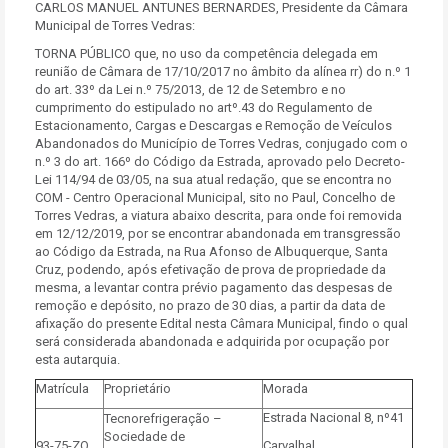
CARLOS MANUEL ANTUNES BERNARDES, Presidente da Câmara
Municipal de Torres Vedras:
TORNA PÚBLICO que, no uso da competência delegada em
reunião de Câmara de 17/10/2017 no âmbito da alínea rr) do n.º 1
do art. 33º da Lei n.º 75/2013, de 12 de Setembro e no
cumprimento do estipulado no artº.43 do Regulamento de
Estacionamento, Cargas e Descargas e Remoção de Veículos
Abandonados do Município de Torres Vedras, conjugado com o
n.º 3 do art. 166º do Código da Estrada, aprovado pelo Decreto-
Lei 114/94 de 03/05, na sua atual redação, que se encontra no
COM - Centro Operacional Municipal, sito no Paul, Concelho de
Torres Vedras, a viatura abaixo descrita, para onde foi removida
em 12/12/2019, por se encontrar abandonada em transgressão
ao Código da Estrada, na Rua Afonso de Albuquerque, Santa
Cruz, podendo, após efetivação de prova de propriedade da
mesma, a levantar contra prévio pagamento das despesas de
remoção e depósito, no prazo de 30 dias, a partir da data de
afixação do presente Edital nesta Câmara Municipal, findo o qual
será considerada abandonada e adquirida por ocupação por
esta autarquia.
Matrícula
Proprietário
Morada
Estrada Nacional 8, nº41
Tecnorefrigeração –
Sociedade de
93-75-ZQ
Carvalhal