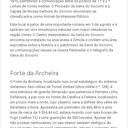
1810, permitindo a comunicação entre os postos da 1.ª e 2.ª
Linhas de Torres Vedras. O Povoado da Serra do Socorro e a
Capela de Nossa Senhora do Socorro encontram-se
classificados como Imóvel de Interesse Público.
Este local é palco de uma importante romaria em 5 de agosto e é
também um dos miradouros naturais com maior relevância na
região Oeste. O Centro Interpretativo da Serra do Socorro
encontra-se instalado na área anexa à Ermida e contém uma área
expositiva sobre a história e o património da Serra do Socorro,
as comunicações visuais na Guerra Peninsular e o telégrafo da
Serra do Socorro.
Forte da Archeira
O Forte da Archeira, localizado num local estratégico do sistema
defensivo das Linhas de Torres Vedras (obra militar n.º 128), é
uma estrutura de grande dimensão que pertencia à Primeira Linha
Defensiva, a par com os fortes de Catefica e Feiteira, localizados
um pouco mais a norte, cujo objetivo seria a defesa dos vales de
Ribaldeira e Runa. Apresenta um perímetro de 436,48 m e uma
área de cerca de 9.534,44 m2, estava munido com seis bocas-de-
fogo (calibre 12) e uma guarnição de 500 homens. Apesar de
não possuir canhoneiras, no seu interior existem vestígios do
que aparenta ser um paiol semienterrado. Integra o conjunto das