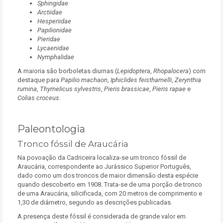
Sphingidae
Arctiidae
Hesperiidae
Papilionidae
Pieridae
Lycaenidae
Nymphalidae
A maioria são borboletas diurnas (
Lepidoptera
,
Rhopalocera
) com
destaque para
Papilio machaon
,
Iphiclides feisthamelli
,
Zerynthia
rumina
,
Thymelicus sylvestris
,
Pieris brassicae
,
Pieris rapae
e
Colias croceus
.
Paleontologia
Tronco fóssil de Araucária
Na povoação da Cadriceira localiza-se um tronco fóssil de
Araucária, correspondente ao Jurássico Superior Português,
dado como um dos troncos de maior dimensão desta espécie
quando descoberto em 1908. Trata-se de uma porção de tronco
de uma Araucária, silicificada, com 20 metros de comprimento e
1,30 de diâmetro, segundo as descrições publicadas.
A presença deste fóssil é considerada de grande valor em