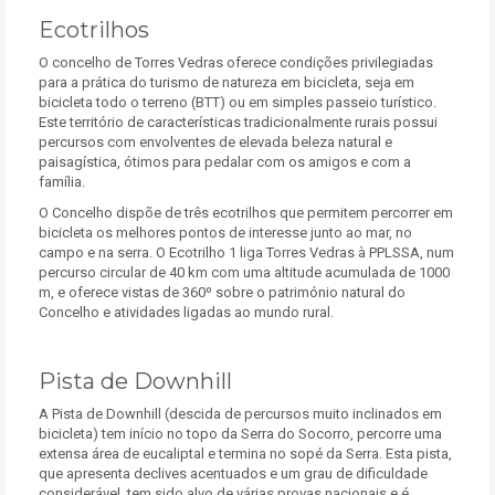
Ecotrilhos
O concelho de Torres Vedras oferece condições privilegiadas
para a prática do turismo de natureza em bicicleta, seja em
bicicleta todo o terreno (BTT) ou em simples passeio turístico.
Este território de características tradicionalmente rurais possui
percursos com envolventes de elevada beleza natural e
paisagística, ótimos para pedalar com os amigos e com a
família.
O Concelho dispõe de três ecotrilhos que permitem percorrer em
bicicleta os melhores pontos de interesse junto ao mar, no
campo e na serra. O Ecotrilho 1 liga Torres Vedras à PPLSSA, num
percurso circular de 40 km com uma altitude acumulada de 1000
m, e oferece vistas de 360º sobre o património natural do
Concelho e atividades ligadas ao mundo rural.
Pista de Downhill
A Pista de Downhill (descida de percursos muito inclinados em
bicicleta) tem início no topo da Serra do Socorro, percorre uma
extensa área de eucaliptal e termina no sopé da Serra. Esta pista,
que apresenta declives acentuados e um grau de dificuldade
considerável, tem sido alvo de várias provas nacionais e é