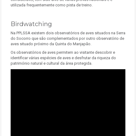
utilizada frequentemente como pista de treino.
Birdwatching
Na PPLSSA existem dois observatórios de aves situados na Serra
do Socorro que são complementados por outro observatório de
aves situado próximo da Quinta do Manjapão.
Os observatórios de aves permitem ao visitante descobrir e
identificar várias espécies de aves e desfrutar da riqueza do
património natural e cultural da área protegida.