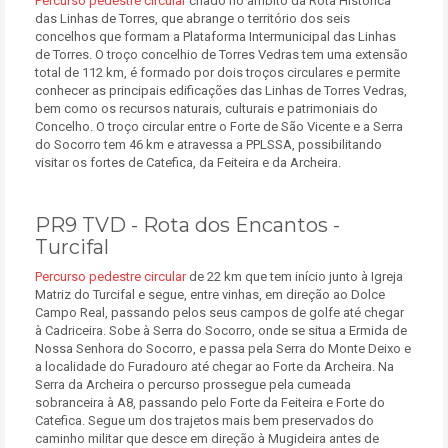
Percurso pedestre circular
criado no âmbito da Rota Histórica
das Linhas de Torres, que abrange o território dos seis
concelhos que formam a Plataforma Intermunicipal das Linhas
de Torres. O troço concelhio de Torres Vedras tem uma extensão
total de 112 km, é formado por dois troços circulares e permite
conhecer as principais edificações das Linhas de Torres Vedras,
bem como os recursos naturais, culturais e patrimoniais do
Concelho. O troço circular entre o Forte de São Vicente e a Serra
do Socorro tem 46 km e atravessa a PPLSSA, possibilitando
visitar os fortes de Catefica, da Feiteira e da Archeira.
PR9 TVD - Rota dos Encantos -
Turcifal
Percurso pedestre circular
de 22 km que tem início junto à Igreja
Matriz do Turcifal e segue, entre vinhas, em direção ao Dolce
Campo Real, passando pelos seus campos de golfe até chegar
à Cadriceira. Sobe à Serra do Socorro, onde se situa a Ermida de
Nossa Senhora do Socorro, e passa pela Serra do Monte Deixo e
a localidade do Furadouro até chegar ao Forte da Archeira. Na
Serra da Archeira o percurso prossegue pela cumeada
sobranceira à A8, passando pelo Forte da Feiteira e Forte do
Catefica. Segue um dos trajetos mais bem preservados do
caminho militar que desce em direção à Mugideira antes de