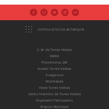
OUTROS SITES DA AUTARQUIA
C. M. de Torres Vedras
SMAS
Promotorres, EM
Investir Torres Vedras
E-negócios
Mobilidade
Visite Torres Vedras
Centro Histórico de Torres Vedras
Orçamento Participativo
Arquivo Municipal