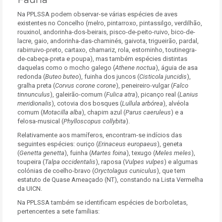
Na PPLSSA podem observar-se várias espécies de aves
existentes no Concelho (melro, pintarroxo, pintassilgo, verdilhão,
rouxinol, andorinha-dos-beirais, pisco-de-peito-ruivo, bico-de-
lacre, gaio, andorinha-das-chaminés, gaivota, trigueirão, pardal,
rabirruivo-preto, cartaxo, chamariz, rola, estorninho, toutinegra-
de-cabeça-preta e poupa), mas também espécies distintas
daquelas como o mocho galego (
Athene noctua
), águia de asa
redonda (
Buteo buteo
), fuinha dos juncos (
Cisticola juncidis
),
gralha preta (
Corvus corone corone
), peneireiro-vulgar (
Falco
tinnunculus
), galeirão-comum (
Fulica atra
), picanço real (
Lanius
meridionalis
), cotovia dos bosques (
Lullula arbórea
), alvéola
comum (
Motacilla alba
), chapim azul (
Parus caeruleus
) e a
felosa-musical (
Phylloscopus collybita
).
Relativamente aos mamíferos, encontram-se indícios das
seguintes espécies: ouriço (
Erinaceus europaeus
), geneta
(
Genetta genetta
), fuinha (
Martes foina
), texugo (
Meles meles
),
toupeira (
Talpa occidentalis
), raposa (
Vulpes vulpes
) e algumas
colónias de coelho-bravo (
Oryctolagus cuniculus
), que tem
estatuto de Quase Ameaçado (NT), constando na Lista Vermelha
da UICN.
Na PPLSSA também se identificam espécies de borboletas,
pertencentes a sete famílias: