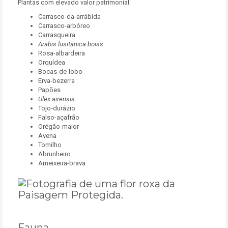
Plantas com elevado valor patrimonial:
Carrasco-da-arrábida
Carrasco-arbóreo
Carrasqueira
Arabis lusitanica boiss
Rosa-albardeira
Orquídea
Bocas-de-lobo
Erva-bezerra
Papões
Ulex airensis
Tojo-durázio
Falso-açafrão
Orégão-maior
Avena
Tomilho
Abrunheiro
Ameixeira-brava
Fauna