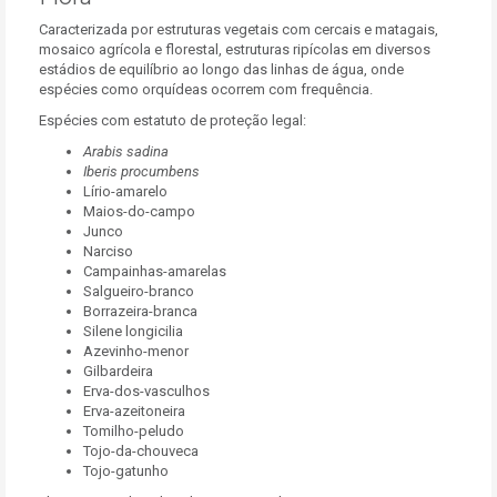
Caracterizada por estruturas vegetais com cercais e matagais,
mosaico agrícola e florestal, estruturas ripícolas em diversos
estádios de equilíbrio ao longo das linhas de água, onde
espécies como orquídeas ocorrem com frequência.
Espécies com estatuto de proteção legal:
Arabis sadina
Iberis procumbens
Lírio-amarelo
Maios-do-campo
Junco
Narciso
Campainhas-amarelas
Salgueiro-branco
Borrazeira-branca
Silene longicilia
Azevinho-menor
Gilbardeira
Erva-dos-vasculhos
Erva-azeitoneira
Tomilho-peludo
Tojo-da-chouveca
Tojo-gatunho