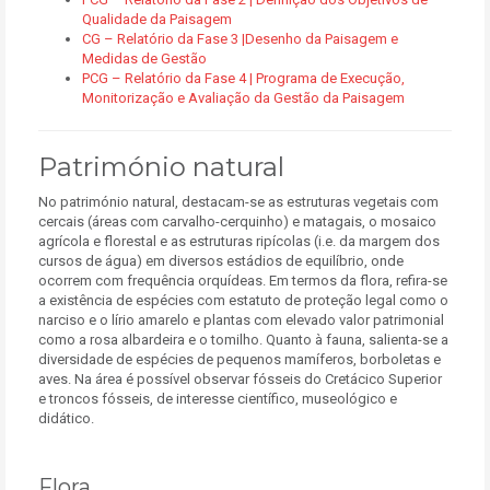
Qualidade da Paisagem
CG – Relatório da Fase 3 |Desenho da Paisagem e
Medidas de Gestão
PCG – Relatório da Fase 4 | Programa de Execução,
Monitorização e Avaliação da Gestão da Paisagem
Património natural
No património natural, destacam-se as estruturas vegetais com
cercais (áreas com carvalho-cerquinho) e matagais, o mosaico
agrícola e florestal e as estruturas ripícolas (i.e. da margem dos
cursos de água) em diversos estádios de equilíbrio, onde
ocorrem com frequência orquídeas. Em termos da flora, refira-se
a existência de espécies com estatuto de proteção legal como o
narciso e o lírio amarelo e plantas com elevado valor patrimonial
como a rosa albardeira e o tomilho. Quanto à fauna, salienta-se a
diversidade de espécies de pequenos mamíferos, borboletas e
aves. Na área é possível observar fósseis do Cretácico Superior
e troncos fósseis, de interesse científico, museológico e
didático.
Flora