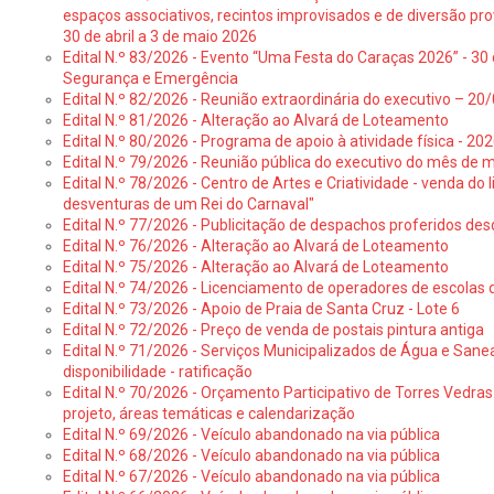
espaços associativos, recintos improvisados e de diversão pro
30 de abril a 3 de maio 2026
Edital N.º 83/2026 - Evento “Uma Festa do Caraças 2026” - 30 
Segurança e Emergência
Edital N.º 82/2026 - Reunião extraordinária do executivo – 2
Edital N.º 81/2026 - Alteração ao Alvará de Loteamento
Edital N.º 80/2026 - Programa de apoio à atividade física - 202
Edital N.º 79/2026 - Reunião pública do executivo do mês de 
Edital N.º 78/2026 - Centro de Artes e Criatividade - venda do
desventuras de um Rei do Carnaval"
Edital N.º 77/2026 - Publicitação de despachos proferidos des
Edital N.º 76/2026 - Alteração ao Alvará de Loteamento
Edital N.º 75/2026 - Alteração ao Alvará de Loteamento
Edital N.º 74/2026 - Licenciamento de operadores de escolas 
Edital N.º 73/2026 - Apoio de Praia de Santa Cruz - Lote 6
Edital N.º 72/2026 - Preço de venda de postais pintura antiga
Edital N.º 71/2026 - Serviços Municipalizados de Água e Sane
disponibilidade - ratificação
Edital N.º 70/2026 - Orçamento Participativo de Torres Vedras 
projeto, áreas temáticas e calendarização
Edital N.º 69/2026 - Veículo abandonado na via pública
Edital N.º 68/2026 - Veículo abandonado na via pública
Edital N.º 67/2026 - Veículo abandonado na via pública