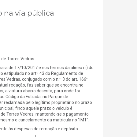
 na via pública
e Torres Vedras:
a de 17/10/2017 e nos termos da alínea rr) do
 do estipulado no artº.43 do Regulamento de
s Vedras, conjugado com o n.º 3 do art. 166º
atual redação, faz saber que se encontra no
, a viatura abaixo descrita, para onde foi
o Código da Estrada, no Parque de
clamada pelo legítimo proprietário no prazo
nicipal, findo aquele prazo o veiculo é
l de Torres Vedras, mantendo-se o pagamento
do mesmo e cancelamento da matrícula no “IMT”.
ente às despesas de remoção e depósito.