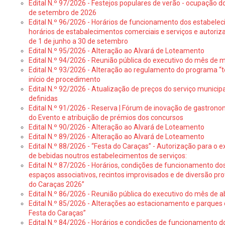
Edital N.º 97/2026 - Festejos populares de verão - ocupação do
de setembro de 2026
Edital N.º 96/2026 - Horários de funcionamento dos estabele
horários de estabalecimentos comerciais e serviços e autoriz
de 1 de junho a 30 de setembro
Edital N.º 95/2026 - Alteração ao Alvará de Loteamento
Edital N.º 94/2026 - Reunião pública do executivo do mês de 
Edital N.º 93/2026 - Alteração ao regulamento do programa “t
início de procedimento
Edital N.º 92/2026 - Atualização de preços do serviço municip
definidas
Edital N.º 91/2026 - Reserva | Fórum de inovação de gastronom
do Evento e atribuição de prémios dos concursos
Edital N.º 90/2026 - Alteração ao Alvará de Loteamento
Edital N.º 89/2026 - Alteração ao Alvará de Loteamento
Edital N.º 88/2026 - “Festa do Caraças” - Autorização para o 
de bebidas noutros estabelecimentos de serviços:
Edital N.º 87/2026 - Horários, condições de funcionamento do
espaços associativos, recintos improvisados e de diversão pr
do Caraças 2026”
Edital N.º 86/2026 - Reunião pública do executivo do mês de ab
Edital N.º 85/2026 - Alterações ao estacionamento e parque
Festa do Caraças”
Edital N.º 84/2026 - Horários e condições de funcionamento d