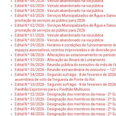
Edital N.º 66/2026 - Veículo abandonado na via pública
Edital N.º 65/2026 - Veiculo abandonado na via pública
Edital N.º 64/2026 - Veiculo abandonado na via pública
Edital N.º 63/2026 - Serviços Municipalizados de Água e Sane
prestação de serviços ao público para 2026
Edital N.º 62/2026 - Serviços Municipalizados de Água e Sane
prestação de serviços ao público para 2026
Edital N.º 61/2026 - Veiculo abandonado na via pública
Edital N.º 60/2026 - Veiculo abandonado na via pública
Edital N.º 59/2026 - Horários e condições de funcionamento d
espaços associativos, recintos improvisados e de diversão pro
Edital N.º 58/2026 - Alterações ao estacionamento no período 
Edital N.º 57/2026 - Alteração ao Alvará de Loteamento
Edital N.º 56/2026 - Reunião pública do executivo do mês de fe
Edital N.º 55/2026 - Reunião extraordinária do executivo – 1
Edital N.º 54/2026 - Segundo sufrágio - 8 de fevereiro de 202
assembleia de voto da freguesia de Ponte do Rol
Edital N.º 53/2026 - Segundo sufrágio - 8 de fevereiro de 202
Pavilhão Expotorres para o Pavilhão Multiusos
Edital N.º 52/2026 - Designação dos membros da mesa - 2º Su
Edital N.º 51/2026 - Designação dos membros da mesa - 2º S
Edital N.º 50/2026 - Designação dos membros da mesa - 2º Su
Edital N.º 49/2026 - Designação dos membros da mesa - 2º S
Edital N.º 48/2026 - Designação dos membros da mesa - 2º Suf