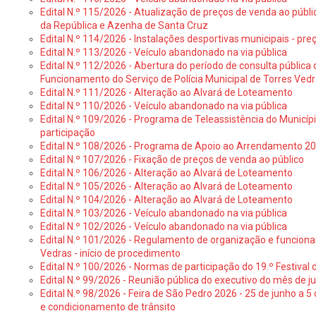
Edital N.º 115/2026 - Atualização de preços de venda ao públ
da República e Azenha de Santa Cruz
Edital N.º 114/2026 - Instalações desportivas municipais - preç
Edital N.º 113/2026 - Veículo abandonado na via pública
Edital N.º 112/2026 - Abertura do período de consulta públic
Funcionamento do Serviço de Polícia Municipal de Torres Ved
Edital N.º 111/2026 - Alteração ao Alvará de Loteamento
Edital N.º 110/2026 - Veículo abandonado na via pública
Edital N.º 109/2026 - Programa de Teleassistência do Municíp
participação
Edital N.º 108/2026 - Programa de Apoio ao Arrendamento 2
Edital N.º 107/2026 - Fixação de preços de venda ao público
Edital N.º 106/2026 - Alteração ao Alvará de Loteamento
Edital N.º 105/2026 - Alteração ao Alvará de Loteamento
Edital N.º 104/2026 - Alteração ao Alvará de Loteamento
Edital N.º 103/2026 - Veículo abandonado na via pública
Edital N.º 102/2026 - Veículo abandonado na via pública
Edital N.º 101/2026 - Regulamento de organização e funcionam
Vedras - início de procedimento
Edital N.º 100/2026 - Normas de participação do 19.º Festival d
Edital N.º 99/2026 - Reunião pública do executivo do mês de 
Edital N.º 98/2026 - Feira de São Pedro 2026 - 25 de junho a 5
e condicionamento de trânsito