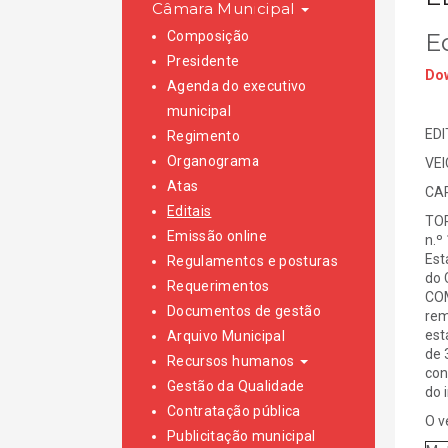
Câmara Municipal
Composição
E
Presidente
Dow
Agenda do executivo
municipal
EDI
Regimento
Organograma
VE
Atas
CAR
Editais
TOR
Emissão online
n.º
Est
Regulamentos e posturas
do 
Requerimentos
COM
Documentos de gestão
rem
est
Arquivo Municipal
de 
Recursos humanos
con
Gestão da Qualidade
do 
Contratação pública
O v
Publicitação municipal