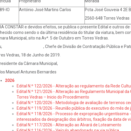
rícula
Proprietário
Morada
89-IO
António José Martins Carlos
Pcta José Gouveia 4 2E B
2560-648 Torres Vedras
A CONSTAR e devidos efeitos, se publica o presente Edital e outros de i
hecido como sendo o da última residência do titular da viatura, bem como
ara Municipal, sito na Avª. 5 de Outubro em Torres Vedras.
eu, , Chefe de Divisão de Contratação Pública e Patrimón
res Vedras, 18 de Junho de 2019.
residente da Câmara Municipal,
los Manuel Antunes Bernardes
2026
Edital N.º 122/2026 - Alteração ao regulamento da Rede Cultu
Edital N.º 121/2026 - Alteração ao Regulamento Municipal da 
Torres Vedras – Inicio do Procedimento
Edital N.º 120/2026 - Metodologia de avaliação de terrenos ce
Edital N.º 119/2026 - Reunião pública do executivo do mês de 
Edital N.º 118/2026 - Processo de expropriação urgentíssima -
interessados da designação dos árbitros, fixação da data de v
Edital N.º 117/2026 - Alteração ao Alvará de Loteamento
Edital N.º 116/2026 - Veículo abandonado na via pública