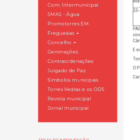
Mat
Com. Intermunicipal
25-
SMAS - Água
Promotorres EM.
PAR
Freguesias
con
Câm
Concelho
E 
Geminações
Tor
Contraordenações
O P
Julgado de Paz
Car
Símbolos municipais
Torres Vedras e os ODS
Revista municipal
Jornal municipal