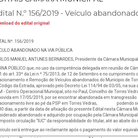
dital N.º 156/2019 - Veículo abandonado
nload do edital original
TAL Nº. 156/2019
ICULO ABANDONADO NA VIA PÚBLICA
LOS MANUEL ANTUNES BERNARDES, Presidente da Câmara Municipal d
NA PÚBLICO que, no uso da competência delegada em reunião de Câmar
 1 do art. 33º da Lei n.º 75/2013, de 12 de Setembro e no cumprimento
acionamento e Remoção de Veículos abandonados do Municipio de Torre
Código da Estrada, aprovado pelo Decreto-Lei 114/94 de 03/05, na sua 
 - Centro Operacional Municipal, sito no Paul, Concelho de Torres Vedras
ovida em 17/05/2019, por se encontrar abandonada em transgressão a
acionamento livre ao pé da PSP em Torres Vedras, podendo ser re
30 dias, a partir da data de afixação do presente Edital nesta Câmara Mu
siderado abandonado e adquirido por ocupação pela Câmara Municipa
imposto circulação “IUC” da responsabilidade do titular, até ao abate 
eículo será entregue ao reclamante após o pagamento do valor equival